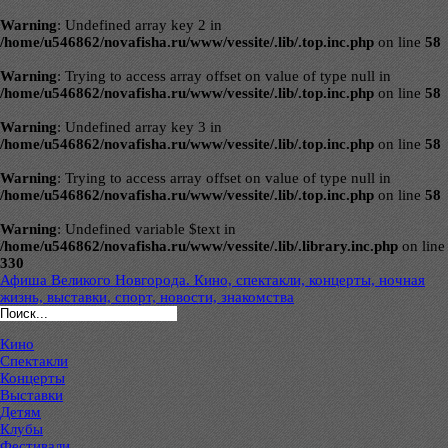
Warning
: Undefined array key 2 in
/home/u546862/novafisha.ru/www/vessite/.lib/.top.inc.php
on line
58
Warning
: Trying to access array offset on value of type null in
/home/u546862/novafisha.ru/www/vessite/.lib/.top.inc.php
on line
58
Warning
: Undefined array key 3 in
/home/u546862/novafisha.ru/www/vessite/.lib/.top.inc.php
on line
58
Warning
: Trying to access array offset on value of type null in
/home/u546862/novafisha.ru/www/vessite/.lib/.top.inc.php
on line
58
Warning
: Undefined variable $text in
/home/u546862/novafisha.ru/www/vessite/.lib/.library.inc.php
on line
330
Афиша Великого Новгорода. Кино, спектакли, концерты, ночная
жизнь, выставки, спорт, новости, знакомства
Кино
Спектакли
Концерты
Выставки
Детям
Клубы
Фестивали