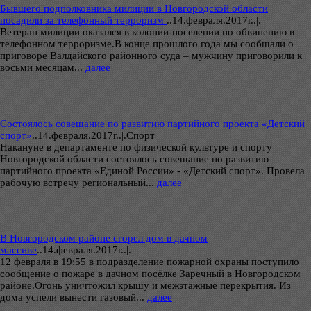
Бывшего подполковника милиции в Новгородской области
посадили за телефонный терроризм
..
14.февраля.2017г..|.
Ветеран милиции оказался в колонии-поселении по обвинению в
телефонном терроризме.В конце прошлого года мы сообщали о
приговоре Валдайского районного суда – мужчину приговорили к
восьми месяцам...
далее
Состоялось совещание по развитию партийного проекта «Детский
спорт»
..
14.февраля.2017г..|.Спорт
Накануне в департаменте по физической культуре и спорту
Новгородской области состоялось совещание по развитию
партийного проекта «Единой России» - «Детский спорт». Провела
рабочую встречу региональный...
далее
В Новгородском районе сгорел дом в дачном
массиве
..
14.февраля.2017г..|.
12 февраля в 19:55 в подразделение пожарной охраны поступило
сообщение о пожаре в дачном посёлке Заречный в Новгородском
районе.Огонь уничтожил крышу и межэтажные перекрытия. Из
дома успели вынести газовый...
далее