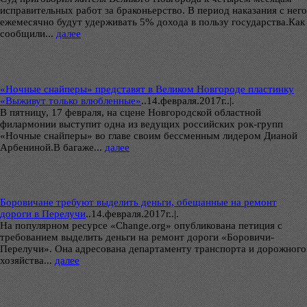
исправительных работ за браконьерство. В период наказания с него
ежемесячно будут удерживать 5% дохода в пользу государства.Как
сообщили...
далее
«Ночные снайперы» представят в Великом Новгороде пластинку
«Выживут только влюбленные»
..
14.февраля.2017г..|.
В пятницу, 17 февраля, на сцене Новгородской областной
филармонии выступит одна из ведущих российских рок-групп
«Ночные снайперы» во главе своим бессменным лидером Дианой
Арбениной.В багаже...
далее
Боровичане требуют выделить деньги, обещанные на ремонт
дороги в Перелучи
..
14.февраля.2017г..|.
На популярном ресурсе «Change.org» опубликована петиция с
требованием выделить деньги на ремонт дороги «Боровичи-
Перелучи». Она адресована департаменту транспорта и дорожного
хозяйства...
далее