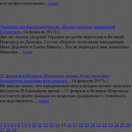
вся профессиональная...
далее
Донецкие регбисты предпочли «Варяг» клубам украинской
Суперлиги
..
14.февраля.2017г..|.
Два экс-игрока сборной Украины по регби переехали в Великий
Новгород из Донецка. Состав «Варяга» пополнили нападающие
Иван Дергачёв и Семён Мякота.– После переезда к нам защитника
Максима...
далее
17 февраля в Великом Новгороде можно будет получить
бесплатную юридическую помощь
..
14.февраля.2017г..|.
Не многие знают, что юридическую консультацию можно получить
бесплатно.В ближайшее время – 17 февраля в Великом Новгороде
состоится приём граждан по вопросам гражданского, семейного,
наследственного,...
далее
1
2
3
4
5
6
7
8
9
10
11
12
13
14
15
16
17
18
19
20
21
22
23
24
25
26
27
28
29