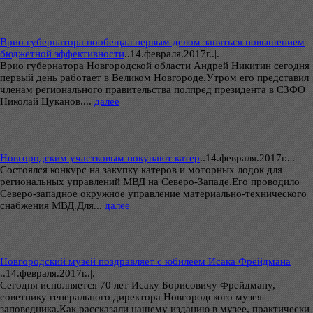
Врио губернатора пообещал первым делом заняться повышением
бюджетной эффективности
..
14.февраля.2017г..|.
Врио губернатора Новгородской области Андрей Никитин сегодня
первый день работает в Великом Новгороде.Утром его представил
членам регионального правительства полпред президента в СЗФО
Николай Цуканов....
далее
Новгородским участковым покупают катер
..
14.февраля.2017г..|.
Состоялся конкурс на закупку катеров и моторных лодок для
региональных управлений МВД на Северо-Западе.Его проводило
Северо-западное окружное управление материально-технического
снабжения МВД.Для...
далее
Новгородский музей поздравляет с юбилеем Исака Фрейдмана
..
14.февраля.2017г..|.
Сегодня исполняется 70 лет Исаку Борисовичу Фрейдману,
советнику генерального директора Новгородского музея-
заповедника.Как рассказали нашему изданию в музее, практически