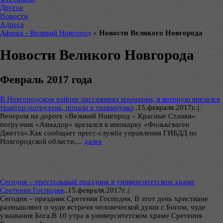
Другое
Новости
Адреса
Афиша - Великий Новгород
»
Новости Великого Новгорода
Новости Великого Новгорода
Февраль 2017 года
В Новгородском районе пассажирка иномарки, в которую врезался
трактор-погрузчик, попала в травмпункт
..
15.февраля.2017г..|.
Вечером на дороге «Великий Новгород – Красные Станки»
погрузчик «Амкадор» врезался в иномарку «Фольксваген
Джетта».Как сообщает пресс-служба управления ГИБДД по
Новгородской области,...
далее
Сегодня – престольный праздник в университетском храме
Сретения Господня
..
15.февраля.2017г..|.
Сегодня – праздник Сретения Господня. В этот день христиане
размышляют о чуде встречи человеческой души с Богом, чуде
узнавания Бога.В 10 утра в университетском храме Сретения