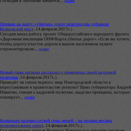
Господня в Антонове начнется...
далее
Первым на карту «убитых» дорог новгородцы добавили
Колмовский мост
..
14.февраля.2017г..|.
Сегодня начал работу проект Общероссийского народного фронта
«Дорожная инспекция ОНФ/Карта убитых дорог».«Если вы хотите,
чтобы дорогу/участок дороги в вашем населенном пункте
отремонтировали...
далее
Новый глава региона рассказал о принципах своей кадровой
политики
..
14.февраля.2017г..|.
Приведёт ли смена первого лица Новгородской области к
перестановкам в правительстве региона? Врио губернатора Андрей
Никитин, говоря о кадровой политике, выделил принципы, которых
планирует...
далее
Браконьер наловил сеткой семь лещей – на четыре месяца
исправительных работ
..
14.февраля.2017г..|.
Суд приговорил жителя Великого Новгорода к четырём месяцам