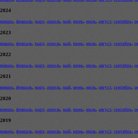
2024
январь
,
февраль
,
март
,
апрель
,
май
,
июнь
,
июль
,
август
,
сентябрь
,
о
2023
январь
,
февраль
,
март
,
апрель
,
май
,
июнь
,
июль
,
август
,
сентябрь
,
о
2022
январь
,
февраль
,
март
,
апрель
,
май
,
июнь
,
июль
,
август
,
сентябрь
,
о
2021
январь
,
февраль
,
март
,
апрель
,
май
,
июнь
,
июль
,
август
,
сентябрь
,
о
2020
январь
,
февраль
,
март
,
апрель
,
май
,
июнь
,
июль
,
август
,
сентябрь
,
о
2019
январь
,
февраль
,
март
,
апрель
,
май
,
июнь
,
июль
,
август
,
сентябрь
,
о