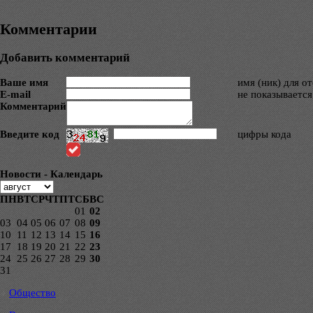
Комментарии
Добавить комментарий
Ваше имя
имя (ник) для о
E-mail
не показывается
Комментарий
Введите код
цифры кода
Новости - Календарь
ПН
ВТ
СР
ЧТ
ПТ
СБ
ВС
01
02
03
04
05
06
07
08
09
10
11
12
13
14
15
16
17
18
19
20
21
22
23
24
25
26
27
28
29
30
31
Общество