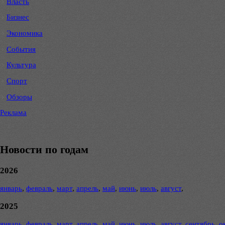
Власть
Бизнес
Экономика
События
Культура
Спорт
Обзоры
Реклама
Новости по годам
2026
январь
,
февраль
,
март
,
апрель
,
май
,
июнь
,
июль
,
август
,
2025
январь
,
февраль
,
март
,
апрель
,
май
,
июнь
,
июль
,
август
,
сентябрь
,
о