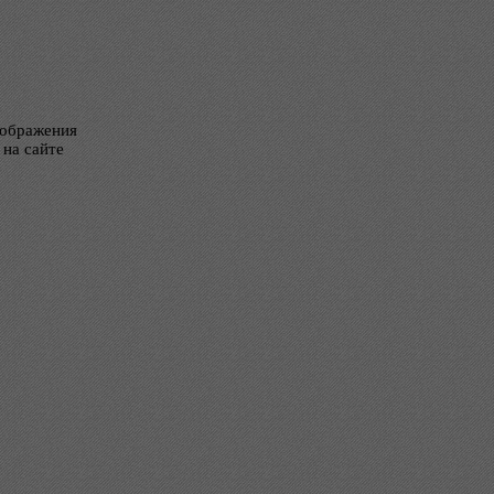
тображения
 на сайте