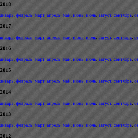
2018
январь
,
февраль
,
март
,
апрель
,
май
,
июнь
,
июль
,
август
,
сентябрь
,
о
2017
январь
,
февраль
,
март
,
апрель
,
май
,
июнь
,
июль
,
август
,
сентябрь
,
о
2016
январь
,
февраль
,
март
,
апрель
,
май
,
июнь
,
июль
,
август
,
сентябрь
,
о
2015
январь
,
февраль
,
март
,
апрель
,
май
,
июнь
,
июль
,
август
,
сентябрь
,
о
2014
январь
,
февраль
,
март
,
апрель
,
май
,
июнь
,
июль
,
август
,
сентябрь
,
о
2013
январь
,
февраль
,
март
,
апрель
,
май
,
июнь
,
июль
,
август
,
сентябрь
,
о
2012