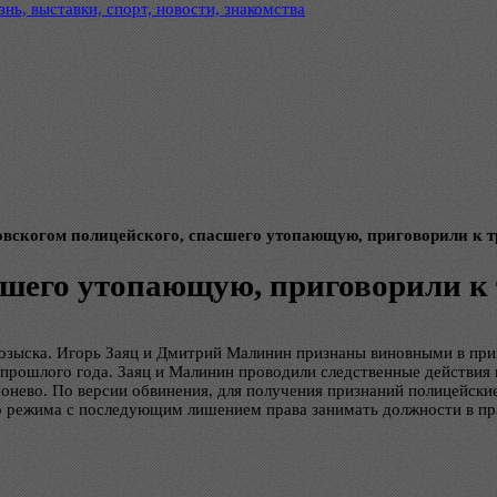
нь, выставки, спорт, новости, знакомства
овскогом полицейского, спасшего утопающую, приговорили к т
сшего утопающую, приговорили к
розыска. Игорь Заяц и Дмитрий Малинин признаны виновными в пр
прошлого года. Заяц и Малинин проводили следственные действия 
ронево. По версии обвинения, для получения признаний полицейск
о режима с последующим лишением права занимать должности в пра