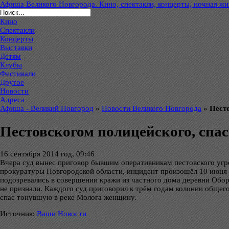
Афиша Великого Новгорода. Кино, спектакли, концерты, ночная жиз
Кино
Спектакли
Концерты
Выставки
Детям
Клубы
Фестивали
Другое
Новости
Адреса
Афиша - Великий Новгород
»
Новости Великого Новгорода
»
Пест
Пестовскогом полицейского, спа
16 сентября 2014 год, 09:46
Вчера суд вынес приговор бывшим оперативникам пестовского уг
прокуратуры Новгородской области, инцидент произошёл 10 июня 
подозревались в совершении кражи из частного дома деревни Обо
не признали. Каждого суд приговорил к трём годам колонии общег
спас тонувшую в реке Молога женщину.
Источник:
Ваши Новости