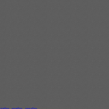
ктябрь
,
ноябрь
,
декабрь