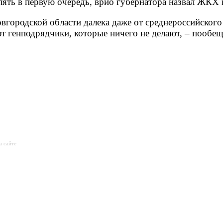
лять в первую очередь, врио губернатора назвал ЖКХ 
городской области далека даже от среднероссийского
ают генподрядчики, которые ничего не делают, – пообе
а сайте