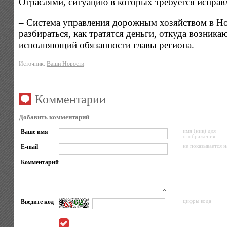
Отраслями, ситуацию в которых требуется исправ
– Система управления дорожным хозяйством в Нов
разбираться, как тратятся деньги, откуда возник
исполняющий обязанности главы региона.
Источник:
Ваши Новости
Комментарии
Добавить комментарий
Ваше имя
имя (ник) для
отображения
E-mail
не показывается н
Комментарий
Введите код
цифры кода