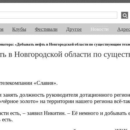
спектакли, концерты, ночная жизнь, выставки, спорт, новости, знакомства
ям
Клубы
Фестивали
Другое
Новости
Адре
рнатора: «Добывать нефть в Новгородской области по существующим тех
фть в Новгородской области по суще
телекомпании «Славия».
и занять должность руководителя дотационного регион
«чёрное золото» на территории нашего региона всё-так
сти есть, – заявил Никитин. – Её немного и добывать 
есть.