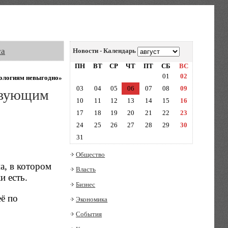
са
Новости - Календарь
ПН
ВТ
СР
ЧТ
ПТ
СБ
ВС
01
02
нологиям невыгодно»
03
04
05
06
07
08
09
ствующим
10
11
12
13
14
15
16
17
18
19
20
21
22
23
24
25
26
27
28
29
30
31
Общество
а, в котором
Власть
и есть.
Бизнес
её по
Экономика
События