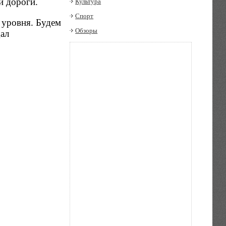
и дороги.
Культура
Спорт
 уровня. Будем
Обзоры
щал