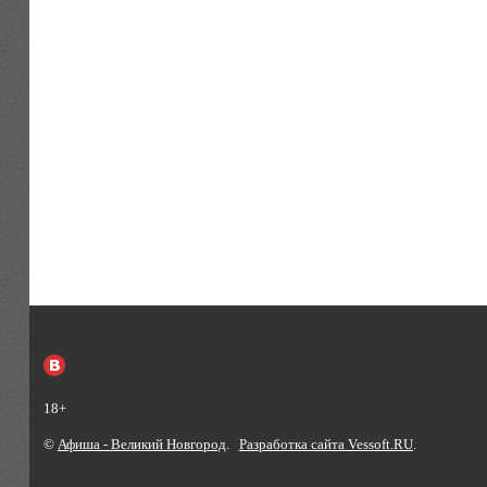
18+
©
Афиша - Великий Новгород
.
Разработка сайта Vessoft.RU
.