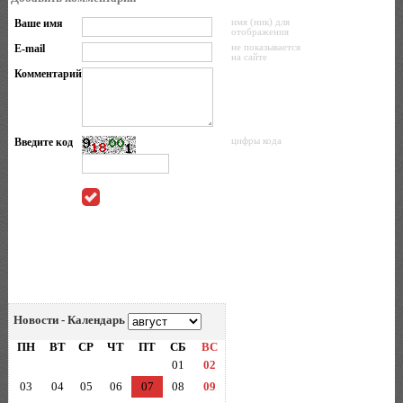
Ваше имя
имя (ник) для
отображения
E-mail
не показывается
на сайте
Комментарий
Введите код
цифры кода
Новости - Календарь
ПН
ВТ
СР
ЧТ
ПТ
СБ
ВС
01
02
03
04
05
06
07
08
09