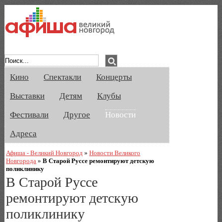
Афиша Великого Новгорода. Кино, спе
Кино
Спектакли
Концерты
Выставки
Детям
Клубы
Фестивали
Другое
Новости
Адреса
Афиша - Великий Новгород
»
Новости Великого
Новгорода
»
В Старой Руссе ремонтируют детскую
поликлинику
В Старой Руссе
ремонтируют детскую
поликлинику