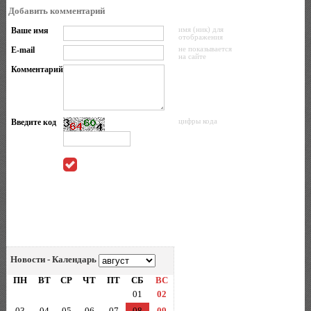
Добавить комментарий
Ваше имя
имя (ник) для
отображения
E-mail
не показывается
на сайте
Комментарий
Введите код
цифры кода
Новости - Календарь
ПН
ВТ
СР
ЧТ
ПТ
СБ
ВС
01
02
03
04
05
06
07
08
09