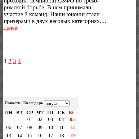
проходил Чемпионат СЗФО по греко-
римской борьбе. В нем принимали
участие 8 команд. Наши юноши стали
призерами в двух весовых категориях....
далее
1
2
3
4
Новости - Календарь
ПН
ВТ
СР
ЧТ
ПТ
СБ
ВС
01
02
03
04
05
06
07
08
09
10
11
12
13
14
15
16
17
18
19