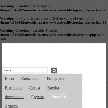
Warning
: Undefined array key 2 in
/home/u546862/novafisha.ru/www/vessite/.lib/.top.inc.php
on line
58
Warning
: Trying to access array offset on value of type null in
/home/u546862/novafisha.ru/www/vessite/.lib/.top.inc.php
on line
58
Warning
: Undefined variable $text in
/home/u546862/novafisha.ru/www/vessite/.lib/.library.inc.php
on line
328
Афиша Великого Новгорода. Кино, спе
Кино
Спектакли
Концерты
Выставки
Детям
Клубы
Фестивали
Другое
Новости
Адреса