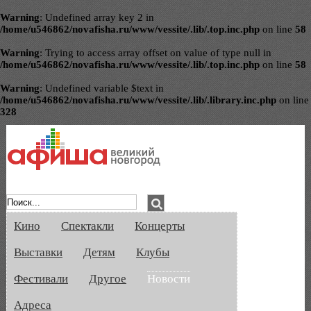
Warning
: Undefined array key 2 in
/home/u546862/novafisha.ru/www/vessite/.lib/.top.inc.php
on line
58
Warning
: Trying to access array offset on value of type null in
/home/u546862/novafisha.ru/www/vessite/.lib/.top.inc.php
on line
58
Warning
: Undefined variable $text in
/home/u546862/novafisha.ru/www/vessite/.lib/.library.inc.php
on line
328
Афиша Великого Новгорода. Кино, спе
Кино
Спектакли
Концерты
Выставки
Детям
Клубы
Фестивали
Другое
Новости
Адреса