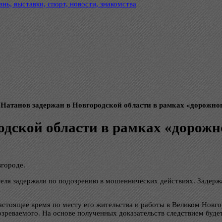
нь, выставки, спорт, новости, знакомства
 Натанов задержан в Новгородской области в рамках «дорожног
одской области в рамках «дорожн
городе.
еля задержали по подозрению в мошеннических действиях. Задержа
астоящее время по месту его жительства и работы в Великом Новг
реваемого. На основе полученных доказательств следствием будет