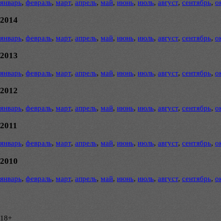
январь
,
февраль
,
март
,
апрель
,
май
,
июнь
,
июль
,
август
,
сентябрь
,
о
2014
январь
,
февраль
,
март
,
апрель
,
май
,
июнь
,
июль
,
август
,
сентябрь
,
о
2013
январь
,
февраль
,
март
,
апрель
,
май
,
июнь
,
июль
,
август
,
сентябрь
,
о
2012
январь
,
февраль
,
март
,
апрель
,
май
,
июнь
,
июль
,
август
,
сентябрь
,
о
2011
январь
,
февраль
,
март
,
апрель
,
май
,
июнь
,
июль
,
август
,
сентябрь
,
о
2010
январь
,
февраль
,
март
,
апрель
,
май
,
июнь
,
июль
,
август
,
сентябрь
,
о
18+