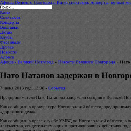
Афиша Великого Новгорода. Кино, спектакли, концерты, ночная жиз
Кино
Спектакли
Концерты
Выставки
Детям
Клубы
Фестивали
Другое
Новости
Адреса
Афиша - Великий Новгород
»
Новости Великого Новгорода
»
Нато
Нато Натанов задержан в Новгор
7 июня 2013 год, 13:08 -
Cобытия
Предпринимателя Нато Натанова задержали сегодня в Великом Нов
Как сообщили в прокуратуре Новгородской области, предпринимат
«дорожного дела».
Как сообщили в пресс-службе УМВД по Новгородской области, в н
документов, свидетельствующих о противоправных действиях подоз
отношении него меры пресечения.