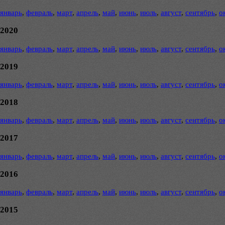
январь
,
февраль
,
март
,
апрель
,
май
,
июнь
,
июль
,
август
,
сентябрь
,
о
2020
январь
,
февраль
,
март
,
апрель
,
май
,
июнь
,
июль
,
август
,
сентябрь
,
о
2019
январь
,
февраль
,
март
,
апрель
,
май
,
июнь
,
июль
,
август
,
сентябрь
,
о
2018
январь
,
февраль
,
март
,
апрель
,
май
,
июнь
,
июль
,
август
,
сентябрь
,
о
2017
январь
,
февраль
,
март
,
апрель
,
май
,
июнь
,
июль
,
август
,
сентябрь
,
о
2016
январь
,
февраль
,
март
,
апрель
,
май
,
июнь
,
июль
,
август
,
сентябрь
,
о
2015