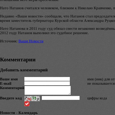
Нато Натанов считался человеком, близким к Николаю Кравченко, 
Недавно «Ваши новости» сообщали, что Натанов стал председателе
время заместитель губернатора Курской области Александра Руцког
Нато Натанова в 2011 году суд обязал снести незаконно возведённ
2012 году Натанов выполнил это судебное решение.
Источник:
Ваши Новости
Комментарии
Добавить комментарий
Ваше имя
имя (ник) для о
E-mail
не показывается
Комментарий
Введите код
цифры кода
Новости - Календарь