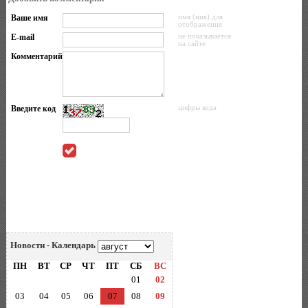
Ваше имя
имя (ник) для
отображения
E-mail
не показывается
на сайте
Комментарий
Введите код
цифры кода
Новости - Календарь
ПН
ВТ
СР
ЧТ
ПТ
СБ
ВС
01
02
03
04
05
06
07
08
09