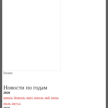
Реклама
Новости по годам
2026
январь
,
февраль
,
март
,
апрель
,
май
,
июнь
,
июль
,
август
,