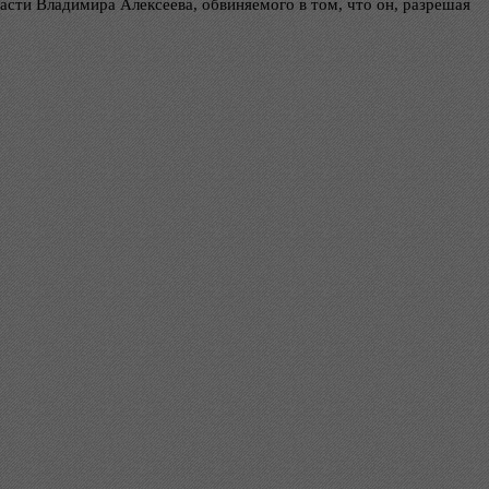
асти Владимира Алексеева, обвиняемого в том, что он, разрешая