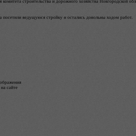
я комитета строительства и дорожного хозяйства Новгородской обл
а посетили ведущуюся стройку и остались довольны ходом работ.
тображения
 на сайте