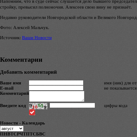
Напомним, что в суде сейчас слушается дело бывшего председател
стройку, превысил полномочия. Алексеев свою вину не признаёт.
Недавно руководители Новгородской области и Великого Новгород
Фото: Алексей Мальчук.
Источник:
Ваши Новости
Комментарии
Добавить комментарий
Ваше имя
имя (ник) для о
E-mail
не показывается
Комментарий
Введите код
цифры кода
Новости - Календарь
ПН
ВТ
СР
ЧТ
ПТ
СБ
ВС