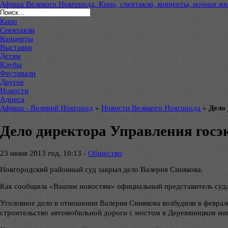
Афиша Великого Новгорода. Кино, спектакли, концерты, ночная жиз
Кино
Спектакли
Концерты
Выставки
Детям
Клубы
Фестивали
Другое
Новости
Адреса
Афиша - Великий Новгород
»
Новости Великого Новгорода
»
Дело
Дело директора Управления госэ
23 июня 2013 год, 10:13 -
Общество
Новгородский районный суд закрыл дело Валерия Синякова.
Как сообщила «Вашим новостям» официальный представитель суда О
Уголовное дело в отношении Валерия Синякова возбудили в феврале
строительство автомобильной дороги с мостом в Деревяницком мик