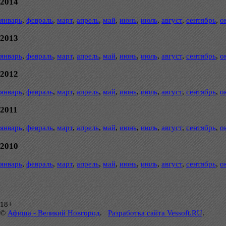
2014
январь
,
февраль
,
март
,
апрель
,
май
,
июнь
,
июль
,
август
,
сентябрь
,
о
2013
январь
,
февраль
,
март
,
апрель
,
май
,
июнь
,
июль
,
август
,
сентябрь
,
о
2012
январь
,
февраль
,
март
,
апрель
,
май
,
июнь
,
июль
,
август
,
сентябрь
,
о
2011
январь
,
февраль
,
март
,
апрель
,
май
,
июнь
,
июль
,
август
,
сентябрь
,
о
2010
январь
,
февраль
,
март
,
апрель
,
май
,
июнь
,
июль
,
август
,
сентябрь
,
о
18+
©
Афиша - Великий Новгород
.
Разработка сайта Vessoft.RU
.