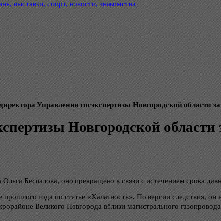
нь, выставки, спорт, новости, знакомства
 директора Управления госэкспертизы Новгородской области за
кспертизы Новгородской области 
льга Беспалова, оно прекращено в связи с истечением срока давн
 прошлого года по статье «Халатность». По версии следствия, он 
рорайоне Великого Новгорода вблизи магистрального газопровода в