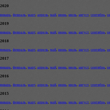
2020
январь
,
февраль
,
март
,
апрель
,
май
,
июнь
,
июль
,
август
,
сентябрь
,
о
2019
январь
,
февраль
,
март
,
апрель
,
май
,
июнь
,
июль
,
август
,
сентябрь
,
о
2018
январь
,
февраль
,
март
,
апрель
,
май
,
июнь
,
июль
,
август
,
сентябрь
,
о
2017
январь
,
февраль
,
март
,
апрель
,
май
,
июнь
,
июль
,
август
,
сентябрь
,
о
2016
январь
,
февраль
,
март
,
апрель
,
май
,
июнь
,
июль
,
август
,
сентябрь
,
о
2015
январь
,
февраль
,
март
,
апрель
,
май
,
июнь
,
июль
,
август
,
сентябрь
,
о