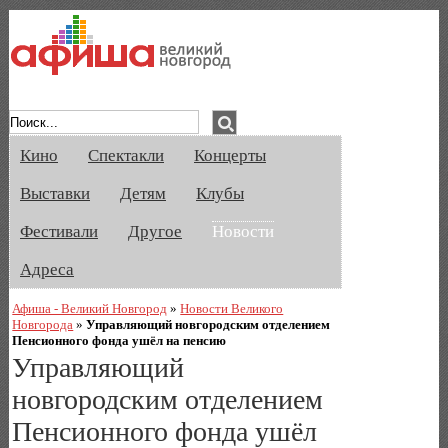
Афиша Великого Новгорода. Кино, спе
Кино
Спектакли
Концерты
Выставки
Детям
Клубы
Фестивали
Другое
Новости
Адреса
Афиша - Великий Новгород
»
Новости Великого
Новгорода
»
Управляющий новгородским отделением
Пенсионного фонда ушёл на пенсию
Управляющий
новгородским отделением
Пенсионного фонда ушёл