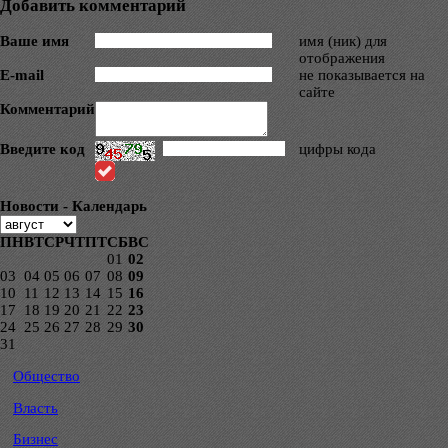
Добавить комментарий
Ваше имя
имя (ник) для
отображения
E-mail
не показывается на
сайте
Комментарий
Введите код
цифры кода
Новости - Календарь
ПН
ВТ
СР
ЧТ
ПТ
СБ
ВС
01
02
03
04
05
06
07
08
09
10
11
12
13
14
15
16
17
18
19
20
21
22
23
24
25
26
27
28
29
30
31
Общество
Власть
Бизнес