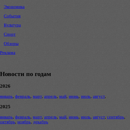
Экономика
События
Культура
Спорт
Обзоры
Реклама
Новости по годам
2026
январь
,
февраль
,
март
,
апрель
,
май
,
июнь
,
июль
,
август
,
2025
январь
,
февраль
,
март
,
апрель
,
май
,
июнь
,
июль
,
август
,
сентябрь
,
октябрь
,
ноябрь
,
декабрь