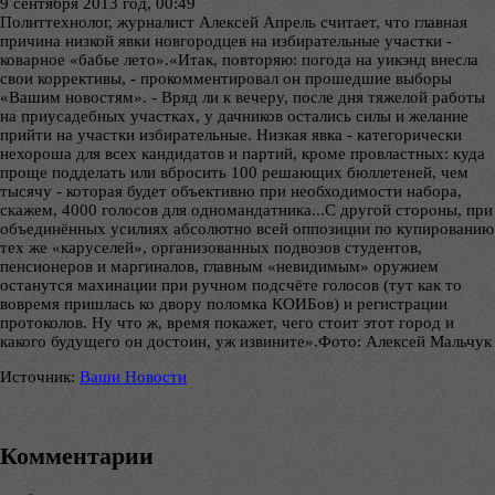
9 сентября 2013 год, 00:49
Политтехнолог, журналист Алексей Апрель считает, что главная
причина низкой явки новгородцев на избирательные участки -
коварное «бабье лето».«Итак, повторяю: погода на уикэнд внесла
свои коррективы, - прокомментировал он прошедшие выборы
«Вашим новостям». - Вряд ли к вечеру, после дня тяжелой работы
на приусадебных участках, у дачников остались силы и желание
прийти на участки избирательные. Низкая явка - категорически
нехороша для всех кандидатов и партий, кроме провластных: куда
проще подделать или вбросить 100 решающих бюллетеней, чем
тысячу - которая будет объективно при необходимости набора,
скажем, 4000 голосов для одномандатника...С другой стороны, при
объединённых усилиях абсолютно всей оппозиции по купированию
тех же «каруселей», организованных подвозов студентов,
пенсионеров и маргиналов, главным «невидимым» оружием
останутся махинации при ручном подсчёте голосов (тут как то
вовремя пришлась ко двору поломка КОИБов) и регистрации
протоколов. Ну что ж, время покажет, чего стоит этот город и
какого будущего он достоин, уж извините».Фото: Алексей Мальчук
Источник:
Ваши Новости
Комментарии