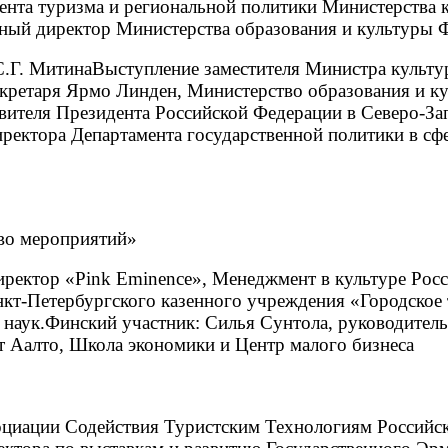
ента туризма и региональной политики Министерства 
ьный директор Министерства образования и культуры
С.Г. МитинаВыступление заместителя Министра культу
ретаря Ярмо Линден, Министерство образования и к
вителя Президента Российской Федерации в Северо-З
ректора Департамента государственной политики в сф
во мероприятий»
иректор «Pink Eminence», Менеджмент в культуре Рос
нкт-Петербургского казенного учреждения «Городское 
наук.Финский участник: Силья Сунтола, руководитель
 Аалто, Школа экономики и Центр малого бизнеса
циации Содействия Туристским Технологиям Российск