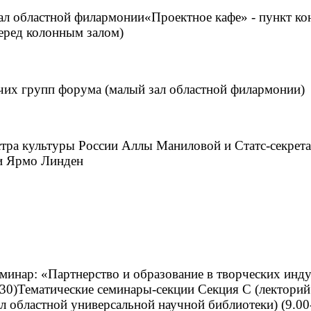
ал областной филармонии«Проектное кафе» - пункт ко
еред колонным залом)
очих групп форума (малый зал областной филармонии)
стра культуры России Аллы Маниловой и Статс-секрет
и Ярмо Линден
инар: «Партнерство и образование в творческих инд
.30)Тематические семинары-секции Секция С (лекторий
ал областной универсальной научной библиотеки) (9.00