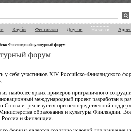
спектакли, концерты, ночная жизнь, выставки, спорт, новости, знакомства
ям
Клубы
Фестивали
Другое
Новости
Адре
йско-Финляндский культурный форум
ьтурный форум
ть у себя участников XIV Российско-Финляндского фо
.
 из наиболее ярких примеров приграничного сотрудн
нновационный международный проект разработан в р
го Союза и реализуется при непосредственной поддер
Министерства образования и культуры Финляндии. Во
ы России и Финляндии.
ого форума является создание условий для изучения у