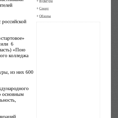
Культура
ителей
Спорт
Обзоры
с российской
«стартовое»
чили 6
ласть) «Пою
ного колледжа
уры, из них 600
еждународного
по основным
льность,
низаций