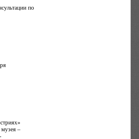
нсультации по
аря
устриях»
 музея –
-