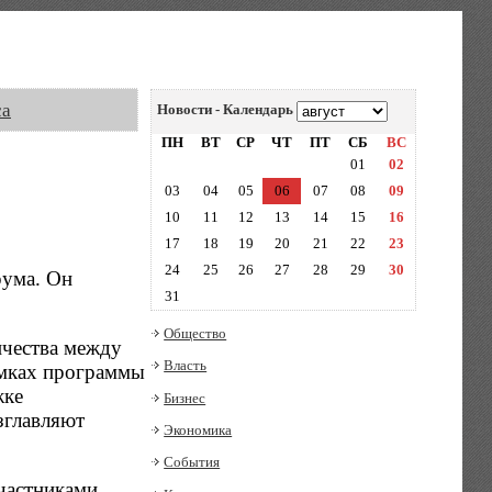
са
Новости - Календарь
ПН
ВТ
СР
ЧТ
ПТ
СБ
ВС
01
02
03
04
05
06
07
08
09
10
11
12
13
14
15
16
17
18
19
20
21
22
23
24
25
26
27
28
29
30
рума. Он
31
Общество
ичества между
Власть
амках программы
жке
Бизнес
зглавляют
Экономика
События
частниками