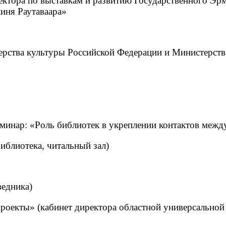
ректора по выставкам и развитию Государственного Э
иня Раутаваара»
рства культуры Российской Федерации и Министерств
минар: «Роль библиотек в укреплении контактов меж
иблиотека, читальный зал)
ведника)
роекты» (кабинет директора областной универсальной