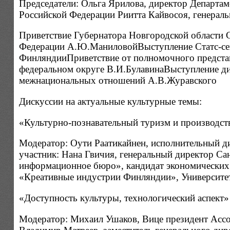
Председатели: Ольга Ярилова, директор Департам
Российской Федерации Риитта Кайвосоя, генерал
Приветствие Губернатора Новгородской области 
Федерации А.Ю.МаниловойВыступление Статс-сек
ФинляндииПриветствие от полномочного предста
федеральном округе В.И.БулавинаВыступление ди
межнациональных отношений А.В.Журавского
Дискуссии на актуальные культурные темы:
«Культурно-познавательный туризм и производст
Модератор: Оути Раатикайнен, исполнительный д
участник: Нана Гвичия, генеральный директор Са
информационное бюро», кандидат экономических 
«Креативные индустрии Финляндии», Университет
«Доступность культуры, технологический аспект»
Модератор: Михаил Ушаков, Вице президент Ассо