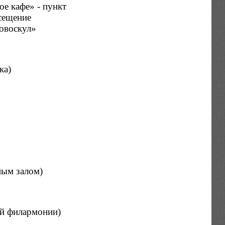
е кафе» - пункт
сещение
овоскул»
ка)
ным залом)
ой филармонии)