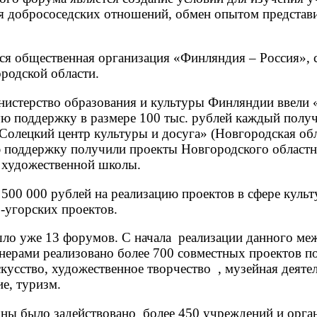
ия добрососедских отношений, обмен опытом представ
ся общественная организация «Финляндия – Россия», 
родской области.
нистерство образования и культуры Финляндии ввели 
ую поддержку в размере 100 тыс. рублей каждый полу
Солецкий центр культуры и досуга» (Новгородская об
ую поддержку получили проекты Новгородского област
 художественной школы.
500 000 рублей на реализацию проектов в сфере культ
-угорских проектов.
ошло уже 13 форумов. С начала реализации данного м
тнерами реализовано более 700 совместных проектов 
кусство, художественное творчество , музейная деяте
е, туризм.
оны было задействовано более 450 учреждений и орга