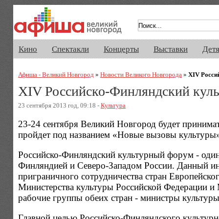
Афиша Великого Новгорода. Кино, 
Кино
Спектакли
Концерты
Выставки
Дет
Афиша - Великий Новгород
»
Новости Великого Новгорода
»
XIV Росси
XIV Российско-Финляндский кул
23 сентября 2013 год, 09:18 -
Культура
23-24 сентября Великий Новгород будет принима
пройдет под названием «Новые вызовы культуры»
Российско-Финляндский культурный форум - один
Финляндией и Северо-Западом России. Данный и
приграничного сотрудничества стран Европейско
Министерства культуры Российской Федерации и 
рабочие группы обеих стран - министры культур
Главной целью Российско-Финляндского культурн