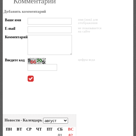
Комментарии
Добавить комментарий
Ваше имя
имя (ник) для
отображения
E-mail
не показывается
на сайте
Комментарий
Введите код
цифры кода
Новости - Календарь
ПН
ВТ
СР
ЧТ
ПТ
СБ
ВС
01
02