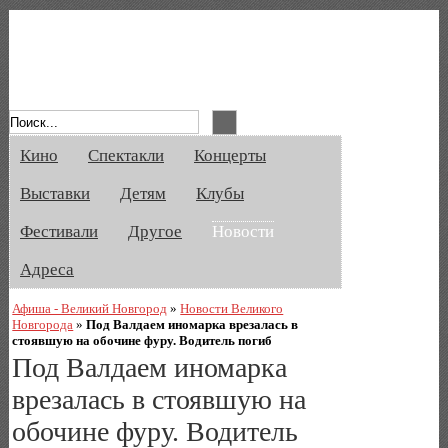
Афиша Великого Новгорода. Кино, спе
Кино
Спектакли
Концерты
Выставки
Детям
Клубы
Фестивали
Другое
Новости
Адреса
Афиша - Великий Новгород
»
Новости Великого
Новгорода
»
Под Валдаем иномарка врезалась в
стоявшую на обочине фуру. Водитель погиб
Под Валдаем иномарка
врезалась в стоявшую на
обочине фуру. Водитель