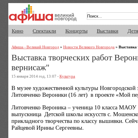
Афиша Великого Новгорода. Кино, 
Кино
Спектакли
Концерты
Выставки
Дет
Афиша - Великий Новгород
»
Новости Великого Новгорода
»
Выставка 
Выставка творческих работ Верон
вернисаж"
15 января 2014 год, 13:07 -
Культура
В музее художественной культуры Новгородской з
Литовченко Вероники (16 лет) в проекте «Мой п
Литовченко Вероника – ученица 10 класса МАОУ 
выпускница Детской школы искусств с. Мошенско
прикладного творчества по классу вышивки. Сейча
Райцевой Ирины Сергеевны.