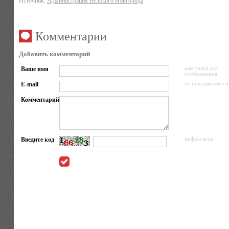
Источник:
Администрация Великого Новгорода
Комментарии
Добавить комментарий
Ваше имя
имя (ник) для
отображения
E-mail
не показывается н
Комментарий
Введите код
цифры кода