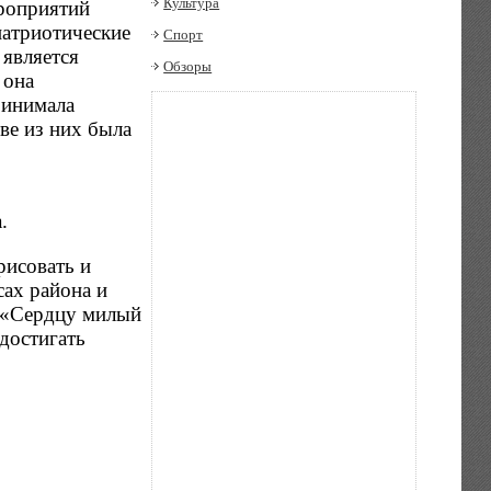
Культура
ероприятий
патриотические
Спорт
 является
Обзоры
 она
ринимала
ве из них была
.
рисовать и
сах района и
, «Сердцу милый
достигать