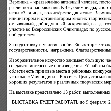
Вероника – чрезвычайно активный человек, пост
различного направления: КВН, олимпиады, спорт
игры «Зарница», волонтёрское движение. Верони
инициатором и организатором многих творческих 
отзывчивый, добродушный, искренний, всегда го
участие во Всероссийских Олимпиадах по русском
победителем.
За подготовку и участие в юбилейных торжества
государственности, награждена благодарственн
Изобразительное искусство занимает большую част
создавать интересные произведения. Её работы б
области есть призовые места в районных конкурс
уголок», «Моя родина – Россия». Целеустремлённ
хороших результатов в различных творческих ме
На выставке представлено 13 работ, выполненных в
ВЫСТАВКА БУДЕТ РАБОТАТЬ до 9 февраля 20