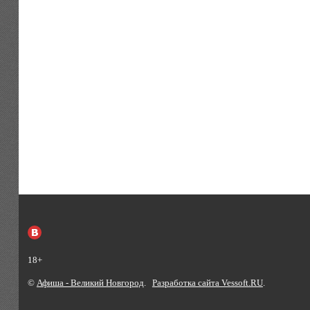
18+
©
Афиша - Великий Новгород
.
Разработка сайта Vessoft.RU
.