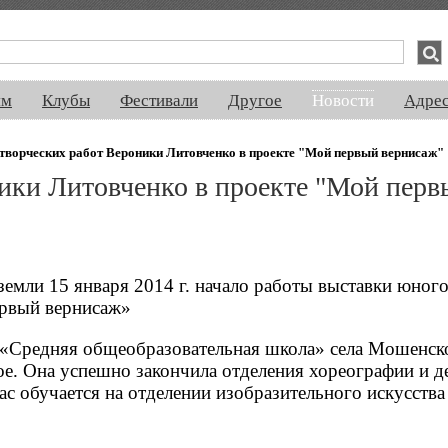
спектакли, концерты, ночная жизнь, выставки, спорт, новости, знакомства
ям
Клубы
Фестивали
Другое
Новости
Адре
творческих работ Вероники Литовченко в проекте "Мой первый вернисаж"
ики Литовченко в проекте "Мой перв
емли 15 января 2014 г. начало работы выставки юног
ервый вернисаж»
«Средняя общеобразовательная школа» села Мошенско
е. Она успешно закончила отделения хореографии и д
с обучается на отделении изобразительного искусства