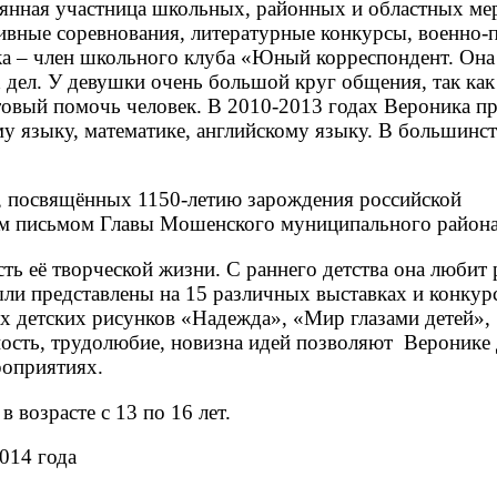
оянная участница школьных, районных и областных м
ивные соревнования, литературные конкурсы, военно-
ка – член школьного клуба «Юный корреспондент. Она
дел. У девушки очень большой круг общения, так как
товый помочь человек. В 2010-2013 годах Вероника п
у языку, математике, английскому языку. В большинст
х, посвящённых 1150-летию зарождения российской
ым письмом Главы Мошенского муниципального района
ь её творческой жизни. С раннего детства она любит 
ыли представлены на 15 различных выставках и конкур
ах детских рисунков «Надежда», «Мир глазами детей»
ость, трудолюбие, новизна идей позволяют Веронике 
роприятиях.
 возрасте с 13 по 16 лет.
14 года