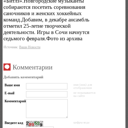
«Битлз».Новгородские музыканты
собираются посетить соревнования
саночников и женских хоккейных
команд.Добавим, в декабре ансамбль
отметил 25-летие творческой
деятельности. Игры в Сочи начнутся
седьмого февраля.Фото из архива
Источник:
Ваши Новости
Комментарии
Добавить комментарий
Ваше имя
имя (ник) для
отображения
E-mail
не показывается
на сайте
Комментарий
Введите код
цифры кода