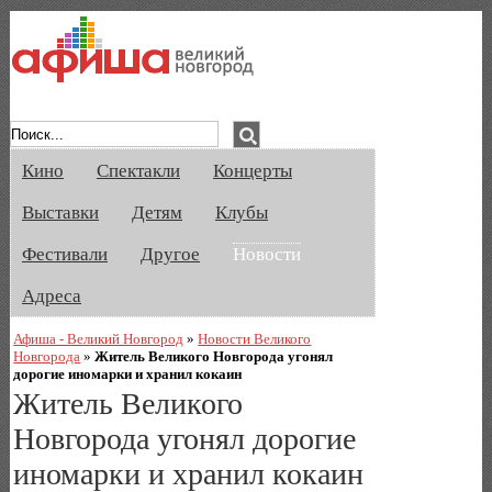
Афиша Великого Новгорода. Кино, спе
Кино
Спектакли
Концерты
Выставки
Детям
Клубы
Фестивали
Другое
Новости
Адреса
Афиша - Великий Новгород
»
Новости Великого
Новгорода
»
Житель Великого Новгорода угонял
дорогие иномарки и хранил кокаин
Житель Великого
Новгорода угонял дорогие
иномарки и хранил кокаин