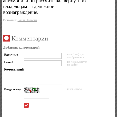
автомобили он рассчитывал вернуть их
владельцам за денежное
вознаграждение.
Источник:
Ваши Новости
Комментарии
Добавить комментарий
Ваше имя
имя (ник) для
отображения
E-mail
не показывается
на сайте
Комментарий
Введите код
цифры кода