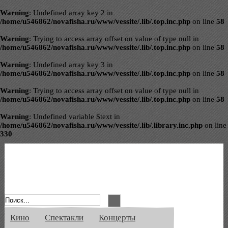
Warning
: Undefined array key 2 in
/home/u546862/novafisha.ru/www/vessite/.lib/.top.inc.php
on line
58
Warning
: Trying to access array offset on value of type null in
/home/u546862/novafisha.ru/www/vessite/.lib/.top.inc.php
on line
58
Warning
: Undefined array key 3 in
/home/u546862/novafisha.ru/www/vessite/.lib/.top.inc.php
on line
58
Warning
: Trying to access array offset on value of type null in
/home/u546862/novafisha.ru/www/vessite/.lib/.top.inc.php
on line
58
Warning
: Undefined variable $text in
/home/u546862/novafisha.ru/www/vessite/.lib/.library.inc.php
on line
330
Афиша Великого Новгорода. Кино, спе
Кино
Спектакли
Концерты