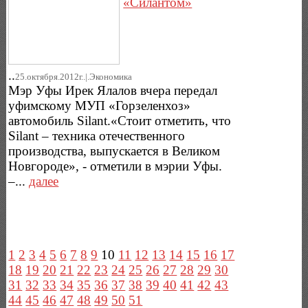
«Силантом»
..
25.октября.2012г..|.Экономика
Мэр Уфы Ирек Ялалов вчера передал
уфимскому МУП «Горзеленхоз»
автомобиль Silant.«Стоит отметить, что
Silant – техника отечественного
производства, выпускается в Великом
Новгороде», - отметили в мэрии Уфы.
–...
далее
1
2
3
4
5
6
7
8
9
10
11
12
13
14
15
16
17
18
19
20
21
22
23
24
25
26
27
28
29
30
31
32
33
34
35
36
37
38
39
40
41
42
43
44
45
46
47
48
49
50
51