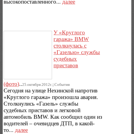
высокопоставленного...
далее
У «Круглого
гаража» BMW
столкнулась с
«Газелью» службы
судебных
приставов
(фото)
..
25.октября.2012г..|.Cобытия
Сегодня на улице Нехинской напротив
«Круглого гаража» произошла авария.
Столкнулись «Газель» службы
судебных приставов и легковой
автомобиль BMW. Как сообщил один из
водителей – очевидцев ДТП, в какой-
то...
далее