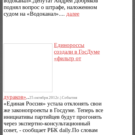
водоканал».Депутат Андрей Добряков
поднял вопрос о штрафе, наложенном
судом на «Водоканал»....
далее
Единороссы
создали в ГосДуме
«фильтр от
дураков»
..
25.октября.2012г..|.Cобытия
«Единая Россия» устала отклонять свои
же законо­проекты в Госдуме. Теперь все
инициативы партийцев будут прогонять
через экспертно-консультационный
совет, - сообщает РБК daily.По словам