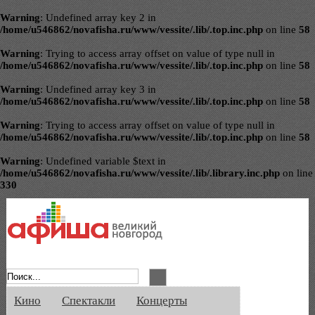
Warning
: Undefined array key 2 in
/home/u546862/novafisha.ru/www/vessite/.lib/.top.inc.php
on line
58
Warning
: Trying to access array offset on value of type null in
/home/u546862/novafisha.ru/www/vessite/.lib/.top.inc.php
on line
58
Warning
: Undefined array key 3 in
/home/u546862/novafisha.ru/www/vessite/.lib/.top.inc.php
on line
58
Warning
: Trying to access array offset on value of type null in
/home/u546862/novafisha.ru/www/vessite/.lib/.top.inc.php
on line
58
Warning
: Undefined variable $text in
/home/u546862/novafisha.ru/www/vessite/.lib/.library.inc.php
on line
330
Афиша Великого Новгорода. Кино, спе
Кино
Спектакли
Концерты