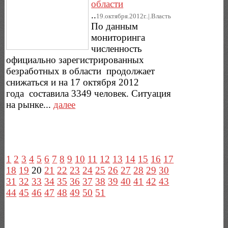
области
..
19.октября.2012г..|.Власть
По данным
мониторинга
численность
официально зарегистрированных
безработных в области продолжает
снижаться и на 17 октября 2012
года составила 3349 человек. Ситуация
на рынке...
далее
1
2
3
4
5
6
7
8
9
10
11
12
13
14
15
16
17
18
19
20
21
22
23
24
25
26
27
28
29
30
31
32
33
34
35
36
37
38
39
40
41
42
43
44
45
46
47
48
49
50
51