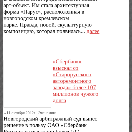
арт-объект. Им стала архитектурная
форма «Парус», расположенная в
новгородском кремлевском
парке. Правда, новой, скульптурную
композицию, которая появилась...
далее
«Сбербанк»
взыскал со
«Старорусского
авторемонтного
завода» более 107
миллионов чужого
долга
..
11.октября.2012г..|.Экономика
Новгородский арбитражный суд вынес
решение в пользу ОАО «Сбербанк
России» о взыскании более 107