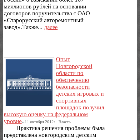
миллионов рублей на основании
договоров поручительства с ОАО
«Старорусский авторемонтный
завод».Также...
далее
Опыт
Новгородской
области по
обеспечению
безопасности
детских игровых и
спортивных
площадок получил
высокую оценку на федеральном
уровне
..
11.октября.2012г..|.Власть
Практика решения проблемы была
представлена новгородским детским