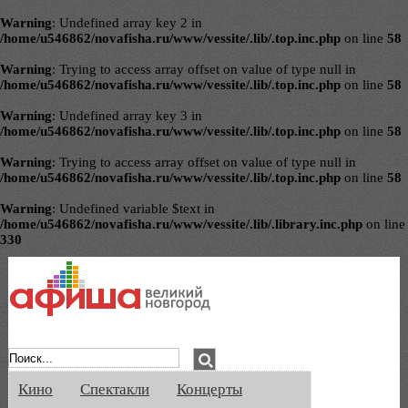
Warning
: Undefined array key 2 in
/home/u546862/novafisha.ru/www/vessite/.lib/.top.inc.php
on line
58
Warning
: Trying to access array offset on value of type null in
/home/u546862/novafisha.ru/www/vessite/.lib/.top.inc.php
on line
58
Warning
: Undefined array key 3 in
/home/u546862/novafisha.ru/www/vessite/.lib/.top.inc.php
on line
58
Warning
: Trying to access array offset on value of type null in
/home/u546862/novafisha.ru/www/vessite/.lib/.top.inc.php
on line
58
Warning
: Undefined variable $text in
/home/u546862/novafisha.ru/www/vessite/.lib/.library.inc.php
on line
330
Афиша Великого Новгорода. Кино, спе
Кино
Спектакли
Концерты