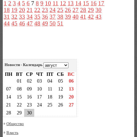
1
2
3
4
5
6
7
8
9
10
11
12
13
14
15
16
17
18
19
20
21
22
23
24
25
26
27
28
29
30
31
32
33
34
35
36
37
38
39
40
41
42
43
44
45
46
47
48
49
50
51
Новости - Календарь
ПН
ВТ
СР
ЧТ
ПТ
СБ
ВС
01
02
03
04
05
06
07
08
09
10
11
12
13
14
15
16
17
18
19
20
21
22
23
24
25
26
27
28
29
30
Общество
Власть