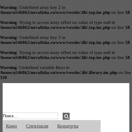
Warning
: Undefined array key 2 in
/home/u546862/novafisha.ru/www/vessite/.lib/.top.inc.php
on line
58
Warning
: Trying to access array offset on value of type null in
/home/u546862/novafisha.ru/www/vessite/.lib/.top.inc.php
on line
58
Warning
: Undefined array key 3 in
/home/u546862/novafisha.ru/www/vessite/.lib/.top.inc.php
on line
58
Warning
: Trying to access array offset on value of type null in
/home/u546862/novafisha.ru/www/vessite/.lib/.top.inc.php
on line
58
Warning
: Undefined variable $text in
/home/u546862/novafisha.ru/www/vessite/.lib/.library.inc.php
on line
330
Афиша Великого Новгорода. Кино, спе
Кино
Спектакли
Концерты