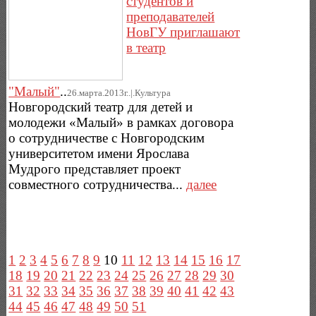
студентов и
преподавателей
НовГУ приглашают
в театр
"Малый"
..
26.марта.2013г..|.Культура
Новгородский театр для детей и
молодежи «Малый» в рамках договора
о сотрудничестве с Новгородским
университетом имени Ярослава
Мудрого представляет проект
совместного сотрудничества...
далее
1
2
3
4
5
6
7
8
9
10
11
12
13
14
15
16
17
18
19
20
21
22
23
24
25
26
27
28
29
30
31
32
33
34
35
36
37
38
39
40
41
42
43
44
45
46
47
48
49
50
51