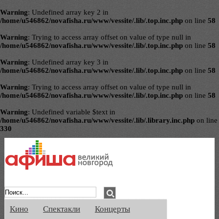
Warning
: Undefined array key 2 in
/home/u546862/novafisha.ru/www/vessite/.lib/.top.inc.php
on line
58
Warning
: Trying to access array offset on value of type null in
/home/u546862/novafisha.ru/www/vessite/.lib/.top.inc.php
on line
58
Warning
: Undefined array key 3 in
/home/u546862/novafisha.ru/www/vessite/.lib/.top.inc.php
on line
58
Warning
: Trying to access array offset on value of type null in
/home/u546862/novafisha.ru/www/vessite/.lib/.top.inc.php
on line
58
Warning
: Undefined variable $text in
/home/u546862/novafisha.ru/www/vessite/.lib/.library.inc.php
on line
330
Афиша Великого Новгорода. Кино, спе
Кино
Спектакли
Концерты