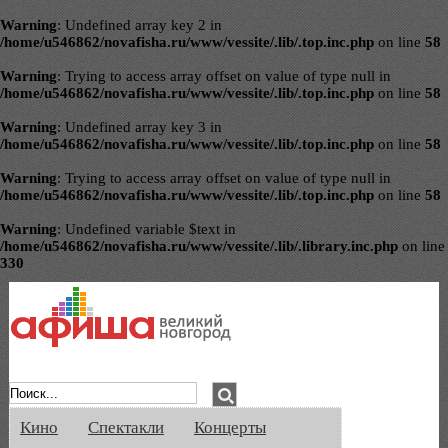
Warning
: Undefined array key 2 in
/home/u546862/novafisha.ru/www/vessite/.lib/.top.inc.php
on line
58
Warning
: Trying to access array offset on value of type null in
/home/u546862/novafisha.ru/www/vessite/.lib/.top.inc.php
on line
58
Warning
: Undefined array key 3 in
/home/u546862/novafisha.ru/www/vessite/.lib/.top.inc.php
on line
58
Warning
: Trying to access array offset on value of type null in
/home/u546862/novafisha.ru/www/vessite/.lib/.top.inc.php
on line
58
Warning
: Undefined variable $text in
/home/u546862/novafisha.ru/www/vessite/.lib/.library.inc.php
on line
330
Афиша Великого Новгорода. Кино, спе
Кино
Спектакли
Концерты