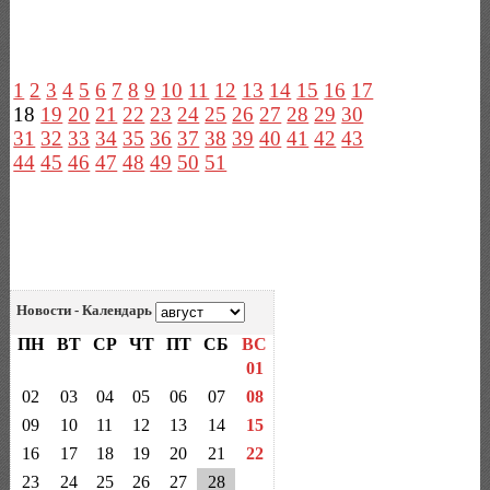
1
2
3
4
5
6
7
8
9
10
11
12
13
14
15
16
17
18
19
20
21
22
23
24
25
26
27
28
29
30
31
32
33
34
35
36
37
38
39
40
41
42
43
44
45
46
47
48
49
50
51
Новости - Календарь
ПН
ВТ
СР
ЧТ
ПТ
СБ
ВС
01
02
03
04
05
06
07
08
09
10
11
12
13
14
15
16
17
18
19
20
21
22
23
24
25
26
27
28