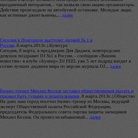
праздничный интерактив, - так назвали свою акцию организаторы.
Действие происходило на автобусной остановке. Молодые люди,
как истинные джентльмены,...
далее
Сегодня в Новгороде выступит диджей № 1 в
России
..
8.марта.2013г..|.Культура
Сегодня, 8 марта, в преддверии Дня Диджея, новгородских
девушек поздравит DJ №1 в России, - сообщили «Вашим
новостям» в клубе «Бункер».DJ FEEL уже 5 лет подряд входит в
сотню лучших диджеев мира по версии журнала DJ...
далее
Бизнес-тренер Михаил Козлов заставил общественников рыдать и
призвал быть тупыми и решительными
..
8.марта.2013г..|.Общество
На днях наш город посетил бизнес-тренер из Москвы, ведущий
эксперт Общественной палаты Российской Федерации,
председатель Федерального совета партии защиты заемщиков
Михаил Козлов. Он провел незабываемый...
далее