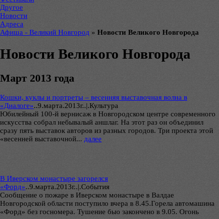
Другое
Новости
Адреса
Афиша - Великий Новгород
»
Новости Великого Новгорода
Новости Великого Новгорода
Март 2013 года
Кошки, куклы и портреты – весенняя выставочная волна в
«Диалоге»
..
9.марта.2013г..|.Культура
Юбилейный 100-й вернисаж в Новгородском центре современного
искусства собрал небывалый аншлаг. На этот раз он объединил
сразу пять выставок авторов из разных городов. Три проекта этой
«весенней выставочной...
далее
В Иверском монастыре загорелся
«Форд»
..
9.марта.2013г..|.Cобытия
Сообщение о пожаре в Иверском монастыре в Валдае
Новгородской области поступило вчера в 8.45.Горела автомашина
«Форд» без госномера. Тушение быо закончено в 9.05. Огонь