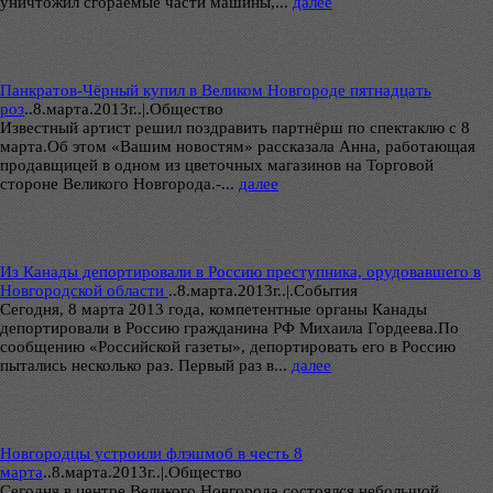
уничтожил сгораемые части машины,...
далее
Панкратов-Чёрный купил в Великом Новгороде пятнадцать
роз
..
8.марта.2013г..|.Общество
Известный артист решил поздравить партнёрш по спектаклю с 8
марта.Об этом «Вашим новостям» рассказала Анна, работающая
продавщицей в одном из цветочных магазинов на Торговой
стороне Великого Новгорода.-...
далее
Из Канады депортировали в Россию преступника, орудовавшего в
Новгородской области
..
8.марта.2013г..|.Cобытия
Сегодня, 8 марта 2013 года, компетентные органы Канады
депортировали в Россию гражданина РФ Михаила Гордеева.По
сообщению «Российской газеты», депортировать его в Россию
пытались несколько раз. Первый раз в...
далее
Новгородцы устроили флэшмоб в честь 8
марта
..
8.марта.2013г..|.Общество
Сегодня в центре Великого Новгорода состоялся небольшой