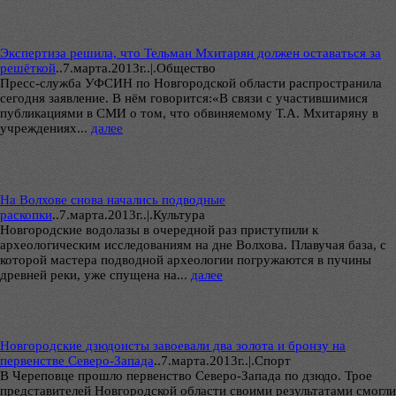
Экспертиза решила, что Тельман Мхитарян должен оставаться за
решёткой
..
7.марта.2013г..|.Общество
Пресс-служба УФСИН по Новгородской области распространила
сегодня заявление. В нём говорится:«В связи с участившимися
публикациями в СМИ о том, что обвиняемому Т.А. Мхитаряну в
учреждениях...
далее
На Волхове снова начались подводные
раскопки
..
7.марта.2013г..|.Культура
Новгородские водолазы в очередной раз приступили к
археологическим исследованиям на дне Волхова. Плавучая база, с
которой мастера подводной археологии погружаются в пучины
древней реки, уже спущена на...
далее
Новгородские дзюдоисты завоевали два золота и бронзу на
первенстве Северо-Запада
..
7.марта.2013г..|.Спорт
В Череповце прошло первенство Северо-Запада по дзюдо. Трое
представителей Новгородской области своими результатами смогли