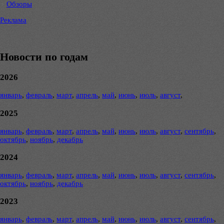
Обзоры
Реклама
Новости по годам
2026
январь
,
февраль
,
март
,
апрель
,
май
,
июнь
,
июль
,
август
,
2025
январь
,
февраль
,
март
,
апрель
,
май
,
июнь
,
июль
,
август
,
сентябрь
,
октябрь
,
ноябрь
,
декабрь
2024
январь
,
февраль
,
март
,
апрель
,
май
,
июнь
,
июль
,
август
,
сентябрь
,
октябрь
,
ноябрь
,
декабрь
2023
январь
,
февраль
,
март
,
апрель
,
май
,
июнь
,
июль
,
август
,
сентябрь
,