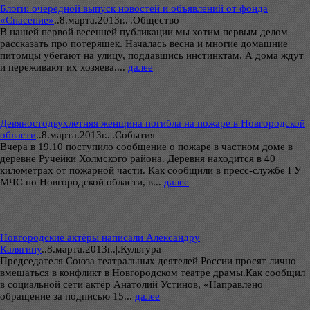
Блоги: очередной выпуск новостей и объявлений от фонда
«Спасение»
..
8.марта.2013г..|.Общество
В нашей первой весенней публикации мы хотим первым делом
рассказать про потеряшек. Началась весна и многие домашние
питомцы убегают на улицу, поддавшись инстинктам. А дома ждут
и переживают их хозяева....
далее
Девяностодвухлетняя женщина погибла на пожаре в Новгородской
области
..
8.марта.2013г..|.Cобытия
Вчера в 19.10 поступило сообщение о пожаре в частном доме в
деревне Ручейки Холмского района. Деревня находится в 40
километрах от пожарной части. Как сообщили в пресс-службе ГУ
МЧС по Новгородской области, в...
далее
Новгородские актёры написали Александру
Калягину
..
8.марта.2013г..|.Культура
Председателя Союза театральных деятелей России просят лично
вмешаться в конфликт в Новгородском театре драмы.Как сообщил
в социальной сети актёр Анатолий Устинов, «Направлено
обращение за подписью 15...
далее