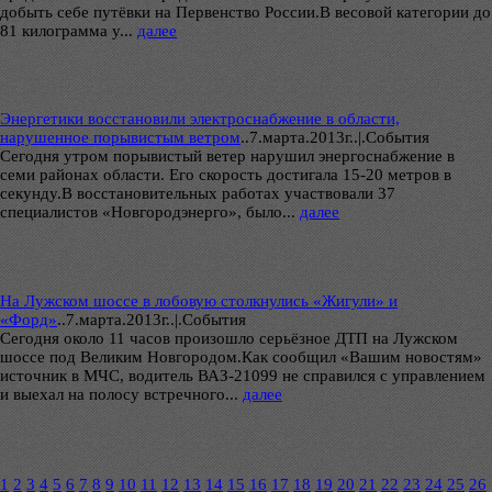
добыть себе путёвки на Первенство России.В весовой категории до
81 килограмма у...
далее
Энергетики восстановили электроснабжение в области,
нарушенное порывистым ветром
..
7.марта.2013г..|.Cобытия
Сегодня утром порывистый ветер нарушил энергоснабжение в
семи районах области. Его скорость достигала 15-20 метров в
секунду.В восстановительных работах участвовали 37
специалистов «Новгородэнерго», было...
далее
На Лужском шоссе в лобовую столкнулись «Жигули» и
«Форд»
..
7.марта.2013г..|.Cобытия
Сегодня около 11 часов произошло серьёзное ДТП на Лужском
шоссе под Великим Новгородом.Как сообщил «Вашим новостям»
источник в МЧС, водитель ВАЗ-21099 не справился с управлением
и выехал на полосу встречного...
далее
1
2
3
4
5
6
7
8
9
10
11
12
13
14
15
16
17
18
19
20
21
22
23
24
25
26