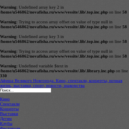
Warning
: Undefined array key 2 in
/home/u546862/novafisha.ru/www/vessite/.lib/.top.inc.php
on line
58
Warning
: Trying to access array offset on value of type null in
/home/u546862/novafisha.ru/www/vessite/.lib/.top.inc.php
on line
58
Warning
: Undefined array key 3 in
/home/u546862/novafisha.ru/www/vessite/.lib/.top.inc.php
on line
58
Warning
: Trying to access array offset on value of type null in
/home/u546862/novafisha.ru/www/vessite/.lib/.top.inc.php
on line
58
Warning
: Undefined variable $text in
/home/u546862/novafisha.ru/www/vessite/.lib/.library.inc.php
on line
330
Афиша Великого Новгорода. Кино, спектакли, концерты, ночная
жизнь, выставки, спорт, новости, знакомства
Кино
Спектакли
Концерты
Выставки
Детям
Клубы
Фестивали