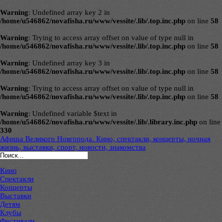
Warning
: Undefined array key 2 in
/home/u546862/novafisha.ru/www/vessite/.lib/.top.inc.php
on line
58
Warning
: Trying to access array offset on value of type null in
/home/u546862/novafisha.ru/www/vessite/.lib/.top.inc.php
on line
58
Warning
: Undefined array key 3 in
/home/u546862/novafisha.ru/www/vessite/.lib/.top.inc.php
on line
58
Warning
: Trying to access array offset on value of type null in
/home/u546862/novafisha.ru/www/vessite/.lib/.top.inc.php
on line
58
Warning
: Undefined variable $text in
/home/u546862/novafisha.ru/www/vessite/.lib/.library.inc.php
on line
330
Афиша Великого Новгорода. Кино, спектакли, концерты, ночная
жизнь, выставки, спорт, новости, знакомства
Кино
Спектакли
Концерты
Выставки
Детям
Клубы
Фестивали