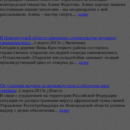
новгородская гимнастка Алина Федотова. Алина хорошо знакома
постоянным нашим читателям - мы неоднократно о ней
рассказывали. Алина – мастер спорта,...
далее
В Новгородской области завершено строительство крупного
свинокомплекса
..
1.марта.2013г..|.Экономика
Сегодня в деревне Вины Крестецкого района состоялось
торжественное открытие последней очереди свинокомплекса
«Устьволмский».Открытие мясохладобойни замыкает полный
производственный цикл от откорма до...
далее
Об усилении надзора за производством и оборотом мяса
свинины
..
1.марта.2013г..|.Власть
В связи с ухудшением на территории Российской Федерации
ситуации по распространению вируса африканской чумы свиней
Управление Роспотребнадзора по Новгородской области усилило
надзор с целью обеспечения...
далее