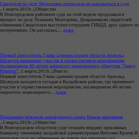
Свидетеля по делу Мхитаряна попросили не выражаться в суде
..
1.марта.2013г..|.Общество
В Новгородском районном суде на этой неделе продолжался
процесс по делу Тельмана Мхитаряна. Допрашивали свидетелей
обвинения.Свидетелем выступил сотрудник ГИБДД, друг одного из
потерпевших. Он рассказал,...
далее
Первый заместитель Главы администрации области Арнольд
Шалмуев принимает участие в торжественном мероприятии,
посвященном 40-летию закрытого акционерного общества "Завод
Юпитер"
..
1.марта.2013г..|.Власть
Первый заместитель Главы администрации области Арнольд
Шалмуев находится сегодня в Валдайском районе, где принимает
участие в торжественном мероприятии, посвященном 40-летию
закрытого акционерного...
далее
Присяжные признали оправданного ранее Краева виновным
..
1.марта.2013г..|.Общество
В Новгородском областном суде оглашён вердикт присяжных
бывшему чиновнику валдайской администрации Виталию Краеву.В
прошлом году по обвинению во взятке его оправдал суд