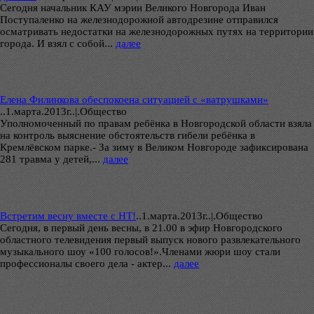
Сегодня начальник КАУ мэрии Великого Новгорода Иван
Поступаленко на железнодорожной автодрезине отправился
осматривать недостатки на железнодорожных путях на территории
города. И взял с собой...
далее
Елена Филинкова обеспокоена ситуацией с «ватрушками»
..
1.марта.2013г..|.Общество
Уполномоченный по правам ребёнка в Новгородской области взяла
на контроль выяснение обстоятельств гибели ребёнка в
Кремлёвском парке.- За зиму в Великом Новгороде зафиксирована
281 травма у детей,...
далее
Встретим весну вместе с НТ!
..
1.марта.2013г..|.Общество
Сегодня, в первый день весны, в 21.00 в эфир Новгородского
областного телевидения первый выпуск нового развлекательного
музыкального шоу «100 голосов!».Членами жюри шоу стали
профессионалы своего дела - актер...
далее