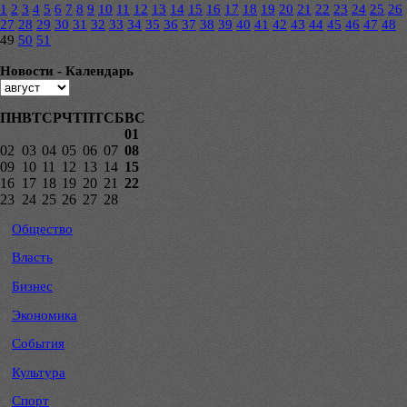
1
2
3
4
5
6
7
8
9
10
11
12
13
14
15
16
17
18
19
20
21
22
23
24
25
26
27
28
29
30
31
32
33
34
35
36
37
38
39
40
41
42
43
44
45
46
47
48
49
50
51
Новости - Календарь
ПН
ВТ
СР
ЧТ
ПТ
СБ
ВС
01
02
03
04
05
06
07
08
09
10
11
12
13
14
15
16
17
18
19
20
21
22
23
24
25
26
27
28
Общество
Власть
Бизнес
Экономика
События
Культура
Спорт