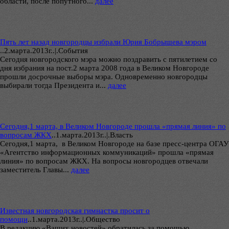
области, после попутного...
далее
Пять лет назад новгородцы избрали Юрия Бобрышева мэром
..
2.марта.2013г..|.Cобытия
Сегодня новгородского мэра можно поздравить с пятилетием со
дня избрания на пост.2 марта 2008 года в Великом Новгороде
прошли досрочные выборы мэра. Одновременно новгородцы
выбирали тогда Президента и...
далее
Сегодня,1 марта, в Великом Новгороде прошла «прямая линия» по
вопросам ЖКХ
..
1.марта.2013г..|.Власть
Сегодня,1 марта, в Великом Новгороде на базе пресс-центра ОГАУ
«Агентство информационных коммуникаций» прошла «прямая
линия» по вопросам ЖКХ. На вопросы новгородцев отвечали
заместитель Главы...
далее
Известная новгородская гимнастка просит о
помощи
..
1.марта.2013г..|.Общество
В редакцию «Ваших новостей» обратилась за помощью