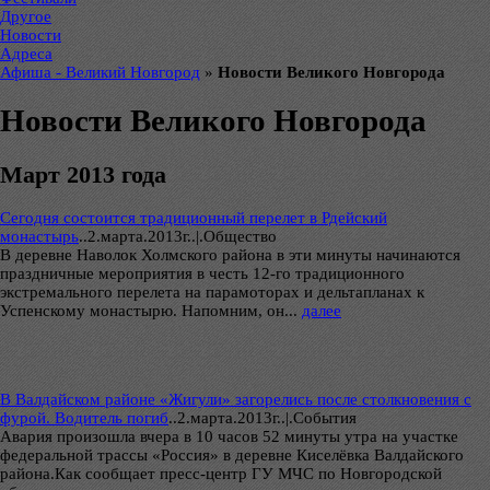
Другое
Новости
Адреса
Афиша - Великий Новгород
»
Новости Великого Новгорода
Новости Великого Новгорода
Март 2013 года
Сегодня состоится традиционный перелет в Рдейский
монастырь
..
2.марта.2013г..|.Общество
В деревне Наволок Холмского района в эти минуты начинаются
праздничные мероприятия в честь 12-го традиционного
экстремального перелета на парамоторах и дельтапланах к
Успенскому монастырю. Напомним, он...
далее
В Валдайском районе «Жигули» загорелись после столкновения с
фурой. Водитель погиб
..
2.марта.2013г..|.Cобытия
Авария произошла вчера в 10 часов 52 минуты утра на участке
федеральной трассы «Россия» в деревне Киселёвка Валдайского
района.Как сообщает пресс-центр ГУ МЧС по Новгородской