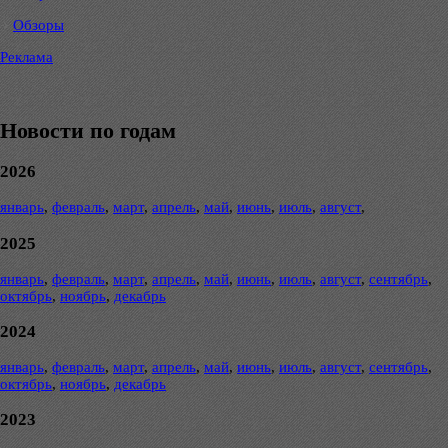
Обзоры
Реклама
Новости по годам
2026
январь
,
февраль
,
март
,
апрель
,
май
,
июнь
,
июль
,
август
,
2025
январь
,
февраль
,
март
,
апрель
,
май
,
июнь
,
июль
,
август
,
сентябрь
,
октябрь
,
ноябрь
,
декабрь
2024
январь
,
февраль
,
март
,
апрель
,
май
,
июнь
,
июль
,
август
,
сентябрь
,
октябрь
,
ноябрь
,
декабрь
2023