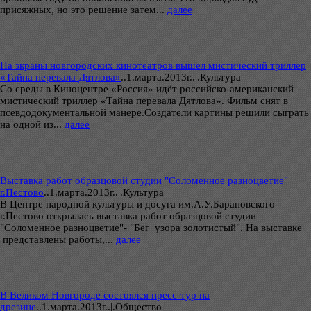
присяжных, но это решение затем...
далее
На экраны новгородских кинотеатров вышел мистический триллер
«Тайна перевала Дятлова»
..
1.марта.2013г..|.Культура
Со среды в Киноцентре «Россия» идёт российско-американский
мистический триллер «Тайна перевала Дятлова». Фильм снят в
псевдодокументальной манере.Создатели картины решили сыграть
на одной из...
далее
Выставка работ образцовой студии "Соломенное разноцветие"
г.Пестово
..
1.марта.2013г..|.Культура
В Центре народной культуры и досуга им.А.У.Барановского
г.Пестово открылась выставка работ образцовой студии
"Соломенное разноцветие"- "Бег узора золотистый". На выставке
представлены работы,...
далее
В Великом Новгороде состоялся пресс-тур на
дрезине
..
1.марта.2013г..|.Общество