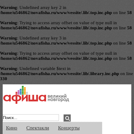
Warning
: Undefined array key 2 in
/home/u546862/novafisha.ru/www/vessite/.lib/.top.inc.php
on line
58
Warning
: Trying to access array offset on value of type null in
/home/u546862/novafisha.ru/www/vessite/.lib/.top.inc.php
on line
58
Warning
: Undefined array key 3 in
/home/u546862/novafisha.ru/www/vessite/.lib/.top.inc.php
on line
58
Warning
: Trying to access array offset on value of type null in
/home/u546862/novafisha.ru/www/vessite/.lib/.top.inc.php
on line
58
Warning
: Undefined variable $text in
/home/u546862/novafisha.ru/www/vessite/.lib/.library.inc.php
on line
330
Афиша Великого Новгорода. Кино, спе
Кино
Спектакли
Концерты