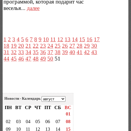
программой, которая подарит час
веселья...
далее
1
2
3
4
5
6
7
8
9
10
11
12
13
14
15
16
17
18
19
20
21
22
23
24
25
26
27
28
29
30
31
32
33
34
35
36
37
38
39
40
41
42
43
44
45
46
47
48
49
50
51
Новости - Календарь
ПН
ВТ
СР
ЧТ
ПТ
СБ
ВС
01
02
03
04
05
06
07
08
09
10
11
12
13
14
15