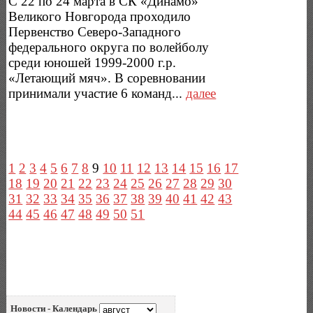
С 22 по 24 марта в СК «Динамо»
Великого Новгорода проходило
Первенство Северо-Западного
федерального округа по волейболу
среди юношей 1999-2000 г.р.
«Летающий мяч». В соревновании
принимали участие 6 команд...
далее
1
2
3
4
5
6
7
8
9
10
11
12
13
14
15
16
17
18
19
20
21
22
23
24
25
26
27
28
29
30
31
32
33
34
35
36
37
38
39
40
41
42
43
44
45
46
47
48
49
50
51
Новости - Календарь