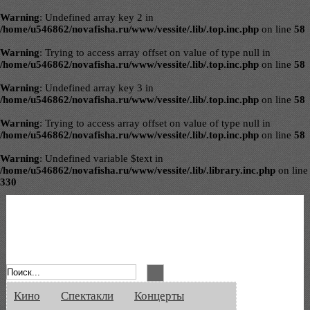
Warning
: Undefined array key 2 in
/home/u546862/novafisha.ru/www/vessite/.lib/.top.inc.php
on line
58
Warning
: Trying to access array offset on value of type null in
/home/u546862/novafisha.ru/www/vessite/.lib/.top.inc.php
on line
58
Warning
: Undefined array key 3 in
/home/u546862/novafisha.ru/www/vessite/.lib/.top.inc.php
on line
58
Warning
: Trying to access array offset on value of type null in
/home/u546862/novafisha.ru/www/vessite/.lib/.top.inc.php
on line
58
Warning
: Undefined variable $text in
/home/u546862/novafisha.ru/www/vessite/.lib/.library.inc.php
on line
330
Афиша Великого Новгорода. Кино, спе
Кино
Спектакли
Концерты