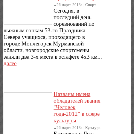
..
26.марта.2013г..|.Спорт
Сегодня, в
последний день
соревнований по
лыжным гонкам 53-го Праздника
Севера учащихся, проходящего в
городе Мончегорск Мурманской
области, новгородские спортсмены
заняли два 3-х места в эстафете 4х3 км...
далее
Названы имена
обладателей звания
"Человек
года-2012" в сфере
культуры
..
26.марта.2013г..|.Культура
Ежегодно в День