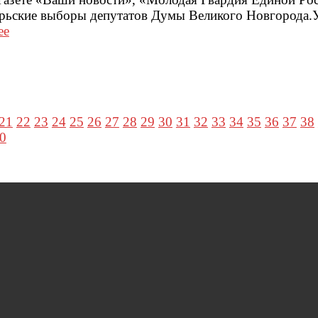
брьские выборы депутатов Думы Великого Новгорода.
ее
21
22
23
24
25
26
27
28
29
30
31
32
33
34
35
36
37
38
0