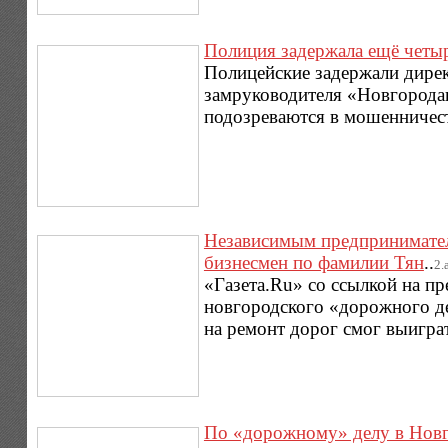
Полиция задержала ещё четы
Полицейские задержали дирек
замруководителя «Новгорода
подозреваются в мошенничест
Независимым предпринимател
бизнесмен по фамилии Тян
..
2.
«Газета.Ru» со ссылкой на п
новгородского «дорожного д
на ремонт дорог смог выиграт
По «дорожному» делу в Новг