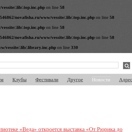
ssite/.lib/.top.inc.php
on line
58
546862/novafisha.ru/www/vessite/.lib/.top.inc.php
on line
58
ssite/.lib/.top.inc.php
on line
58
546862/novafisha.ru/www/vessite/.lib/.top.inc.php
on line
58
vessite/.lib/.library.inc.php
on line
330
спектакли, концерты, ночная жизнь, выставки, спорт, новости, знакомства
ям
Клубы
Фестивали
Другое
Новости
Адре
лиотеке «Веда» откроется выставка «От Рюрика до