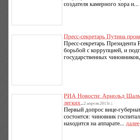
создателя камерного хора и..
Пресс-секретарь Путина про
Пресс-секретарь Президента 
борьбой с коррупцией, и под
государственных чиновников,
РИА Новости: Арнольд Шалму
легких
..
2.апреля.2013г..|.
Первый допрос вице-губернат
состоится: чиновник госпита
находится на аппарате...
далее