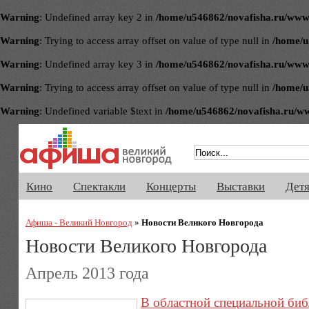
Warning
: Undefined array key 2 in
/home/u546862/novafisha.ru/www/ve
Warning
: Trying to access array offset on value of type null in
/home/u
Warning
: Undefined array key 3 in
/home/u546862/novafisha.ru/www/ve
Warning
: Trying to access array offset on value of type null in
/home/u
Warning
: Undefined variable $text in
/home/u546862/novafisha.ru/www/
Афиша Великого Новгорода. Кино, 
Кино
Спектакли
Концерты
Выставки
Дет
Афиша - Великий Новгород
»
Новости Великого Новгорода
Новости Великого Новгорода
Апрель 2013 года
В областной специальной биб