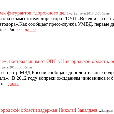
рёх фигурантов «дорожного дела»
..
2.апреля.2013г..|.Cобытия
тора и заместителя директора ГОУП «Вече» и эксперт
втодора».Как сообщает пресс-служба УМВД, первые д
ве. Ранее...
далее
ем, пострадавшим от ОПГ в Новгородской области, о
апреля.2013г..|.Cобытия
ресс-центр МВД России сообщает дополнительные под
ела».«В 2012 году вопреки ожиданиям чиновников и б
ь...
далее
ородской области задержан Николай Закалдаев
..
2.апреля