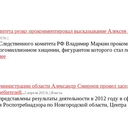
итета резко прокомментировал высказывание Алексея 
13г..|.
Следственного комитета РФ Владимир Маркин проком
многомиллионном хищении, фигурантом которого стал 
лее
дминистрации области Александр Смирнов провел засе
ребителей
..
2.апреля.2013г..|.Власть
представлены результаты деятельности в 2012 году в 
я Роспотребнадзора по Новгородской области, Центра