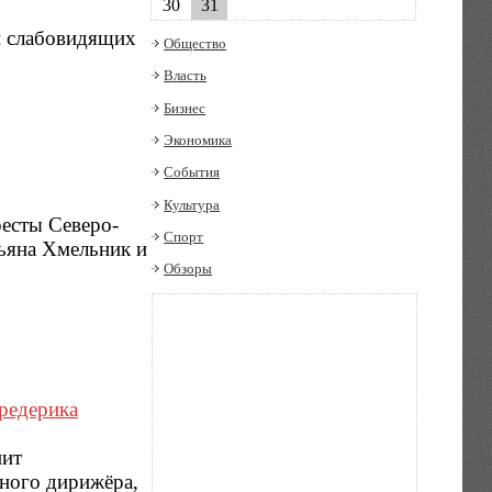
30
31
и слабовидящих
Общество
Власть
Бизнес
Экономика
События
Культура
ресты Северо-
Спорт
тьяна Хмельник и
Обзоры
редерика
пит
тного дирижёра,