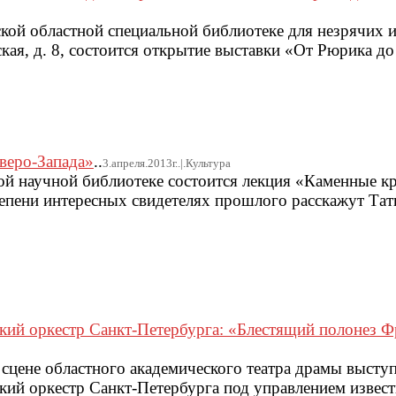
ской областной специальной библиотеке для незрячих 
ская, д. 8, состоится открытие выставки «От Рюрика до
веро-Запада»
..
3.апреля.2013г..|.Культура
ной научной библиотеке состоится лекция «Каменные к
тепени интересных свидетелях прошлого расскажут Та
кий оркестр Санкт-Петербурга: «Блестящий полонез Ф
а сцене областного академического театра драмы высту
ий оркестр Санкт-Петербурга под управлением извес