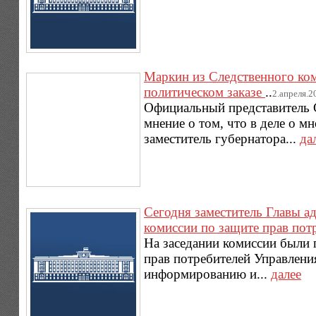
Маркин из Следственного ком
политическом заказе
..
2.апреля.20
Официальный представитель 
мнение о том, что в деле о 
заместитель губернатора...
да
Сегодня заместитель Главы а
комиссии по защите прав пот
На заседании комиссии были 
прав потребителей Управлени
информированию и...
далее