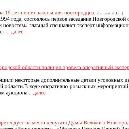
а 19 лет пишет законы для новгородцев
..
2.апреля.2013г..|.
 1994 года, состоялось первое заседание Новгородской
 новостям» главный специалист-эксперт информацион
ы ...
далее
ородской области полиция провела оперативный экспе
щили некоторые дополнительные детали уголовных де
й области.В ходе оперативно-розыскных мероприятий 
ам аукциона...
далее
ретендует на место депутата Думы Великого Новгоро
-газете «Ваши новости», «Молодая Гвардия Единой Ро