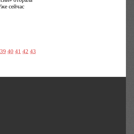
Уже сейчас
39
40
41
42
43