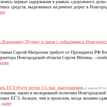
оялись первые задержания в рамках «дорожного дела»
ых средств, выделенных на ремонт дорог в Новгород
лее
к Владимиру Путину в связи с событиями в Новгородс
ытиями Сергей Митрохин требует от Президента РФ В
ернатора Новгородской области Сергея Митина, - сооб
далее
ать ЕГЭ будут почти 3,5 тыс. выпускников
..
2.апреля.2013г..
азования, науки и молодежной политики Новгородской 
ющих ЕГЭ, больше, чем в прошлом, когда экзамен сда
.
далее