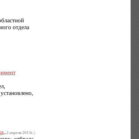
 областной
ного отдела
римент
л,
установлено,
да
..
2.апреля.2013г..|.
ссии» отбрала