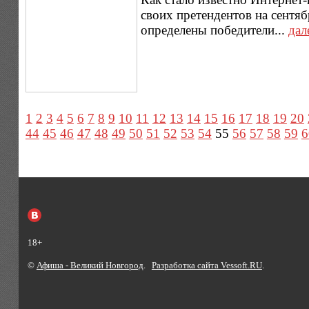
своих претендентов на сентя
определены победители...
дал
1
2
3
4
5
6
7
8
9
10
11
12
13
14
15
16
17
18
19
20
44
45
46
47
48
49
50
51
52
53
54
55
56
57
58
59
6
18+
©
Афиша - Великий Новгород
.
Разработка сайта Vessoft.RU
.