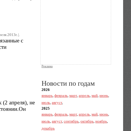
реля.2013г..|.
вязанные с
сти
Реклама
Новости по годам
2026
январь
,
февраль
,
март
,
апрель
,
май
,
июнь
,
(2 апреля), не
июль
,
август
,
остоянии.Он
2025
январь
,
февраль
,
март
,
апрель
,
май
,
июнь
,
июль
,
август
,
сентябрь
,
октябрь
,
ноябрь
,
декабрь