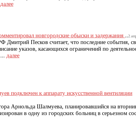
.
далее
комментировал новгородские обыски и задержания
..
2.ап
РФ Дмитрий Песков считает, что последние события, с
писание указов, касающихся ограничений по деятельно
...
далее
ев подключен к аппарату искусственной вентиляции
ора Арнольда Шалмуева, планировавшийся на вторник 
лизирован в одну из городских больниц в серьезном с