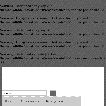
Warning
: Undefined array key 2 in
/home/u546862/novafisha.ru/www/vessite/.lib/.top.inc.php
on line
58
Warning
: Trying to access array offset on value of type null in
/home/u546862/novafisha.ru/www/vessite/.lib/.top.inc.php
on line
58
Warning
: Undefined array key 3 in
/home/u546862/novafisha.ru/www/vessite/.lib/.top.inc.php
on line
58
Warning
: Trying to access array offset on value of type null in
/home/u546862/novafisha.ru/www/vessite/.lib/.top.inc.php
on line
58
Warning
: Undefined variable $text in
/home/u546862/novafisha.ru/www/vessite/.lib/.library.inc.php
on line
330
Афиша Великого Новгорода. Кино, спе
Кино
Спектакли
Концерты