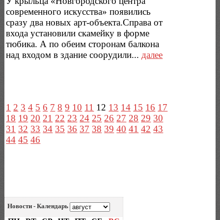
У крыльца «Новгородского центра
современного искусства» появились
сразу два новых арт-объекта.Справа от
входа установили скамейку в форме
тюбика. А по обеим сторонам балкона
над входом в здание соорудили...
далее
1
2
3
4
5
6
7
8
9
10
11
12
13
14
15
16
17
18
19
20
21
22
23
24
25
26
27
28
29
30
31
32
33
34
35
36
37
38
39
40
41
42
43
44
45
46
Новости - Календарь