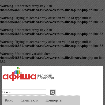
Warning
: Undefined array key 2 in
/home/u546862/novafisha.ru/www/vessite/.lib/.top.inc.php
on line
58
Warning
: Trying to access array offset on value of type null in
/home/u546862/novafisha.ru/www/vessite/.lib/.top.inc.php
on line
58
Warning
: Undefined array key 3 in
/home/u546862/novafisha.ru/www/vessite/.lib/.top.inc.php
on line
58
Warning
: Trying to access array offset on value of type null in
/home/u546862/novafisha.ru/www/vessite/.lib/.top.inc.php
on line
58
Warning
: Undefined variable $text in
/home/u546862/novafisha.ru/www/vessite/.lib/.library.inc.php
on line
330
Афиша Великого Новгорода. Кино, спе
Кино
Спектакли
Концерты