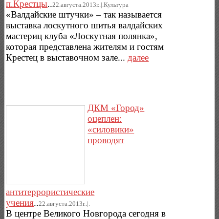
п.Крестцы
..
22.августа.2013г..|.Культура
«Валдайские штучки» – так называется
выставка лоскутного шитья валдайских
мастериц клуба «Лоскутная полянка»,
которая представлена жителям и гостям
Крестец в выставочном зале...
далее
ДКМ «Город»
оцеплен:
«силовики»
проводят
антитеррористические
учения
..
22.августа.2013г..|.
В центре Великого Новгорода сегодня в