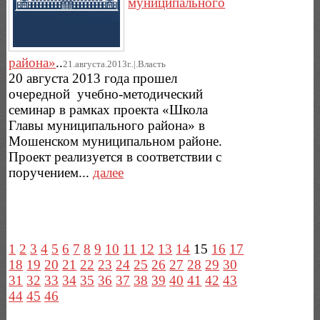
муниципального
района»
..
21.августа.2013г..|.Власть
20 августа 2013 года прошел
очередной учебно-методический
семинар в рамках проекта «Школа
Главы муниципального района» в
Мошенском муниципальном районе.
Проект реализуется в соответствии с
поручением...
далее
1
2
3
4
5
6
7
8
9
10
11
12
13
14
15
16
17
18
19
20
21
22
23
24
25
26
27
28
29
30
31
32
33
34
35
36
37
38
39
40
41
42
43
44
45
46