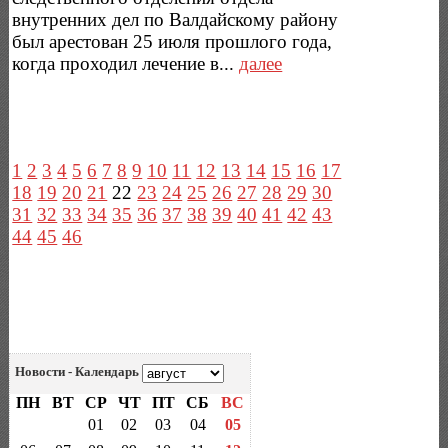
внутренних дел по Валдайскому району
был арестован 25 июля прошлого года,
когда проходил лечение в...
далее
1
2
3
4
5
6
7
8
9
10
11
12
13
14
15
16
17
18
19
20
21
22
23
24
25
26
27
28
29
30
31
32
33
34
35
36
37
38
39
40
41
42
43
44
45
46
Новости - Календарь
ПН
ВТ
СР
ЧТ
ПТ
СБ
ВС
01
02
03
04
05