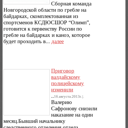
Сборная команда
Новгородской области по гребле на
байдарках, скомплектованная из
спортсменов КСДЮСШОР “Олимп”,
готовится к первенству России по
гребле на байдарках и каноэ, которое
будет проходить в...
далее
Приговор
валдайскому
полицейскому
изменили
..
16.августа.2013г..|.
Валерию
Сафронову снизили
наказание на один
месяц.Бывший начальнику
следственного отделения отдела