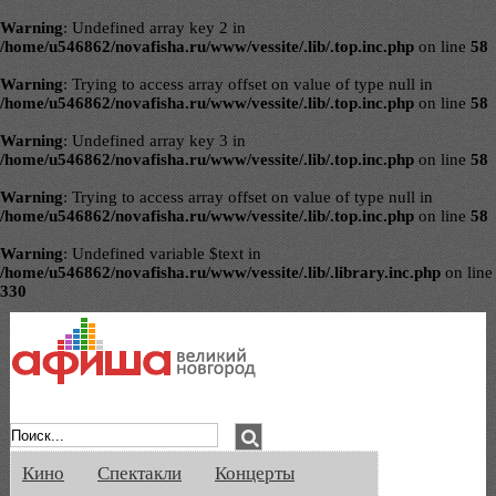
Warning
: Undefined array key 2 in
/home/u546862/novafisha.ru/www/vessite/.lib/.top.inc.php
on line
58
Warning
: Trying to access array offset on value of type null in
/home/u546862/novafisha.ru/www/vessite/.lib/.top.inc.php
on line
58
Warning
: Undefined array key 3 in
/home/u546862/novafisha.ru/www/vessite/.lib/.top.inc.php
on line
58
Warning
: Trying to access array offset on value of type null in
/home/u546862/novafisha.ru/www/vessite/.lib/.top.inc.php
on line
58
Warning
: Undefined variable $text in
/home/u546862/novafisha.ru/www/vessite/.lib/.library.inc.php
on line
330
Афиша Великого Новгорода. Кино, спе
Кино
Спектакли
Концерты