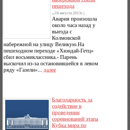
пешехода
..
16.августа.2013г..|.
Авария произошла
около часа назад у
выезда с
Колмовской
набережной на улицу Великую.На
пешеходном переходе «Хюндай-Гетц»
сбил восьмиклассника.- Парень
выскочил из-за остановившейся в левом
ряду «Газели»...
далее
Благодарность за
содействие в
проведении
соревнований этапа
Кубка мира по