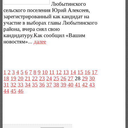
Любытинского
сельского поселения Юрий Алексеев,
зарегистрированный как кандидат на
участие в выборах главы Любытинского
района, вчера снял свою
кандидатуру.Как сообщил «Вашим
новостям»...
далее
1
2
3
4
5
6
7
8
9
10
11
12
13
14
15
16
17
18
19
20
21
22
23
24
25
26
27
28
29
30
31
32
33
34
35
36
37
38
39
40
41
42
43
44
45
46