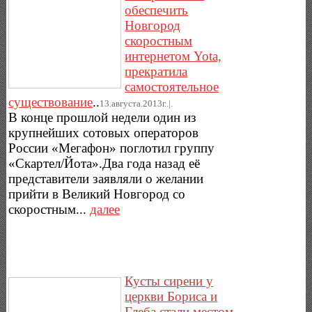
обеспечить
Новгород
скоростным
интернетом Yota,
прекратила
самостоятельное
существование
..
13.августа.2013г..|.
В конце прошлой недели один из
крупнейших сотовых операторов
России «Мегафон» поглотил группу
«Скартел/Йота».Два года назад её
представители заявляли о желании
прийти в Великий Новгород со
скоростным...
далее
Кусты сирени у
церкви Бориса и
Глеба стали местом