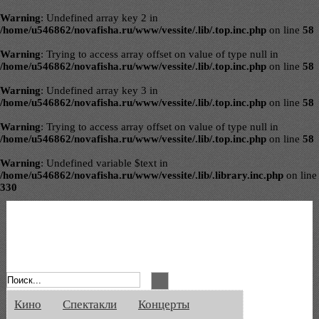
Warning
: Undefined array key 2 in
/home/u546862/novafisha.ru/www/vessite/.lib/.top.inc.php
on line
58
Warning
: Trying to access array offset on value of type null in
/home/u546862/novafisha.ru/www/vessite/.lib/.top.inc.php
on line
58
Warning
: Undefined array key 3 in
/home/u546862/novafisha.ru/www/vessite/.lib/.top.inc.php
on line
58
Warning
: Trying to access array offset on value of type null in
/home/u546862/novafisha.ru/www/vessite/.lib/.top.inc.php
on line
58
Warning
: Undefined variable $text in
/home/u546862/novafisha.ru/www/vessite/.lib/.library.inc.php
on line
330
Афиша Великого Новгорода. Кино, спе
Кино
Спектакли
Концерты