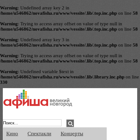
Warning
: Undefined array key 2 in
/home/u546862/novafisha.ru/www/vessite/.lib/.top.inc.php
on line
58
Warning
: Trying to access array offset on value of type null in
/home/u546862/novafisha.ru/www/vessite/.lib/.top.inc.php
on line
58
Warning
: Undefined array key 3 in
/home/u546862/novafisha.ru/www/vessite/.lib/.top.inc.php
on line
58
Warning
: Trying to access array offset on value of type null in
/home/u546862/novafisha.ru/www/vessite/.lib/.top.inc.php
on line
58
Warning
: Undefined variable $text in
/home/u546862/novafisha.ru/www/vessite/.lib/.library.inc.php
on line
330
Афиша Великого Новгорода. Кино, спе
Кино
Спектакли
Концерты