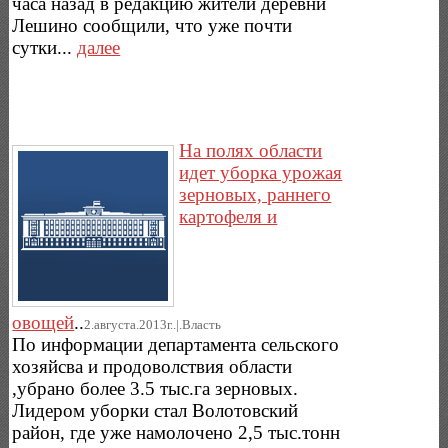
часа назад в редакцию жители деревни
Лешино сообщили, что уже почти
сутки...
далее
На полях области
идет уборка урожая
зерновых, раннего
картофеля и
овощей
..
2.августа.2013г..|.Власть
По информации департамента сельского
хозяйсва и продоволствия области
,убрано более 3.5 тыс.га зерновых.
Лидером уборки стал Волотовский
район, где уже намолочено 2,5 тыс.тонн