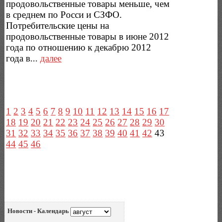
продовольственные товары меньше, чем
в среднем по Росси и СЗФО.
Потребительские цены на
продовольственные товары в июне 2012
года по отношению к декабрю 2012
года в...
далее
1
2
3
4
5
6
7
8
9
10
11
12
13
14
15
16
17
18
19
20
21
22
23
24
25
26
27
28
29
30
31
32
33
34
35
36
37
38
39
40
41
42
43
44
45
46
Новости - Календарь