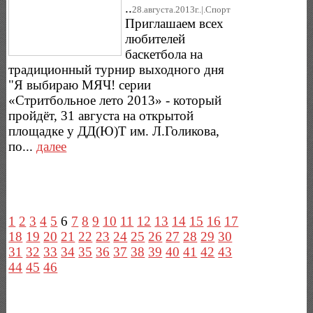
..
28.августа.2013г..|.Спорт
Приглашаем всех
любителей
баскетбола на
традиционный турнир выходного дня
"Я выбираю МЯЧ! серии
«Стритбольное лето 2013» - который
пройдёт, 31 августа на открытой
площадке у ДД(Ю)Т им. Л.Голикова,
по...
далее
1
2
3
4
5
6
7
8
9
10
11
12
13
14
15
16
17
18
19
20
21
22
23
24
25
26
27
28
29
30
31
32
33
34
35
36
37
38
39
40
41
42
43
44
45
46