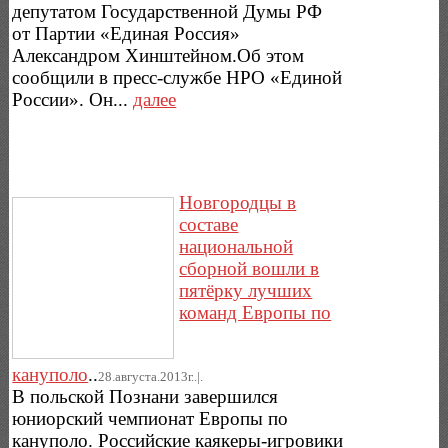
депутатом Государственной Думы РФ
от Партии «Единая Россия»
Александром Хинштейном.Об этом
сообщили в пресс-службе НРО «Единой
России». Он...
далее
Новгородцы в
составе
национальной
сборной вошли в
пятёрку лучших
команд Европы по
кануполо
..
28.августа.2013г..|.
В польской Познани завершился
юниорский чемпионат Европы по
кануполо. Российские каякеры-игровики