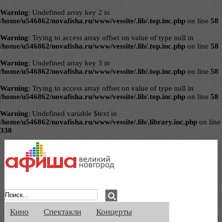
Warning
: Undefined array key 2 in
/home/u546862/novafisha.ru/www/vessite/.lib/.top.inc.php
on line
58
Warning
: Trying to access array offset on value of type null in
/home/u546862/novafisha.ru/www/vessite/.lib/.top.inc.php
on line
58
Warning
: Undefined array key 3 in
/home/u546862/novafisha.ru/www/vessite/.lib/.top.inc.php
on line
58
Warning
: Trying to access array offset on value of type null in
/home/u546862/novafisha.ru/www/vessite/.lib/.top.inc.php
on line
58
Warning
: Undefined variable $text in
/home/u546862/novafisha.ru/www/vessite/.lib/.library.inc.php
on line
330
Афиша Великого Новгорода. Кино, спе
Кино
Спектакли
Концерты