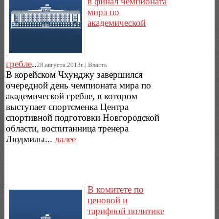
в финал чемпионата
мира по
академической
гребле
..
28.августа.2013г..|.Власть
В корейском Чхунджу завершился
очередной день чемпионата мира по
академической гребле, в котором
выступает спортсменка Центра
спортивной подготовки Новгородской
области, воспитанница тренера
Людмилы...
далее
В комитете по
ценовой и
тарифной политике