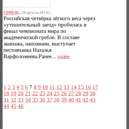
гребле
..
28.августа.2013г..|.
Российская четвёрка лёгкого веса через
«утешительный заезд» пробилась в
финал чемпионата мира по
академической гребле. В составе
экипажа, напомним, выступает
пестовчанка Наталья
Варфоломеева.Ранее...
далее
1
2
3
4
5
6
7
8
9
10
11
12
13
14
15
16
17
18
19
20
21
22
23
24
25
26
27
28
29
30
31
32
33
34
35
36
37
38
39
40
41
42
43
44
45
46