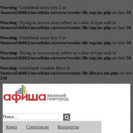
Warning
: Undefined array key 2 in
/home/u546862/novafisha.ru/www/vessite/.lib/.top.inc.php
on line
58
Warning
: Trying to access array offset on value of type null in
/home/u546862/novafisha.ru/www/vessite/.lib/.top.inc.php
on line
58
Warning
: Undefined array key 3 in
/home/u546862/novafisha.ru/www/vessite/.lib/.top.inc.php
on line
58
Warning
: Trying to access array offset on value of type null in
/home/u546862/novafisha.ru/www/vessite/.lib/.top.inc.php
on line
58
Warning
: Undefined variable $text in
/home/u546862/novafisha.ru/www/vessite/.lib/.library.inc.php
on line
330
Афиша Великого Новгорода. Кино, спе
Кино
Спектакли
Концерты