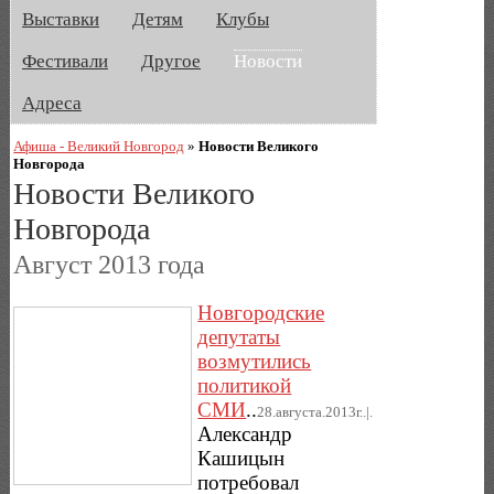
Выставки
Детям
Клубы
Фестивали
Другое
Новости
Адреса
Афиша - Великий Новгород
»
Новости Великого
Новгорода
Новости Великого
Новгорода
Август 2013 года
Новгородские
депутаты
возмутились
политикой
СМИ
..
28.августа.2013г..|.
Александр
Кашицын
потребовал