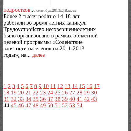
подростков
..
6.сентября.2013г..|.Власть
Более 2 тысяч ребят о 14-18 лет
работали во время летних каникул.
Трудоустройство несовершеннолетних
было организовано в рамках областной
целевой программы «Содействие
занятости населения на 2011-2013
годы», на...
далее
1
2
3
4
5
6
7
8
9
10
11
12
13
14
15
16
17
18
19
20
21
22
23
24
25
26
27
28
29
30
31
32
33
34
35
36
37
38
39
40
41
42
43
44
45
46
47
48
49
50
51
52
53
54