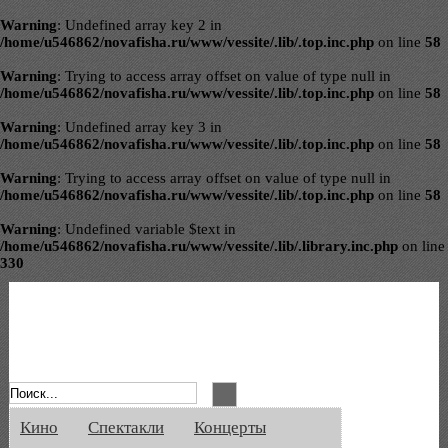
Warning
: Undefined array key 2 in
/home/u546862/novafisha.ru/www/vessite/.lib/.top.inc.php
on line
58
Warning
: Trying to access array offset on value of type null in
/home/u546862/novafisha.ru/www/vessite/.lib/.top.inc.php
on line
58
Warning
: Undefined array key 3 in
/home/u546862/novafisha.ru/www/vessite/.lib/.top.inc.php
on line
58
Warning
: Trying to access array offset on value of type null in
/home/u546862/novafisha.ru/www/vessite/.lib/.top.inc.php
on line
58
Warning
: Undefined variable $text in
/home/u546862/novafisha.ru/www/vessite/.lib/.library.inc.php
on line
330
Афиша Великого Новгорода. Кино, спе
Кино
Спектакли
Концерты