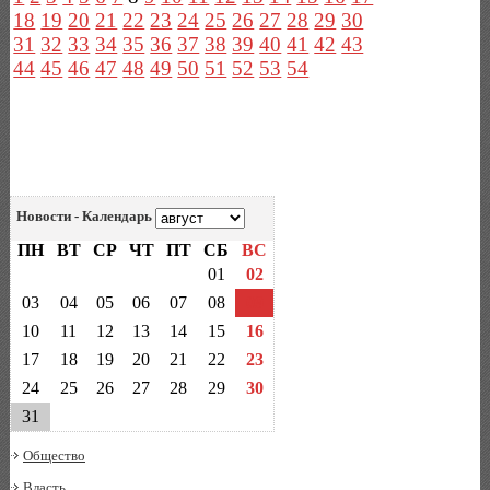
18
19
20
21
22
23
24
25
26
27
28
29
30
31
32
33
34
35
36
37
38
39
40
41
42
43
44
45
46
47
48
49
50
51
52
53
54
Новости - Календарь
ПН
ВТ
СР
ЧТ
ПТ
СБ
ВС
01
02
03
04
05
06
07
08
09
10
11
12
13
14
15
16
17
18
19
20
21
22
23
24
25
26
27
28
29
30
31
Общество
Власть