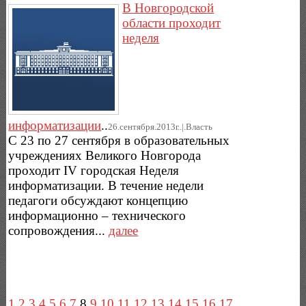
В Новгородской
области проходит
неделя
информатизации
..
26.сентября.2013г..|.Власть
С 23 по 27 сентября в образовательных
учреждениях Великого Новгорода
проходит IV городская Неделя
информатизации. В течение недели
педагоги обсуждают концепцию
информационно – технического
сопровождения...
далее
1
2
3
4
5
6
7
8
9
10
11
12
13
14
15
16
17