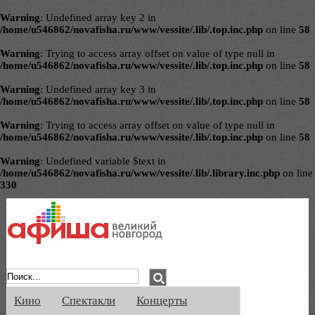
Warning
: Undefined array key 2 in
/home/u546862/novafisha.ru/www/vessite/.lib/.top.inc.php
on line
58
Warning
: Trying to access array offset on value of type null in
/home/u546862/novafisha.ru/www/vessite/.lib/.top.inc.php
on line
58
Warning
: Undefined array key 3 in
/home/u546862/novafisha.ru/www/vessite/.lib/.top.inc.php
on line
58
Warning
: Trying to access array offset on value of type null in
/home/u546862/novafisha.ru/www/vessite/.lib/.top.inc.php
on line
58
Warning
: Undefined variable $text in
/home/u546862/novafisha.ru/www/vessite/.lib/.library.inc.php
on line
330
Афиша Великого Новгорода. Кино, спе
Кино
Спектакли
Концерты