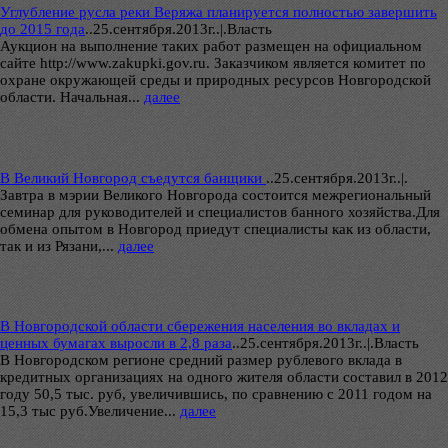
Углубление русла реки Веряжа планируется полностью завершить
до 2015 года
..
25.сентября.2013г..|.Власть
Аукцион на выполнение таких работ размещен на официальном
сайте http://www.zakupki.gov.ru. Заказчиком является комитет по
охране окружающей среды и природных ресурсов Новгородской
области. Начальная...
далее
В Великий Новгород съедутся банщики
..
25.сентября.2013г..|.
Завтра в мэрии Великого Новгорода состоится межрегиональный
семинар для руководителей и специалистов банного хозяйства.Для
обмена опытом в Новгород приедут специалисты как из области,
так и из Рязани,...
далее
В Новгородской области сбережения населения во вкладах и
ценных бумагах выросли в 2,8 раза
..
25.сентября.2013г..|.Власть
В Новгородском регионе средний размер рублевого вклада в
кредитных организациях на одного жителя области составил в 2012
году 50,5 тыс. руб, увеличившись, по сравнению с 2011 годом на
15,3 тыс руб.Увеличение...
далее