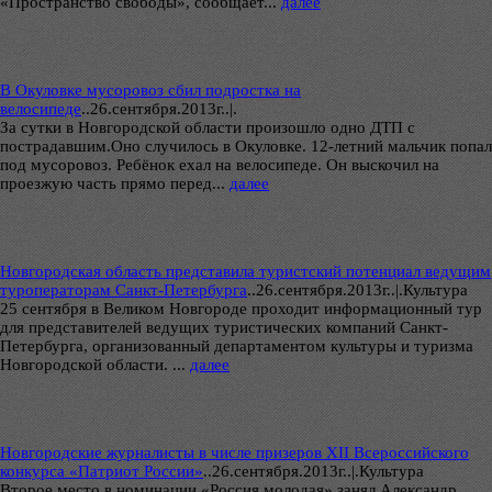
«Пространство свободы», сообщает...
далее
В Окуловке мусоровоз сбил подростка на
велосипеде
..
26.сентября.2013г..|.
За сутки в Новгородской области произошло одно ДТП с
пострадавшим.Оно случилось в Окуловке. 12-летний мальчик попал
под мусоровоз. Ребёнок ехал на велосипеде. Он выскочил на
проезжую часть прямо перед...
далее
Новгородская область представила туристский потенциал ведущим
туроператорам Санкт-Петербурга
..
26.сентября.2013г..|.Культура
25 сентября в Великом Новгороде проходит информационный тур
для представителей ведущих туристических компаний Санкт-
Петербурга, организованный департаментом культуры и туризма
Новгородской области. ...
далее
Новгородские журналисты в числе призеров XII Всероссийского
конкурса «Патриот России»
..
26.сентября.2013г..|.Культура
Второе место в номинации «Россия молодая» занял Александр