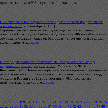
проблемы с домом №3 по улице наб. реки...
далее
Похититель велосипедов в Новгородской области представлялся
почтальоном
..
25.сентября.2013г..|.
Серийных похитителей велосипедов задержали сотрудники
полиции в Новгородской области.Один из них, 48-летний мужчина,
орудовал в Сольцах. Ранее он был судим, в том числе, и за кражи
велосипедов. А в...
далее
Новгородская область по итогам 2012 года оказалась среди
лидеров по производству моркови
..
25.сентября.2013г..|.
Компания ЗАО «Новый век агротехнологий» провела исследование
рынка моркови в РФ.По данным исследования, посевные площади
моркови в России в 2013 году составили 70,1 тыс. га, что
приблизительно на уровне...
далее
1
2
3
4
5
6
7
8
9
10
11
12
13
14
15
16
17
18
19
20
21
22
23
24
25
26
27
28
29
30
31
32
33
34
35
36
37
38
39
40
41
42
43
44
45
46
47
48