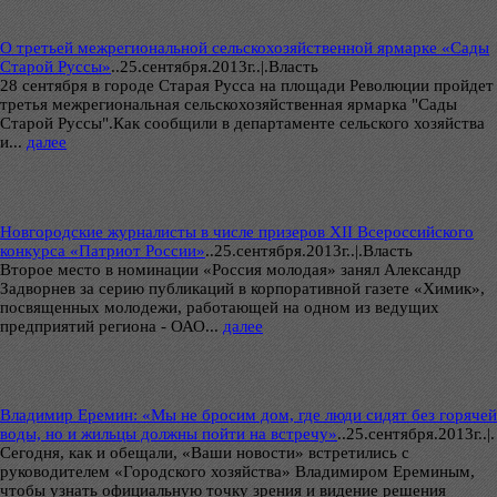
О третьей межрегиональной сельскохозяйственной ярмарке «Сады
Старой Руссы»
..
25.сентября.2013г..|.Власть
28 сентября в городе Старая Русса на площади Революции пройдет
третья межрегиональная сельскохозяйственная ярмарка "Сады
Старой Руссы".Как сообщили в департаменте сельского хозяйства
и...
далее
Новгородские журналисты в числе призеров XII Всероссийского
конкурса «Патриот России»
..
25.сентября.2013г..|.Власть
Второе место в номинации «Россия молодая» занял Александр
Задворнев за серию публикаций в корпоративной газете «Химик»,
посвященных молодежи, работающей на одном из ведущих
предприятий региона - ОАО...
далее
Владимир Еремин: «Мы не бросим дом, где люди сидят без горячей
воды, но и жильцы должны пойти на встречу»
..
25.сентября.2013г..|.
Сегодня, как и обещали, «Ваши новости» встретились с
руководителем «Городского хозяйства» Владимиром Ереминым,
чтобы узнать официальную точку зрения и видение решения