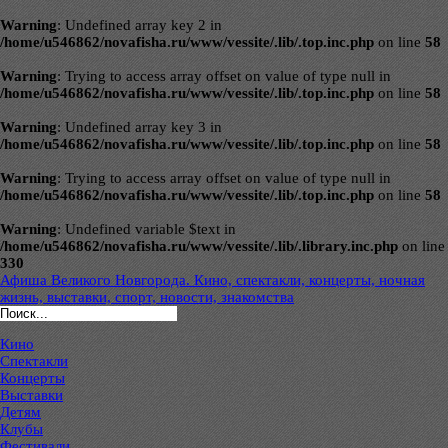
Warning
: Undefined array key 2 in
/home/u546862/novafisha.ru/www/vessite/.lib/.top.inc.php
on line
58
Warning
: Trying to access array offset on value of type null in
/home/u546862/novafisha.ru/www/vessite/.lib/.top.inc.php
on line
58
Warning
: Undefined array key 3 in
/home/u546862/novafisha.ru/www/vessite/.lib/.top.inc.php
on line
58
Warning
: Trying to access array offset on value of type null in
/home/u546862/novafisha.ru/www/vessite/.lib/.top.inc.php
on line
58
Warning
: Undefined variable $text in
/home/u546862/novafisha.ru/www/vessite/.lib/.library.inc.php
on line
330
Афиша Великого Новгорода. Кино, спектакли, концерты, ночная
жизнь, выставки, спорт, новости, знакомства
Кино
Спектакли
Концерты
Выставки
Детям
Клубы
Фестивали