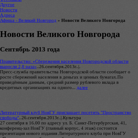
Другое
Новости
Адреса
Афиша - Великий Новгород
»
Новости Великого Новгорода
Новости Великого Новгорода
Сентябрь 2013 года
Правительство: «Сбережения населения Новгородской области
выросли 2,8 раза»
..
26.сентября.2013г..|.
Пресс-служба правительства Новгородской области сообщает о
росте сбережений населения в деньгах и ценных бумагах.По
приведённым данным, средний размер рублевого вклада в
кредитных организациях на одного...
далее
Литературный клуб НовГУ приглашает посетить "Пространство
свободы"
..
26.сентября.2013г..|.Культура
27 сентября в 16.00 по адресу ул. Б. Санкт-Петербургская, 41,
конференц-зал НовГУ (главный корпус, 4 этаж) состоится
презентация нового издания Литературного клуба при НовГУ