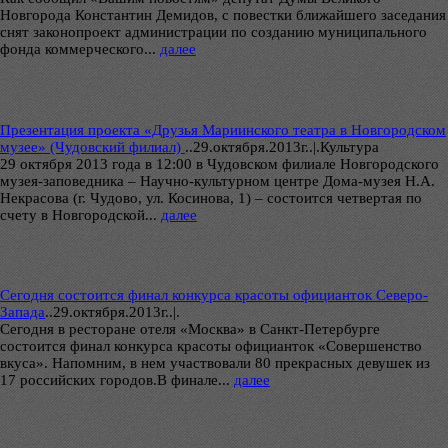
Новгорода Константин Демидов, с повестки ближайшего заседания
снят законопроект администрации по созданию муниципального
фонда коммерческого...
далее
Презентация проекта «Друзья Мариинского театра в Новгородском
музее» (Чудовский филиал)
..
29.октября.2013г..|.Культура
29 октября 2013 года в 12:00 в Чудовском филиале Новгородского
музея-заповедника – Научно-культурном центре Дома-музея Н.А.
Некрасова (г. Чудово, ул. Косинова, 1) – состоится четвертая по
счету в Новгородской...
далее
Сегодня состоится финал конкурса красоты официанток Северо-
Запада
..
29.октября.2013г..|.
Сегодня в ресторане отеля «Москва» в Санкт-Петербурге
состоится финал конкурса красоты официанток «Совершенство
вкуса». Напомним, в нем участвовали 80 прекрасных девушек из
17 российских городов.В финале...
далее