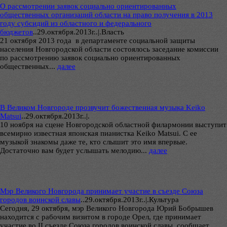
О рассмотрении заявок социально ориентированных
общественных организаций области на право получения в 2013
году субсидий из областного и федерального
бюджетов
..
29.октября.2013г..|.Власть
21 октября 2013 года в департаменте социальной защиты
населения Новгородской области состоялось заседание комиссии
по рассмотрению заявок социально ориентированных
общественных...
далее
В Великом Новгороде прозвучит божественная музыка Keiko
Matsui
..
29.октября.2013г..|.
10 ноября на сцене Новгородской областной филармонии выступит
всемирно известная японская пианистка Keiko Matsui. С ее
музыкой знакомы даже те, кто слышит это имя впервые.
Достаточно вам будет услышать мелодию...
далее
Мэр Великого Новгорода принимает участие в съезде Союза
городов воинской славы
..
29.октября.2013г..|.Культура
Сегодня, 29 октября, мэр Великого Новгорода Юрий Бобрышев
находится с рабочим визитом в городе Орел, где принимает
участие во II съезде Союза городов воинской славы, сообщает