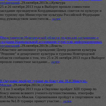
организаций
..
29.октября.2013г..|.Культура
25 и 26 октября 2013 года в Выборге прошло совместное
заседание президиумов Координационных советов по культуре и
по туризму при Министерстве культуры Российской Федерации
под руководством заместителя...
далее
Представители Новгородской области подписали соглашение о
создании Национальной ассоциации туристско-информационных
организаций
..
29.октября.2013г..|.Власть
Областное автономное учреждение Центр развития культуры
"Решение" и департамент культуры и туризма Новгородской
области сообщили о том, что 25 и 26 октября 2013 года в Выборге
прошло совместное заседание...
далее
В Окуловке пройдет турнир по боксу им. Н.Н.Миклухо-
Маклая
..
29.октября.2013г..|.Спорт
С 1 по 3 ноября 2013 года в Окуловке пройдет XIII турнир по
боксу имени великого ученого-путешественника, этнографа
Н.Н.Миклухо-Маклая. Соревнования пройдут в спортивном зале
школы №1.В турнире примут участие...
далее