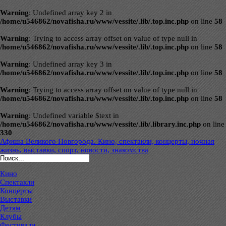
Warning
: Undefined array key 2 in
/home/u546862/novafisha.ru/www/vessite/.lib/.top.inc.php
on line
58
Warning
: Trying to access array offset on value of type null in
/home/u546862/novafisha.ru/www/vessite/.lib/.top.inc.php
on line
58
Warning
: Undefined array key 3 in
/home/u546862/novafisha.ru/www/vessite/.lib/.top.inc.php
on line
58
Warning
: Trying to access array offset on value of type null in
/home/u546862/novafisha.ru/www/vessite/.lib/.top.inc.php
on line
58
Warning
: Undefined variable $text in
/home/u546862/novafisha.ru/www/vessite/.lib/.library.inc.php
on line
330
Афиша Великого Новгорода. Кино, спектакли, концерты, ночная
жизнь, выставки, спорт, новости, знакомства
Кино
Спектакли
Концерты
Выставки
Детям
Клубы
Фестивали