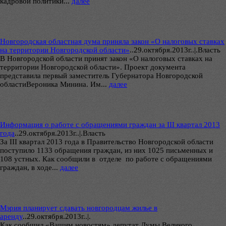
кадровой политики...
далее
Новгородская областная дума приняла закон «О налоговых ставках
на территории Новгородской области»
..
29.октября.2013г..|.Власть
В Новгородской области принят закон «О налоговых ставках на
территории Новгородской области». Проект документа
представила первый заместитель Губернатора Новгородской
областиВероника Минина. Им...
далее
Информация о работе с обращениями граждан за III квартал 2013
года
..
29.октября.2013г..|.Власть
За III квартал 2013 года в Правительство Новгородской области
поступило 1133 обращения граждан, из них 1025 письменных и
108 устных. Как сообщили в отделе по работе с обращениями
граждан, в ходе...
далее
Мэрия планирует сдавать новгородцам жилье в
аренду
..
29.октября.2013г..|.
Как сообщил «Вашим новостям» депутат Думы Великого