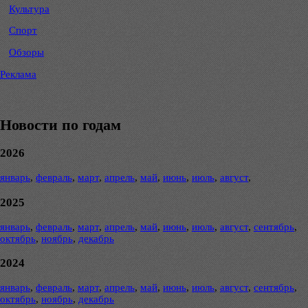
Культура
Спорт
Обзоры
Реклама
Новости по годам
2026
январь
,
февраль
,
март
,
апрель
,
май
,
июнь
,
июль
,
август
,
2025
январь
,
февраль
,
март
,
апрель
,
май
,
июнь
,
июль
,
август
,
сентябрь
,
октябрь
,
ноябрь
,
декабрь
2024
январь
,
февраль
,
март
,
апрель
,
май
,
июнь
,
июль
,
август
,
сентябрь
,
октябрь
,
ноябрь
,
декабрь