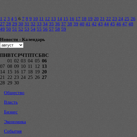
1
2
3
4
5
6
7
8
9
10
11
12
13
14
15
16
17
18
19
20
21
22
23
24
25
26
27
28
29
30
31
32
33
34
35
36
37
38
39
40
41
42
43
44
45
46
47
48
49
50
51
52
53
54
55
56
57
58
59
Новости - Календарь
ПН
ВТ
СР
ЧТ
ПТ
СБ
ВС
01
02
03
04
05
06
07
08
09
10
11
12
13
14
15
16
17
18
19
20
21
22
23
24
25
26
27
28
29
30
Общество
Власть
Бизнес
Экономика
События