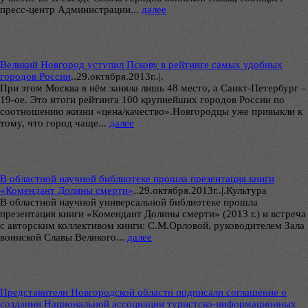
пресс-центр Администрации...
далее
Великий Новгород уступил Пскову в рейтинге самых удобных
городов России
..
29.октября.2013г..|.
При этом Москва в нём заняла лишь 48 место, а Санкт-Петербург –
19-ое. Это итоги рейтинга 100 крупнейших городов России по
соотношению жизни «цена/качество».Новгородцы уже привыкли к
тому, что город чаще...
далее
В областной научной библиотеке прошла презентация книги
«Комендант Долины смерти»
..
29.октября.2013г..|.Культура
В областной научной универсальной библиотеке прошла
презентация книги «Комендант Долины смерти» (2013 г.) и встреча
с авторским коллективом книги: С.М.Орловой, руководителем Зала
воинской Славы Великого...
далее
Представители Новгородской области подписали соглашение о
создании Национальной ассоциации туристско-информационных