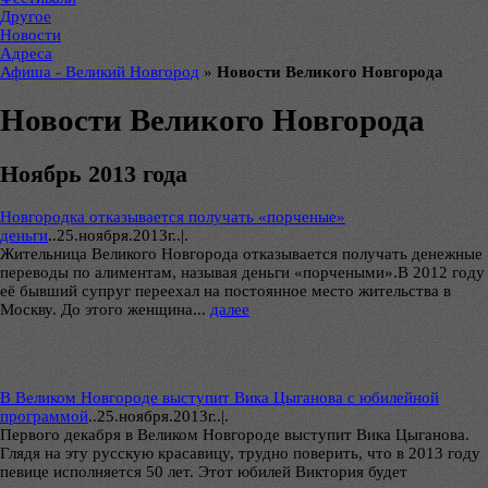
Другое
Новости
Адреса
Афиша - Великий Новгород
»
Новости Великого Новгорода
Новости Великого Новгорода
Ноябрь 2013 года
Новгородка отказывается получать «порченые»
деньги
..
25.ноября.2013г..|.
Жительница Великого Новгорода отказывается получать денежные
переводы по алиментам, называя деньги «порчеными».В 2012 году
её бывший супруг переехал на постоянное место жительства в
Москву. До этого женщина...
далее
В Великом Новгороде выступит Вика Цыганова с юбилейной
программой
..
25.ноября.2013г..|.
Первого декабря в Великом Новгороде выступит Вика Цыганова.
Глядя на эту русскую красавицу, трудно поверить, что в 2013 году
певице исполняется 50 лет. Этот юбилей Виктория будет