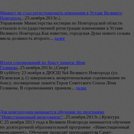
Минюст не стал регистрировать изменения в Уставе Великого
Новгорода
..
25.ноября.2013г..|.
Управление Министерства юстиции по Новгородской области
отказало в государственной регистрации изменениям в Уставе
Великого Новгорода.Как известно, городская Дума нового созыва
ввела должность второго...
далее
Итоги соревнований по боксу памяти Лёни
Голикова
..
25.ноября.2013г..|.Спорт
В субботу 23 ноября в ДЮСШ №4 Великого Новгорода (ул.
Псковская д.1) завершились межрегиональные соревнования по
боксу, посвященные памяти Героя Советского Союза Лёни
Голикова. В соревнованиях приняли...
далее
Для новгородцев начинается обучение по программе
"Инвестиционный менеджмент"
..
25.ноября.2013г..|.Культура
С 25 ноября 2013 года в Великом Новгороде начинается обучение
по долгосрочной образовательной программе «Инвестиционный
менеджмент». Обучение проводят преподаватели Санкт-