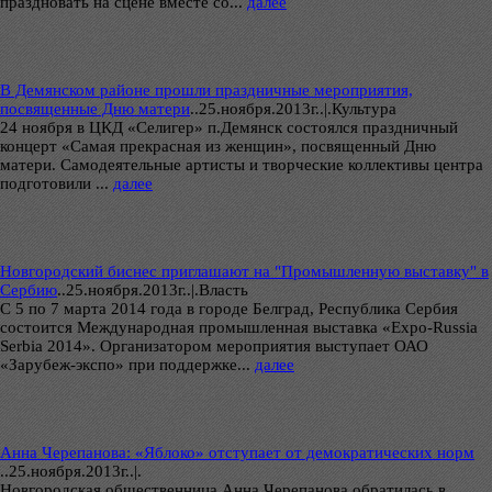
праздновать на сцене вместе со...
далее
В Демянском районе прошли праздничные мероприятия,
посвященные Дню матери
..
25.ноября.2013г..|.Культура
24 ноября в ЦКД «Селигер» п.Демянск состоялся праздничный
концерт «Самая прекрасная из женщин», посвященный Дню
матери. Самодеятельные артисты и творческие коллективы центра
подготовили ...
далее
Новгородский биснес приглашают на "Промышленную выставку" в
Сербию
..
25.ноября.2013г..|.Власть
С 5 по 7 марта 2014 года в городе Белград, Республика Сербия
состоится Международная промышленная выставка «Expo-Russia
Serbia 2014». Организатором мероприятия выступает ОАО
«Зарубеж-экспо» при поддержке...
далее
Анна Черепанова: «Яблоко» отступает от демократических норм
..
25.ноября.2013г..|.
Новгородская общественница Анна Черепанова обратилась в