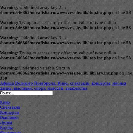
Warning
: Undefined array key 2 in
/home/u546862/novafisha.ru/www/vessite/.lib/.top.inc.php
on line
58
Warning
: Trying to access array offset on value of type null in
/home/u546862/novafisha.ru/www/vessite/.lib/.top.inc.php
on line
58
Warning
: Undefined array key 3 in
/home/u546862/novafisha.ru/www/vessite/.lib/.top.inc.php
on line
58
Warning
: Trying to access array offset on value of type null in
/home/u546862/novafisha.ru/www/vessite/.lib/.top.inc.php
on line
58
Warning
: Undefined variable $text in
/home/u546862/novafisha.ru/www/vessite/.lib/.library.inc.php
on line
330
Афиша Великого Новгорода. Кино, спектакли, концерты, ночная
жизнь, выставки, спорт, новости, знакомства
Кино
Спектакли
Концерты
Выставки
Детям
Клубы
Фестивали