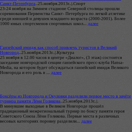
Санкт-Петербурга
..
25.ноября.2013г..|.Спорт
23-24 ноября на Зимнем стадионе Северной столицы прошли
соревнования Первенства Санкт- Петербурга по легкой атлетике
среди юношей и девушек младшего возраста (2000-2001). Более
1000 юных спортсменов спортивных школ...
далее
Ганзейский имидж как способ привлечь туристов в Великий
Новгород
..
25.ноября.2013г..|.Культура
25 ноября в 12.00 часов в центре «Диалог», (3 этаж) состоится
заседание новгородской секции ганзейского пресс-клуба Hansa-
Media, на котором будет обсуждаться ганзейский имидж Великого
Новгорода и его роль в ...
далее
Боксёры из Новгорода и Окуловки разделили первое место в зачёте
турнира памяти Лёни Голикова
..
25.ноября.2013г..|.
В минувшие выходные в Великом Новгороде прошёл
традиционный межрегиональный турнир по боксу памяти героя
Советского Союза Лёни Голикова. Первые места в различных
весовых категориях поровну разделили...
далее