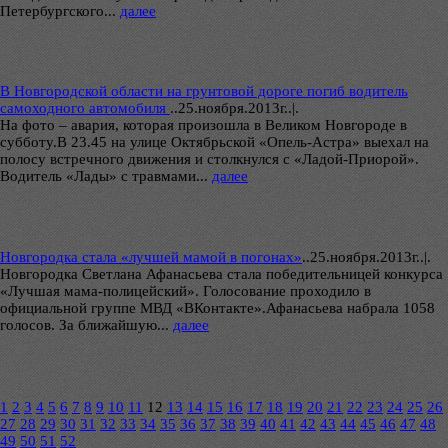
Петербургского...
далее
В Новгородской области на грунтовой дороге погиб водитель
самоходного автомобиля
..
25.ноября.2013г..|.
На фото – авария, которая произошла в Великом Новгороде в
субботу.В 23.45 на улице Октябрьской «Опель-Астра» выехал на
полосу встречного движения и столкнулся с «Ладой-Приорой».
Водитель «Лады» с травмами...
далее
Новгородка стала «лучшей мамой в погонах»
..
25.ноября.2013г..|.
Новгородка Светлана Афанасьева стала победительницей конкурса
«Лучшая мама-полицейский». Голосование проходило в
официальной группе МВД «ВКонтакте».Афанасьева набрала 1058
голосов. За ближайшую...
далее
1
2
3
4
5
6
7
8
9
10
11
12
13
14
15
16
17
18
19
20
21
22
23
24
25
26
27
28
29
30
31
32
33
34
35
36
37
38
39
40
41
42
43
44
45
46
47
48
49
50
51
52