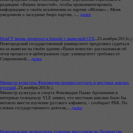
редакцию «Ваших новостей», чтобы прокомментировать
информацию о своём исключении из партии «Яблоко».- Меня
уведомили о заседание бюро партии, -...
далее
НовГУ вновь проиграл в борьбе с вывеской СГА
..
25.ноября.2013г..|.
Новгородский государственный университет продолжил судиться
из-за вывески на своём здании.«Ваши новости» рассказывали об
этом процессе в арбитражном суде: университет требовал от
Современной...
далее
Министр культуры Финляндии призвал изучать в местных школах
русский
..
25.ноября.2013г..|.
Министр культуры и спорта Финляндии Пааво Архинмяки в
интервью телеканалу YLE заявил, что местным школам было бы
неплохо ввести изучение русского алфавита, - сообщает РБК. По
словам государственного деятеля,...
далее
Новгородские легкоатлеты успешно выступили на Первенстве