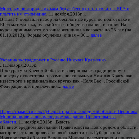
Молодых новгородских мам будут бесплатно готовить к ЕГЭ и
платить им стипендию
..
11.ноября.2013г..|.
В НовГУ объявили набор на бесплатные курсы по подготовке к
ЕГЭ: математика, русский язык, обществознание, история.На
курсы принимаются молодые женщины в возрасте до 23 лет (на
01.10.2013). Формы обучения: очная – 36...
далее
Украина экстрадирует в Россию Николая Кравченко
..
11.ноября.2013г..|.
Прокуратура Киевской области завершила экстрадиционную
проверку относительно возможности выдачи Николая Кравченко,
известного в криминальных кругах как «Коля Бес», Российской
Федерации для привлечения...
далее
Первый заместитель Губернатора Новгородской области Вероника
Минина провела внеочередное заседание Правительства
области
..
11.ноября.2013г..|.Власть
На внеочередном заседании Правительства Новгородской области,
которое сегодня провела первый заместитель Губернатора
Новгородской области Вероника Минина, рассмотрено и принято