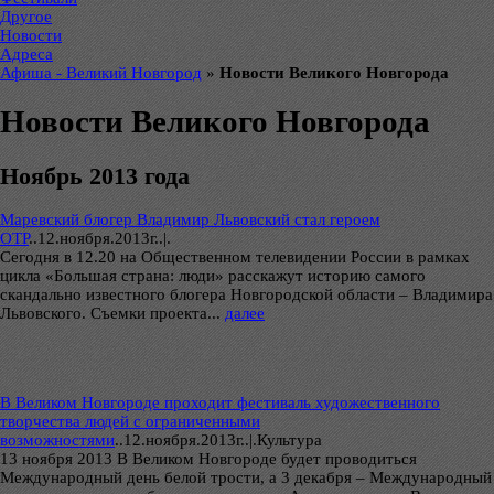
Другое
Новости
Адреса
Афиша - Великий Новгород
»
Новости Великого Новгорода
Новости Великого Новгорода
Ноябрь 2013 года
Маревский блогер Владимир Львовский стал героем
ОТР
..
12.ноября.2013г..|.
Сегодня в 12.20 на Общественном телевидении России в рамках
цикла «Большая страна: люди» расскажут историю самого
скандально известного блогера Новгородской области – Владимира
Львовского. Съемки проекта...
далее
В Великом Новгороде проходит фестиваль художественного
творчества людей с ограниченными
возможностями
..
12.ноября.2013г..|.Культура
13 ноября 2013 В Великом Новгороде будет проводиться
Международный день белой трости, а 3 декабря – Международный