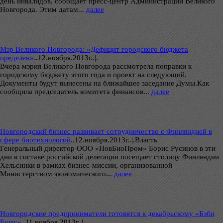
день инвалидов, сообщает пресс-центр Администрации Великого
Новгорода. Этим датам...
далее
Мэр Великого Новгорода: «Дефицит городского бюджета
пределен»
..
12.ноября.2013г..|.
Вчера мэрия Великого Новгорода рассмотрела поправки к
городскому бюджету этого года и проект на следующий.
Документы будут вынесены на ближайшее заседание Думы.Как
сообщила председатель комитета финансов...
далее
Новгородский бизнес развивает сотрудничество с Финляндией в
сфере биотехнологий
..
12.ноября.2013г..|.Власть
Генеральный директор ООО «НовБиоПром» Борис Русинов в эти
дни в составе российской делегации посещает столицу Финляндии
Хельсинки в рамках бизнес-миссии, организованной
Министерством экономического...
далее
Новгородские предприниматели готовятся к декабрьскому «Бэби
Буму»
..
11.ноября.2013г..|.