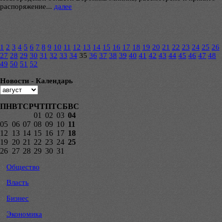
распоряжение...
далее
1
2
3
4
5
6
7
8
9
10
11
12
13
14
15
16
17
18
19
20
21
22
23
24
25
26
27
28
29
30
31
32
33
34
35
36
37
38
39
40
41
42
43
44
45
46
47
48
49
50
51
52
Новости - Календарь
ПН
ВТ
СР
ЧТ
ПТ
СБ
ВС
01
02
03
04
05
06
07
08
09
10
11
12
13
14
15
16
17
18
19
20
21
22
23
24
25
26
27
28
29
30
31
Общество
Власть
Бизнес
Экономика