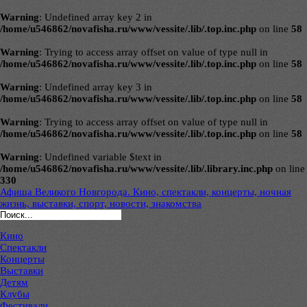
Warning
: Undefined array key 2 in
/home/u546862/novafisha.ru/www/vessite/.lib/.top.inc.php
on line
58
Warning
: Trying to access array offset on value of type null in
/home/u546862/novafisha.ru/www/vessite/.lib/.top.inc.php
on line
58
Warning
: Undefined array key 3 in
/home/u546862/novafisha.ru/www/vessite/.lib/.top.inc.php
on line
58
Warning
: Trying to access array offset on value of type null in
/home/u546862/novafisha.ru/www/vessite/.lib/.top.inc.php
on line
58
Warning
: Undefined variable $text in
/home/u546862/novafisha.ru/www/vessite/.lib/.library.inc.php
on line
330
Афиша Великого Новгорода. Кино, спектакли, концерты, ночная
жизнь, выставки, спорт, новости, знакомства
Кино
Спектакли
Концерты
Выставки
Детям
Клубы
Фестивали