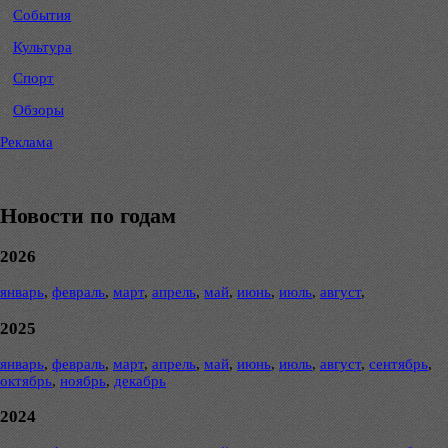
События
Культура
Спорт
Обзоры
Реклама
Новости по годам
2026
январь
,
февраль
,
март
,
апрель
,
май
,
июнь
,
июль
,
август
,
2025
январь
,
февраль
,
март
,
апрель
,
май
,
июнь
,
июль
,
август
,
сентябрь
,
октябрь
,
ноябрь
,
декабрь
2024