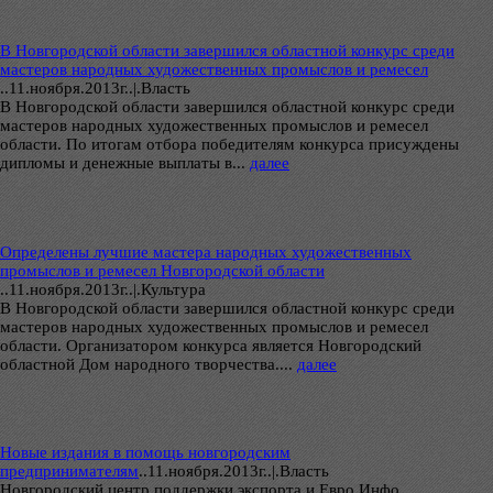
В Новгородской области завершился областной конкурс среди
мастеров народных художественных промыслов и ремесел
..
11.ноября.2013г..|.Власть
В Новгородской области завершился областной конкурс среди
мастеров народных художественных промыслов и ремесел
области. По итогам отбора победителям конкурса присуждены
дипломы и денежные выплаты в...
далее
Определены лучшие мастера народных художественных
промыслов и ремесел Новгородской области
..
11.ноября.2013г..|.Культура
В Новгородской области завершился областной конкурс среди
мастеров народных художественных промыслов и ремесел
области. Организатором конкурса является Новгородский
областной Дом народного творчества....
далее
Новые издания в помощь новгородским
предпринимателям
..
11.ноября.2013г..|.Власть
Новгородский центр поддержки экспорта и Евро Инфо