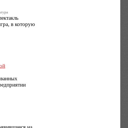
ьтура
пектакль
гра, в которую
ой
званных
предприятии
оявившиеся на