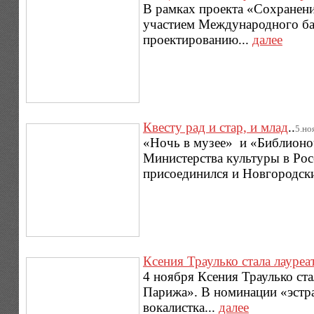
В рамках проекта «Сохранени
участием Международного бан
проектированию...
далее
Квесту рад и стар, и млад
..
5.ноя
«Ночь в музее» и «Библионоч
Министерства культуры в Рос
присоединился и Новгородски
Ксения Траулько стала лауре
4 ноября Ксения Траулько ст
Парижа». В номинации «эстра
вокалистка...
далее