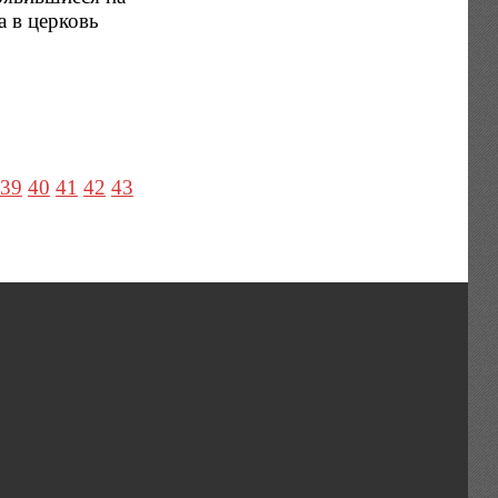
а в церковь
39
40
41
42
43