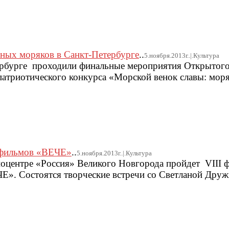
ных моряков в Санкт-Петербурге
..
5.ноября.2013г..|.Культура
тербурге проходили финальные мероприятия Открытог
атриотического конкурса «Морской венок славы: моря
х фильмов «ВЕЧЕ»
..
5.ноября.2013г..|.Культура
иноцентре «Россия» Великого Новгорода пройдет VIII 
». Состоятся творческие встречи со Светланой Друж