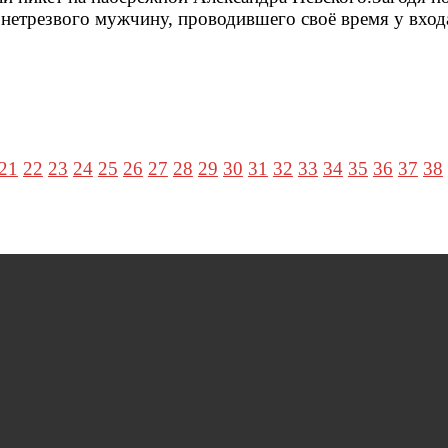
 нетрезвого мужчину, проводившего своё время у вход
21
22
23
24
25
26
27
28
29
30
31
32
33
34
35
36
37
38