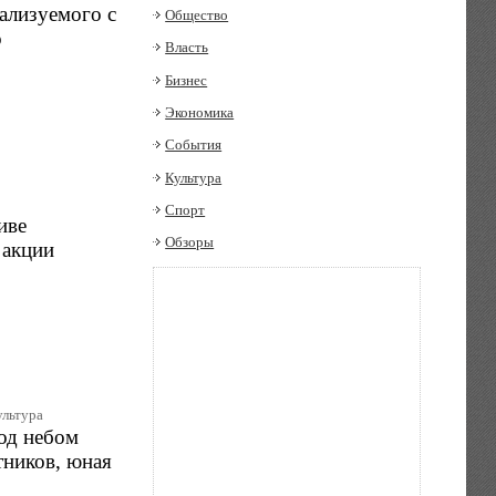
ализуемого с
Общество
о
Власть
Бизнес
Экономика
События
Культура
Спорт
иве
Обзоры
 акции
ультура
од небом
тников, юная