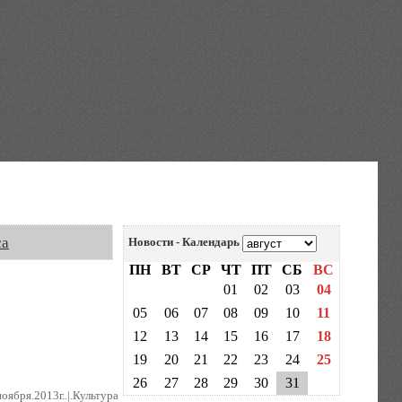
са
Новости - Календарь
ПН
ВТ
СР
ЧТ
ПТ
СБ
ВС
01
02
03
04
05
06
07
08
09
10
11
12
13
14
15
16
17
18
19
20
21
22
23
24
25
26
27
28
29
30
31
ноября.2013г..|.Культура