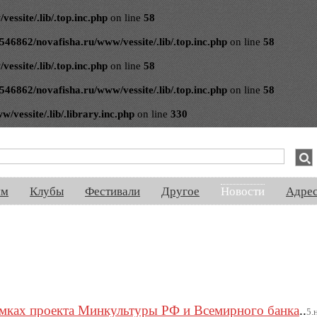
ssite/.lib/.top.inc.php
on line
58
546862/novafisha.ru/www/vessite/.lib/.top.inc.php
on line
58
ssite/.lib/.top.inc.php
on line
58
546862/novafisha.ru/www/vessite/.lib/.top.inc.php
on line
58
vessite/.lib/.library.inc.php
on line
330
спектакли, концерты, ночная жизнь, выставки, спорт, новости, знакомства
ям
Клубы
Фестивали
Другое
Новости
Адре
мках проекта Минкультуры РФ и Всемирного банка
..
5.