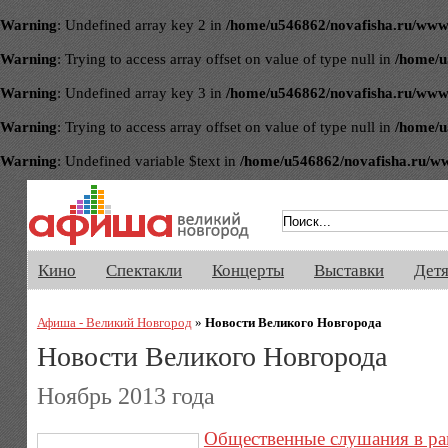
Warning
: Undefined array key 2 in
/home/u546862/novafisha.ru/www/ve
Warning
: Trying to access array offset on value of type null in
/home/u
Warning
: Undefined array key 3 in
/home/u546862/novafisha.ru/www/ve
Warning
: Trying to access array offset on value of type null in
/home/u
Warning
: Undefined variable $text in
/home/u546862/novafisha.ru/www/
Афиша Великого Новгорода. Кино, 
Кино
Спектакли
Концерты
Выставки
Дет
Афиша - Великий Новгород
»
Новости Великого Новгорода
Новости Великого Новгорода
Ноябрь 2013 года
Общественные слушания в ра