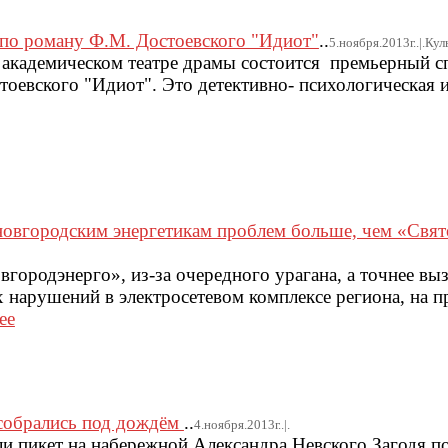
 по роману Ф.М. Достоевского "Идиот"
..
5.ноября.2013г..|.Кул
м академическом театре драмы состоится премьерный с
тоевского "Идиот". Это детективно- психологическая и
новгородским энергетикам проблем больше, чем «Свят
городэнерго», из-за очередного урагана, а точнее вы
 нарушений в электросетевом комплексе региона, на 
ее
собрались под дождём
..
4.ноября.2013г..|.
и пикет на набережной Александра Невского.Загодя п