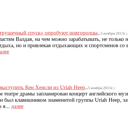
атрушечный спуск» опробуют новгородцы
..
5.ноября.2013г..|.
астям Валдая, на чем можно зарабатывать, не только н
тдыха, но и привлекая отдыхающих и спортсменов со в
алее
ыступить Кен Хенсли из Uriah Heep
..
5.ноября.2013г..|.
м театре драмы запланирован концерт английского муз
н был клавишником знаменитой группы Uriah Heep, за
 я...
далее