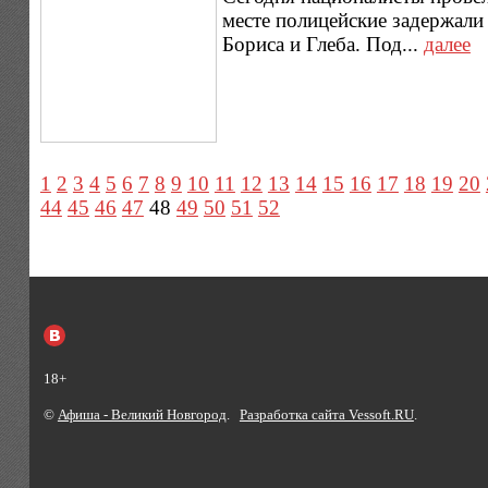
месте полицейские задержали
Бориса и Глеба. Под...
далее
1
2
3
4
5
6
7
8
9
10
11
12
13
14
15
16
17
18
19
20
44
45
46
47
48
49
50
51
52
18+
©
Афиша - Великий Новгород
.
Разработка сайта Vessoft.RU
.