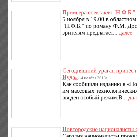
Премьера спектакля "Н.Ф.Б."
5 ноября в 19.00 в областно
"Н.Ф.Б." по роману Ф.М. Дос
зрителям предлагает...
далее
Сегодняшний ураган принёс 
Иуда»
..
4.ноября.2013г..|.
Как сообщили изданию в «Нов
им массовых технологических
введён особый режим.В...
дал
Новгородские националисты 
Сегодня националисты провел