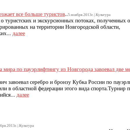
зжает все больше туристов
..
5.ноября.2013г..|.Культура
 о туристских и экскурсионных потоках, полученных 
трированных на территории Новгородской области,
их...
далее
 мира по пауэрлифтингу из Новгорода завоевал две м
ч завоевал серебро и бронзу Кубка России по пауэрл
и в областной федерации этого вида спорта.Турнир 
ийся...
далее
бря.2013г..|.Культура