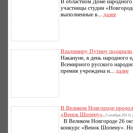
В областном Доме народного 
участницы студии «Новгородс
выполненные в...
далее
Владимиру Путину подарили м
Накануне, в день народного е
Всемирного русского народно
премия учреждена и...
далее
В Великом Новгороде продол
«Венок Шопену»
..
5.ноября.2013г..
В Великом Новгороде 26 окт
конкурс «Венок Шопену». Но