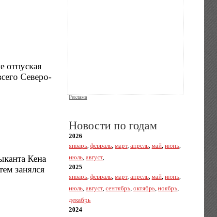
е отпуская
сего Северо-
Реклама
Новости по годам
2026
январь
,
февраль
,
март
,
апрель
,
май
,
июнь
,
ыканта Кена
июль
,
август
,
2025
тем занялся
январь
,
февраль
,
март
,
апрель
,
май
,
июнь
,
июль
,
август
,
сентябрь
,
октябрь
,
ноябрь
,
декабрь
2024