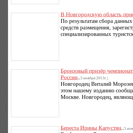
В Новгородскую область прие
По результатам сбора данных
средств размещения, зарегис
специализированных туристск
Бронзовый призёр чемпионата
России
..
5.ноября.2013г..|.
Новгородец Виталий Морозеви
этом нашему изданию сообщил
Москве. Новгородец, являющ
Береста Ирины Капустян
..
5.ноя