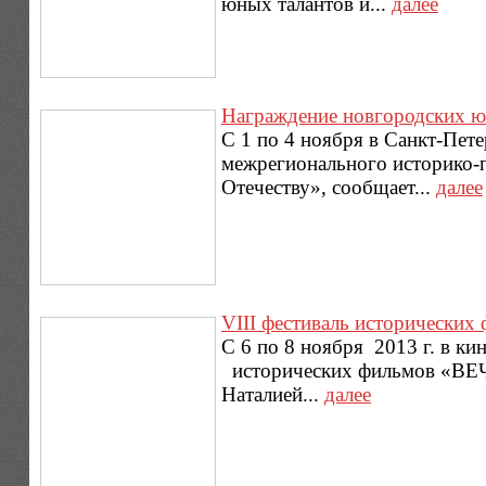
юных талантов и...
далее
Награждение новгородских ю
С 1 по 4 ноября в Санкт-Пе
межрегионального историко-п
Отечеству», сообщает...
далее
VIII фестиваль исторически
С 6 по 8 ноября 2013 г. в к
исторических фильмов «ВЕЧЕ
Наталией...
далее