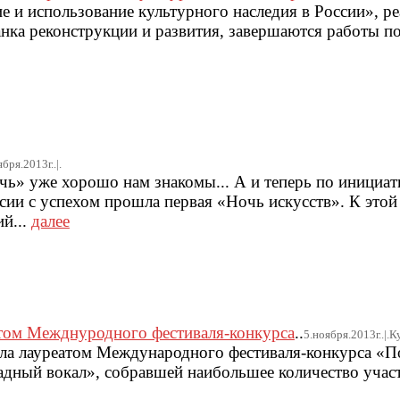
е и использование культурного наследия в России», ре
ка реконструкции и развития, завершаются работы п
бря.2013г..|.
ь» уже хорошо нам знакомы... А и теперь по инициат
сии с успехом прошла первая «Ночь искусств». К этой
й...
далее
атом Межднуродного фестиваля-конкурса
..
5.ноября.2013г..|.К
ала лауреатом Международного фестиваля-конкурса «П
дный вокал», собравшей наибольшее количество учас