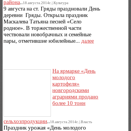
района
..
18.августа.2014г..|.Культура
9 августа на ст. Гряды праздновали День
деревни Гряды. Открыла праздник
Маскалева Татьяна песней «Село
родное». В торжественной части
чествовали новобрачных и семейные
пары, отметившие юбилейные...
далее
На ярмарке «День
молодого
картофеля»
новгородскими
аграриями продано
более 10 тонн
сельхозпродукции
..
18.августа.2014г..|.Власть
Праздник урожая «День молодого