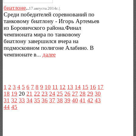
биатлоне
..
17.августа.2014г..|.
Среди победителей соревнований по
танковому биатлону - Игорь Артемьев
из Боровичского района.Финал
чемпионата мира по танковому
биатлону завершился вчера на
подмосковном полигоне Алабино. В
чемпионате в...
далее
1
2
3
4
5
6
7
8
9
10
11
12
13
14
15
16
17
18
19
20
21
22
23
24
25
26
27
28
29
30
31
32
33
34
35
36
37
38
39
40
41
42
43
44
45