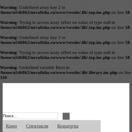
Warning
: Undefined array key 2 in
/home/u546862/novafisha.ru/www/vessite/.lib/.top.inc.php
on line
58
Warning
: Trying to access array offset on value of type null in
/home/u546862/novafisha.ru/www/vessite/.lib/.top.inc.php
on line
58
Warning
: Undefined array key 3 in
/home/u546862/novafisha.ru/www/vessite/.lib/.top.inc.php
on line
58
Warning
: Trying to access array offset on value of type null in
/home/u546862/novafisha.ru/www/vessite/.lib/.top.inc.php
on line
58
Warning
: Undefined variable $text in
/home/u546862/novafisha.ru/www/vessite/.lib/.library.inc.php
on line
330
Афиша Великого Новгорода. Кино, спе
Кино
Спектакли
Концерты