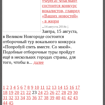
«Фрегат Флагман»
состоится конкурс
вокалистов, главред
«Ваших новостей»
- в жюри
..
14.августа.2014г..|.
Завтра, 15 августа,
в Великом Новгороде состоится
отборочный тур вокального конкурса
«Попробуй спеть вместе. Со мной».
Подобные отборочные туры пройдут
ещё в нескольких городах страны, для
того, чтобы в...
далее
1
2
3
4
5
6
7
8
9
10
11
12
13
14
15
16
17
18
19
20
21
22
23
24
25
26
27
28
29
30
31
32
33
34
35
36
37
38
39
40
41
42
43
44
45