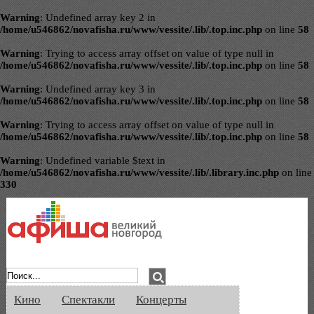
Warning
: Undefined array key 2 in
/home/u546862/novafisha.ru/www/vessite/.lib/.top.inc.php
on line
58
Warning
: Trying to access array offset on value of type null in
/home/u546862/novafisha.ru/www/vessite/.lib/.top.inc.php
on line
58
Warning
: Undefined array key 3 in
/home/u546862/novafisha.ru/www/vessite/.lib/.top.inc.php
on line
58
Warning
: Trying to access array offset on value of type null in
/home/u546862/novafisha.ru/www/vessite/.lib/.top.inc.php
on line
58
Warning
: Undefined variable $text in
/home/u546862/novafisha.ru/www/vessite/.lib/.library.inc.php
on line
330
Афиша Великого Новгорода. Кино, спе
Кино
Спектакли
Концерты