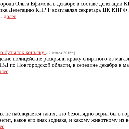
орода Ольга Ефимова в декабре в составе делегации 
ике.Делегацию КПРФ возглавлял секретарь ЦК КПРФ 
..
далее
ко бутылок коньяку
..
2.января.2016г..|.
ские полицейские раскрыли кражу спиртного из магаз
ВД по Новгородской области, в середине декабря в ма
алее
х не наблюдается таких, кто безоглядно верил бы в г
ветит, каков его знак зодиака, и какому животному из 
ее