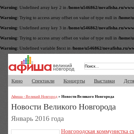
Warning
: Undefined array key 2 in
/home/u546862/novafisha.ru/www/ve
Warning
: Trying to access array offset on value of type null in
/home/u
Warning
: Undefined array key 3 in
/home/u546862/novafisha.ru/www/ve
Warning
: Trying to access array offset on value of type null in
/home/u
Warning
: Undefined variable $text in
/home/u546862/novafisha.ru/www/
Афиша Великого Новгорода. Кино, 
Кино
Спектакли
Концерты
Выставки
Дет
Афиша - Великий Новгород
»
Новости Великого Новгорода
Новости Великого Новгорода
Январь 2016 года
Новгородская коммунистка с