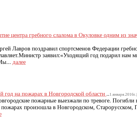
тие центра гребного слалома в Окуловке одним из зн
гей Лавров поздравил спортсменов Федерации гребно
главляет.Министр заявил:«Уходящий год подарил нам м
Мы...
далее
й год на пожарах в Новгородской области
..
1.января.2016г..|
овгородские пожарные выезжали по тревоге. Погибли п
а пожарах произошла в Новгородском, Старорусском, 
е