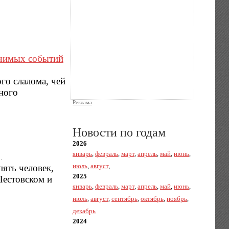
ачимых событий
го слалома, чей
ного
Реклама
Новости по годам
2026
январь
,
февраль
,
март
,
апрель
,
май
,
июнь
,
.
июль
,
август
,
ять человек,
2025
Пестовском и
январь
,
февраль
,
март
,
апрель
,
май
,
июнь
,
июль
,
август
,
сентябрь
,
октябрь
,
ноябрь
,
декабрь
2024