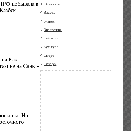
КПРФ побывала в
Общество
Казбек
Власть
Бизнес
Экономика
События
Культура
Спорт
ина.Как
Обзоры
газине на Санкт-
ороскопы. Но
восточного