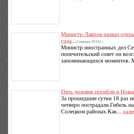
Министр Лавров назвал откры
года
..
2.января.2016г..|.
Министр иностранных дел Сер
попечительский совет он воз
запоминающихся моментов. 
Пять человек погибли в Новы
За прошедшие сутки 18 раз н
четверо пострадали.Гибель н
Солецком районах.Как...
дале