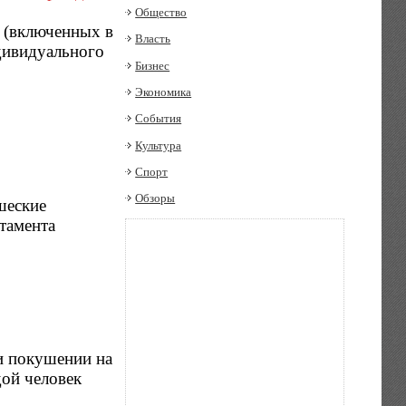
Общество
н (включенных в
Власть
дивидуального
Бизнес
Экономика
События
Культура
Спорт
Обзоры
шеские
тамента
и покушении на
дой человек