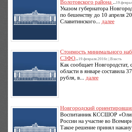
Волотовского района
..
19.феврал
Указом губернатора Новгород
по бешенству до 10 апреля 2
Славитинского...
далее
Стоимость минимального набо
СЗФО
..
19.февраля.2016г..|.Власть
Как сообщает Новгородстат,
области в январе составила 3
рубля, в...
далее
Новгородский ориентировщик
Воспитанник КССШОР «Олимп
России на участие во Всеми
Такое решение принял накану