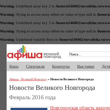
Warning
: Undefined array key 2 in
/home/u546862/novafisha.ru/www/ve
Warning
: Trying to access array offset on value of type null in
/home/u
Warning
: Undefined array key 3 in
/home/u546862/novafisha.ru/www/ve
Warning
: Trying to access array offset on value of type null in
/home/u
Warning
: Undefined variable $text in
/home/u546862/novafisha.ru/www/
Афиша Великого Новгорода. Кино, 
Кино
Спектакли
Концерты
Выставки
Дет
Афиша - Великий Новгород
»
Новости Великого Новгорода
Новости Великого Новгорода
Февраль 2016 года
Новгородская область находи