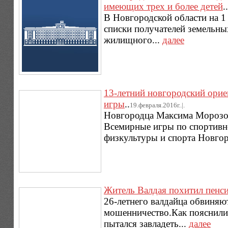
имеющих трех и более детей
..
В Новгородской области на 1
списки получателей земельны
жилищного...
далее
13-летний новгородский ори
игры
..
19.февраля.2016г..|.
Новгородца Максима Морозов
Всемирные игры по спортивн
физкультуры и спорта Новгор
Житель Валдая похитил пенси
26-летнего валдайца обвиня
мошенничество.Как пояснили 
пытался завладеть...
далее