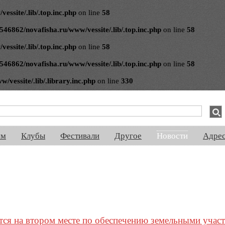
ssite/.lib/.top.inc.php
on line
58
546862/novafisha.ru/www/vessite/.lib/.top.inc.php
on line
58
ssite/.lib/.top.inc.php
on line
58
546862/novafisha.ru/www/vessite/.lib/.top.inc.php
on line
58
vessite/.lib/.library.inc.php
on line
330
спектакли, концерты, ночная жизнь, выставки, спорт, новости, знакомства
ям
Клубы
Фестивали
Другое
Новости
Адре
тся на втором месте по обеспечению земельными учас