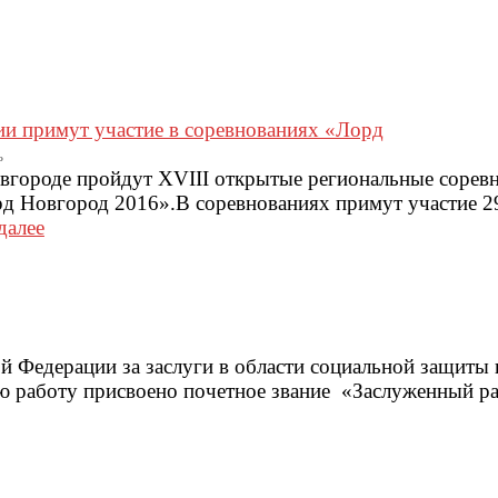
ии примут участие в соревнованиях «Лорд
ь
овгороде пройдут XVIII открытые региональные сорев
рд Новгород 2016».В соревнованиях примут участие 2
далее
й Федерации за заслуги в области социальной защиты 
 работу присвоено почетное звание «Заслуженный р