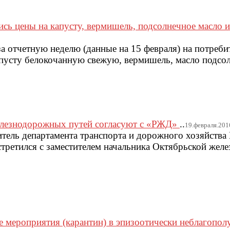
сь цены на капусту, вермишель, подсолнечное масло и
за отчетную неделю (данные на 15 февраля) на потреб
апусту белокочанную свежую, вермишель, масло подсол
елезнодорожных путей согласуют с «РЖД»
..
19.февраля.2016
дитель департамента транспорта и дорожного хозяйств
стретился с заместителем начальника Октябрьской жел
 мероприятия (карантин) в эпизоотически неблагопол