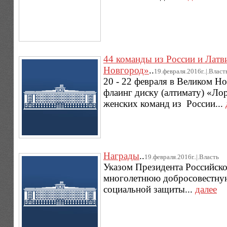
44 команды из России и Латв
Новгород»
..
19.февраля.2016г..|.Власт
20 - 22 февраля в Великом Н
флаинг диску (алтимату) «Ло
женских команд из России...
Награды
..
19.февраля.2016г..|.Власть
Указом Президента Российско
многолетнюю добросовестную
социальной защиты...
далее