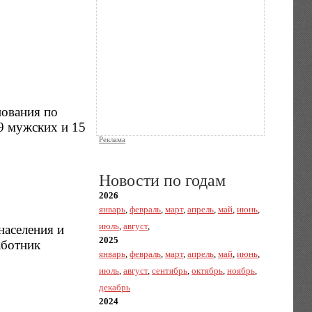
нования по
9 мужских и 15
Реклама
Новости по годам
2026
январь
,
февраль
,
март
,
апрель
,
май
,
июнь
,
июль
,
август
,
населения и
2025
аботник
январь
,
февраль
,
март
,
апрель
,
май
,
июнь
,
июль
,
август
,
сентябрь
,
октябрь
,
ноябрь
,
декабрь
2024