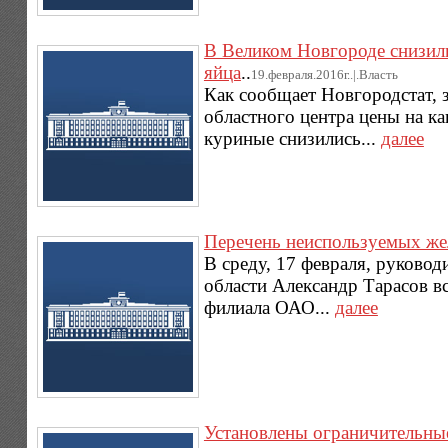
В Великом Новгороде снизили
яйца
..
19.февраля.2016г..|.Власть
Как сообщает Новгородстат, 
областного центра цены на к
куриные снизились...
далее
Перечень неиспользуемых ж
В среду, 17 февраля, руково
области Александр Тарасов в
филиала ОАО...
далее
Установлены ограничительные