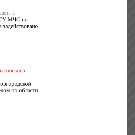
.2016г..|.
 ГУ МЧС по
а задействовано
бытинского
Новгородской
елом по области