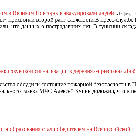
ом в Великом Новгороде эвакуировали людей
..
18.февраля
ы» присвоили второй ранг сложности.В пресс-службе
ли, что данных о пострадавших нет. В тушении склад
вки звуковой сигнализации в деревнях-призраках Лю
ельства обсудили состояние пожарной безопасности в 
нального главка МЧС Алексей Купин доложил, что в ц
тия образования стал победителем на Всероссийской