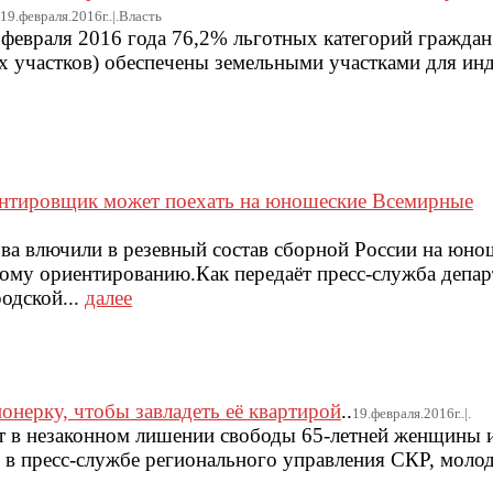
19.февраля.2016г..|.Власть
 февраля 2016 года 76,2% льготных категорий гражда
х участков) обеспечены земельными участками для ин
ентировщик может поехать на юношеские Всемирные
а влючили в резевный состав сборной России на юно
ому ориентированию.Как передаёт пресс-служба депар
одской...
далее
онерку, чтобы завладеть её квартирой
..
19.февраля.2016г..|.
ют в незаконном лишении свободы 65-летней женщины 
в пресс-службе регионального управления СКР, моло