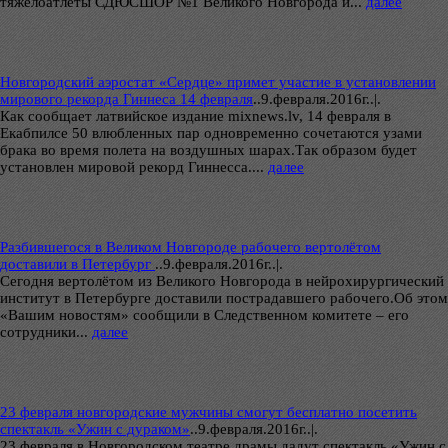
тяжелоатлеты СДЮСШОР №1 Великого Новгорода и...
далее
Новгородский аэростат «Сердце» примет участие в установлении
мирового рекорда Гиннеса 14 февраля
..
9.февраля.2016г..|.
Как сообщает латвийское издание mixnews.lv, 14 февраля в
Екабпилсе 50 влюбленных пар одновременно сочетаются узами
брака во время полета на воздушных шарах.Так образом будет
установлен мировой рекорд Гиннесса....
далее
Разбившегося в Великом Новгороде рабочего вертолётом
доставили в Петербург
..
9.февраля.2016г..|.
Сегодня вертолётом из Великого Новгорода в нейрохирургический
институт в Петербурге доставили пострадавшего рабочего.Об этом
«Вашим новостям» сообщили в Следственном комитете – его
сотрудники...
далее
23 февраля новгородские мужчины смогут бесплатно посетить
спектакль «Ужин с дураком»
..
9.февраля.2016г..|.
23 февраля в Новгородском театре драмы дадут спектакль «Ужин с