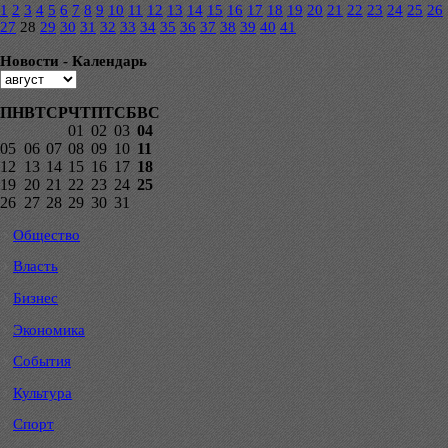
1
2
3
4
5
6
7
8
9
10
11
12
13
14
15
16
17
18
19
20
21
22
23
24
25
26
27
28
29
30
31
32
33
34
35
36
37
38
39
40
41
Новости - Календарь
ПН
ВТ
СР
ЧТ
ПТ
СБ
ВС
01
02
03
04
05
06
07
08
09
10
11
12
13
14
15
16
17
18
19
20
21
22
23
24
25
26
27
28
29
30
31
Общество
Власть
Бизнес
Экономика
События
Культура
Спорт