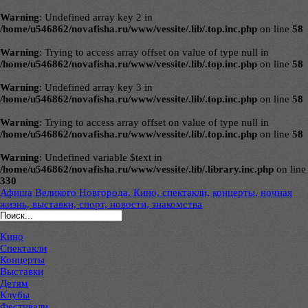
Warning
: Undefined array key 2 in
/home/u546862/novafisha.ru/www/vessite/.lib/.top.inc.php
on line
58
Warning
: Trying to access array offset on value of type null in
/home/u546862/novafisha.ru/www/vessite/.lib/.top.inc.php
on line
58
Warning
: Undefined array key 3 in
/home/u546862/novafisha.ru/www/vessite/.lib/.top.inc.php
on line
58
Warning
: Trying to access array offset on value of type null in
/home/u546862/novafisha.ru/www/vessite/.lib/.top.inc.php
on line
58
Warning
: Undefined variable $text in
/home/u546862/novafisha.ru/www/vessite/.lib/.library.inc.php
on line
330
Афиша Великого Новгорода. Кино, спектакли, концерты, ночная
жизнь, выставки, спорт, новости, знакомства
Кино
Спектакли
Концерты
Выставки
Детям
Клубы
Фестивали