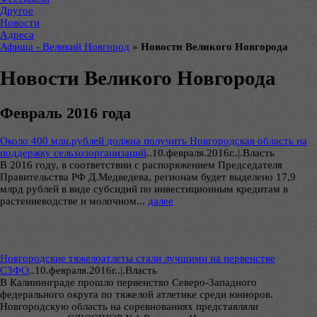
Другое
Новости
Адреса
Афиша - Великий Новгород
»
Новости Великого Новгорода
Новости Великого Новгорода
Февраль 2016 года
Около 400 млн.рублей должна получить Новгородская область на
поддержку сельхозорганизаций
..
10.февраля.2016г..|.Власть
В 2016 году, в соответствии с распоряжением Председателя
Правительства РФ Д.Медведева, регионам будет выделено 17,9
млрд рублей в виде субсидий по инвестиционным кредитам в
растениеводстве и молочном...
далее
Новгородские тяжелоатлеты стали лучшими на первенстве
СЗФО
..
10.февраля.2016г..|.Власть
В Калининграде прошло первенство Северо-Западного
федерального округа по тяжелой атлетике среди юниоров.
Новгородскую область на соревнованиях представляли