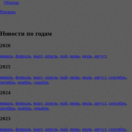
Обзоры
Реклама
Новости по годам
2026
январь
,
февраль
,
март
,
апрель
,
май
,
июнь
,
июль
,
август
,
2025
январь
,
февраль
,
март
,
апрель
,
май
,
июнь
,
июль
,
август
,
сентябрь
,
октябрь
,
ноябрь
,
декабрь
2024
январь
,
февраль
,
март
,
апрель
,
май
,
июнь
,
июль
,
август
,
сентябрь
,
октябрь
,
ноябрь
,
декабрь
2023
январь
,
февраль
,
март
,
апрель
,
май
,
июнь
,
июль
,
август
,
сентябрь
,