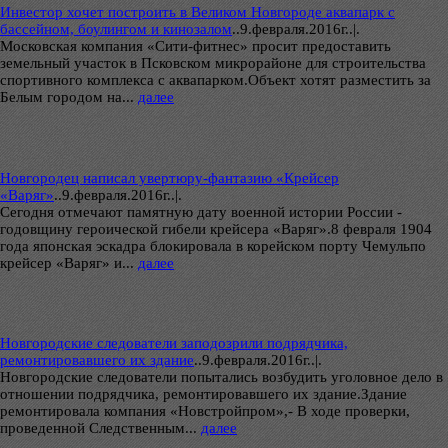
Инвестор хочет построить в Великом Новгороде аквапарк с
бассейном, боулингом и кинозалом
..
9.февраля.2016г..|.
Московская компания «Сити-фитнес» просит предоставить
земельный участок в Псковском микрорайоне для строительства
спортивного комплекса с аквапарком.Объект хотят разместить за
Белым городом на...
далее
Новгородец написал увертюру-фантазию «Крейсер
«Варяг»
..
9.февраля.2016г..|.
Сегодня отмечают памятную дату военной истории России -
годовщину героической гибели крейсера «Варяг».8 февраля 1904
года японская эскадра блокировала в корейском порту Чемульпо
крейсер «Варяг» и...
далее
Новгородские следователи заподозрили подрядчика,
ремонтировавшего их здание
..
9.февраля.2016г..|.
Новгородские следователи попытались возбудить уголовное дело в
отношении подрядчика, ремонтировавшего их здание.Здание
ремонтировала компания «Новстройпром»,- В ходе проверки,
проведенной Следственным...
далее