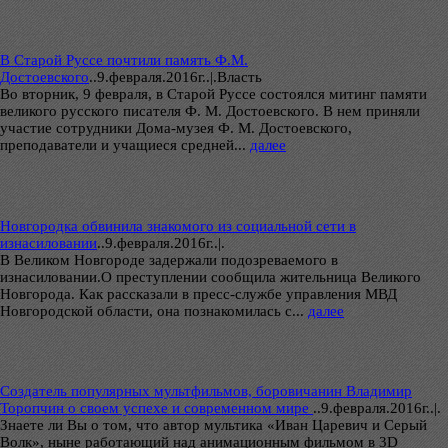
В Старой Руссе почтили память Ф.М.
Достоевского
..
9.февраля.2016г..|.Власть
Во вторник, 9 февраля, в Старой Руссе состоялся митинг памяти
великого русского писателя Ф. М. Достоевского. В нем приняли
участие сотрудники Дома-музея Ф. М. Достоевского,
преподаватели и учащиеся средней...
далее
Новгородка обвинила знакомого из социальной сети в
изнасиловании
..
9.февраля.2016г..|.
В Великом Новгороде задержали подозреваемого в
изнасиловании.О преступлении сообщила жительница Великого
Новгорода. Как рассказали в пресс-службе управления МВД
Новгородской области, она познакомилась с...
далее
Создатель популярных мультфильмов, боровичанин Владимир
Торопчин о своем успехе и современном мире
..
9.февраля.2016г..|.
Знаете ли Вы о том, что автор мультика «Иван Царевич и Серый
Волк», ныне работающий над анимационным фильмом в 3D