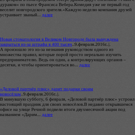
дураком» по пьесе Франсиса Вебера.Комедия уже не первый год
веселит новгородского зрителя.«Каждую неделю компания друзей
устраивает званый...
далее
Новая стоматология в Великом Новгороде была вынуждена
закрыться из-за штрафа в 400 тысяч
..
9.февраля.2016г..|.
А произошло это из-за незнания руководством одного из
множества правил, которые порой просто нереально изучить
предпринимателю. Ведь он один, а контролирующих органов –
десятки, и чтобы ориентироваться во...
далее
«Деловой партнёр плюс» дарит подарки своим
новосёлам
..
9.февраля.2016г..|.
В минувшую субботу, 6 февраля, «Деловой партнёр плюс» устроил
настоящий праздник для своих новосёлов.В недавно открывшемся
офисе на улице Речной подвели итоги двухмесячной акции под
названием «Дарим...
далее