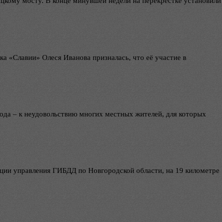
цкому мосту. В конце минувшей недели на перекрёстке установили
а «Славии» Олеся Иванова призналась, что её участие в
года – к неудовольствию многих местных жителей, для которых
ции управления ГИБДД по Новгородской области, на 19 километре