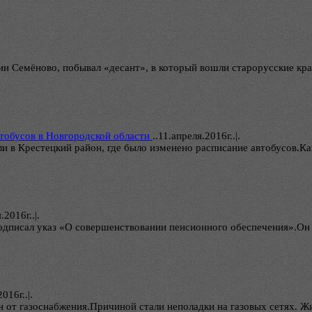
ии Семёново, побывал «десант», в который вошли старорусские кра
тобусов в Новгородской области
..
11.апреля.2016г..|.
 в Крестецкий район, где было изменено расписание автобусов.Как
.2016г..|.
одписал указ «О совершенствовании пенсионного обеспечения».Он 
016г..|.
н от газоснабжения.Причиной стали неполадки на газовых сетях. 