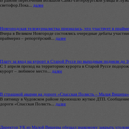
В районе пересечения Большой Санкт-Петербургской улицы и Лужс
светофор.Пока...
далее
Новгородская тележурналистка призналась, что участвует в прайм
Вчера в Великом Новгороде состоялись очередные дебаты участни
праймериз – репортёрский...
далее
Плату за вход на курорт в Старой Руссе по выходным подняли до 
С 1 апреля проход на территорию курорта в Старой Руссе подорожа
курорт – любимое место...
далее
В страшной аварии на дороге «Спасская Полисть – Малая Вишера»
В пятницу в Чудовском районе произошло жуткое ДТП. Сообщение
дороги «Спасская Полисть...
далее
Директор УК из Малой Вишеры обещал знакомому закрыть уголовн