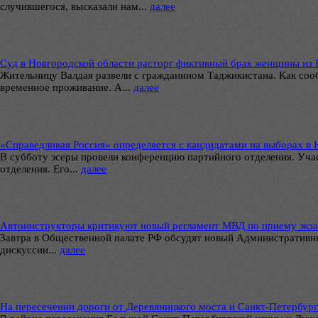
случившегося, высказали нам...
далее
Суд в Новгородской области расторг фиктивный брак женщины из 
Жительницу Валдая развели с гражданином Таджикистана. Как со
временное проживание. А...
далее
«Справедливая Россия» определяется с кандидатами на выборах в
В субботу эсеры провели конференцию партийного отделения. Уча
отделения. Его...
далее
Автоинструкторы критикуют новый регламент МВД по приему экза
Завтра в Общественной палате РФ обсудят новый Административный
дискуссии...
далее
На пересечении дороги от Деревяницкого моста и Санкт-Петербур