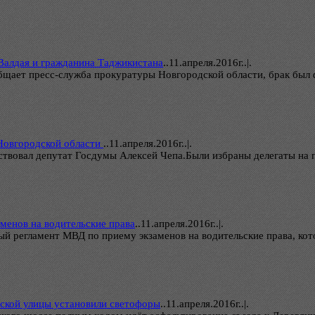
Валдая и гражданина Таджикистана
..
11.апреля.2016г..|.
общает пресс-служба прокуратуры Новгородской области, брак бы
 Новгородской области
..
11.апреля.2016г..|.
ствовал депутат Госдумы Алексей Чепа.Были избраны делегаты на 
менов на водительские права
..
11.апреля.2016г..|.
 регламент МВД по приему экзаменов на водительские права, кото
гской улицы установили светофоры
..
11.апреля.2016г..|.