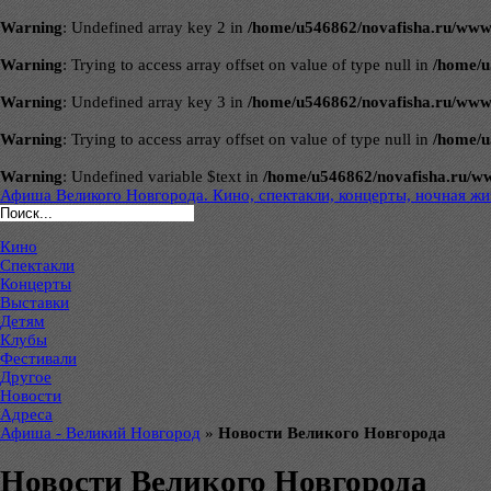
Warning
: Undefined array key 2 in
/home/u546862/novafisha.ru/www/ve
Warning
: Trying to access array offset on value of type null in
/home/u
Warning
: Undefined array key 3 in
/home/u546862/novafisha.ru/www/ve
Warning
: Trying to access array offset on value of type null in
/home/u
Warning
: Undefined variable $text in
/home/u546862/novafisha.ru/www/
Афиша Великого Новгорода. Кино, спектакли, концерты, ночная жиз
Кино
Спектакли
Концерты
Выставки
Детям
Клубы
Фестивали
Другое
Новости
Адреса
Афиша - Великий Новгород
»
Новости Великого Новгорода
Новости Великого Новгорода