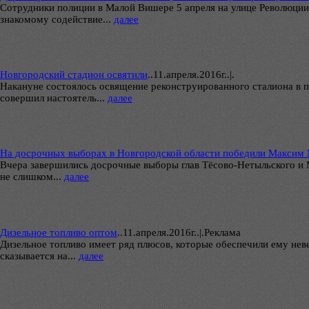
Сотрудники полиции в Малой Вишере 5 апреля на улице Революции
знакомому содействие...
далее
Новгородский стадион освятили
..
11.апреля.2016г..|.
Накануне состоялось освящение реконструированного сталиона в 
совершил настоятель...
далее
На досрочных выборах в Новгородской области победили Максим
Вчера завершились досрочные выборы глав Тёсово-Нетыльского и 
не слишком...
далее
Дизельное топливо оптом
..
11.апреля.2016г..|.Реклама
Дизельное топливо имеет ряд плюсов, которые обеспечили ему нев
сказывается на...
далее