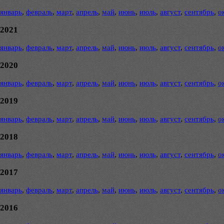
январь
,
февраль
,
март
,
апрель
,
май
,
июнь
,
июль
,
август
,
сентябрь
,
о
2021
январь
,
февраль
,
март
,
апрель
,
май
,
июнь
,
июль
,
август
,
сентябрь
,
о
2020
январь
,
февраль
,
март
,
апрель
,
май
,
июнь
,
июль
,
август
,
сентябрь
,
о
2019
январь
,
февраль
,
март
,
апрель
,
май
,
июнь
,
июль
,
август
,
сентябрь
,
о
2018
январь
,
февраль
,
март
,
апрель
,
май
,
июнь
,
июль
,
август
,
сентябрь
,
о
2017
январь
,
февраль
,
март
,
апрель
,
май
,
июнь
,
июль
,
август
,
сентябрь
,
о
2016