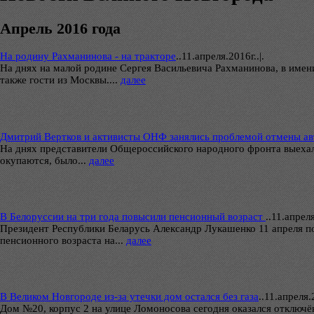
Апрель 2016 года
На родину Рахманинова - на тракторе
..
11.апреля.2016г..|.
На днях на малой родине Сергея Васильевича Рахманинова, в имен
также гости из Москвы....
далее
Дмитрий Вертков и активисты ОНФ занялись проблемой отмены ав
На днях представители Общероссийского народного фронта выехали
окупаются, было...
далее
В Белоруссии на три года повысили пенсионный возраст
..
11.апреля
Президент Республики Беларусь Александр Лукашенко 11 апреля п
пенсионного возраста на...
далее
В Великом Новгороде из-за утечки дом остался без газа
..
11.апреля.2
Дом №20, корпус 2 на улице Ломоносова сегодня оказался отключё