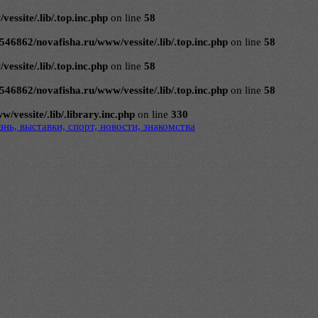
ssite/.lib/.top.inc.php
on line
58
546862/novafisha.ru/www/vessite/.lib/.top.inc.php
on line
58
ssite/.lib/.top.inc.php
on line
58
546862/novafisha.ru/www/vessite/.lib/.top.inc.php
on line
58
vessite/.lib/.library.inc.php
on line
330
нь, выставки, спорт, новости, знакомства