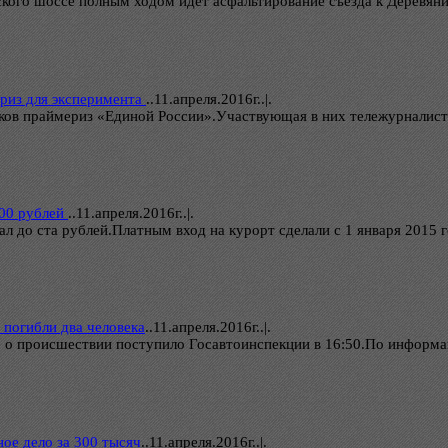
кого шоссе полным ходом идёт асфальтирование съезда к Деревяни
ериз для эксперимента
..
11.апреля.2016г..|.
ков праймериз «Единой России».Участвующая в них тележурналистк
100 рублей
..
11.апреля.2016г..|.
л до ста рублей.Платным вход на курорт сделали с 1 января 2015 
 погибли два человека
..
11.апреля.2016г..|.
 о происшествии поступило Госавтоинспекции в 16:50.По информа
ое дело за 300 тысяч
..
11.апреля.2016г..|.