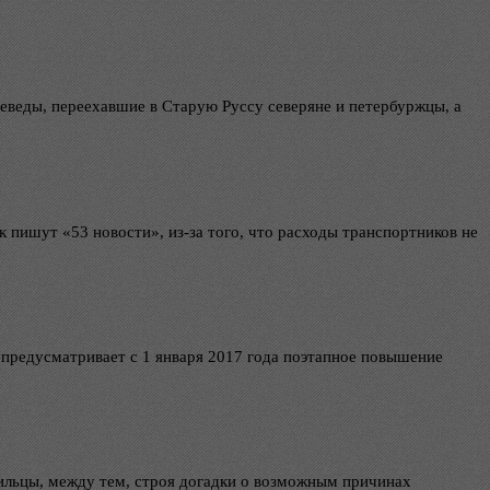
еведы, переехавшие в Старую Руссу северяне и петербуржцы, а
 пишут «53 новости», из-за того, что расходы транспортников не
предусматривает с 1 января 2017 года поэтапное повышение
Жильцы, между тем, строя догадки о возможным причинах