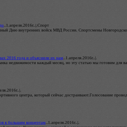
до
..
1.апреля.2016г..|.Спорт
нный Дню внутренних войск МВД России. Спортсмены Новгородской 
ах 2016 года и объяснили их нам
..
1.апреля.2016г..|.
нка недвижимости каждый месяц, но эту статью мы готовим для ва
еля.2016г..|.
ортивного центра, который сейчас достраивают.Голосование провод
тов к большим концертам
..
1.апреля.2016г..|.