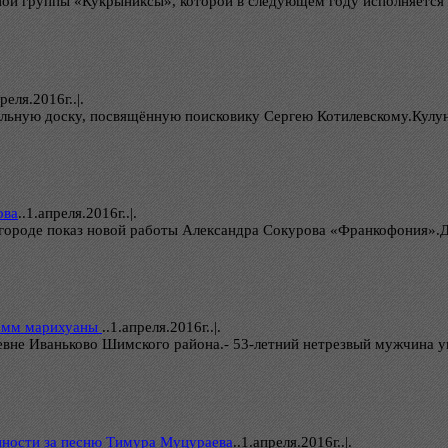
рной группы «Кукрыниксы», которой в следующем году исполняется 
реля.2016г..|.
альную доску, посвящённую поисковику Сергею Котилевскому.Кулу
ова
..
1.апреля.2016г..|.
вгороде показ новой работы Александра Сокурова «Франкофония».
рамм марихуаны
..
1.апреля.2016г..|.
вне Иваньково Шимского района.- 53-летний нетрезвый мужчина уг
нности за песню Тимура Муцураева
..
1.апреля.2016г..|.