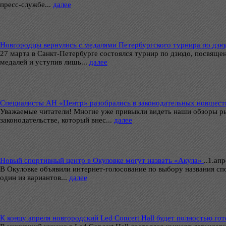
пресс-службе...
далее
Новгородцы вернулись с медалями Петербургского турнира по дзю
27 марта в Санкт-Петербурге состоялся турнир по дзюдо, посвяще
медалей и уступив лишь...
далее
Специалисты АН «Центр» разобрались в законодательных новшеств
Уважаемые читатели! Многие уже привыкли видеть наши обзоры ры
законодательстве, который внес...
далее
Новый спортивный центр в Окуловке могут назвать «Акула»
..
1.апр
В Окуловке объявили интернет-голосование по выбору названия сп
один из вариантов...
далее
К концу апреля новгородский Led Concert Hall будет полностью го