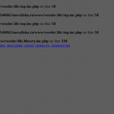
ssite/.lib/.top.inc.php
on line
58
546862/novafisha.ru/www/vessite/.lib/.top.inc.php
on line
58
ssite/.lib/.top.inc.php
on line
58
546862/novafisha.ru/www/vessite/.lib/.top.inc.php
on line
58
vessite/.lib/.library.inc.php
on line
330
нь, выставки, спорт, новости, знакомства