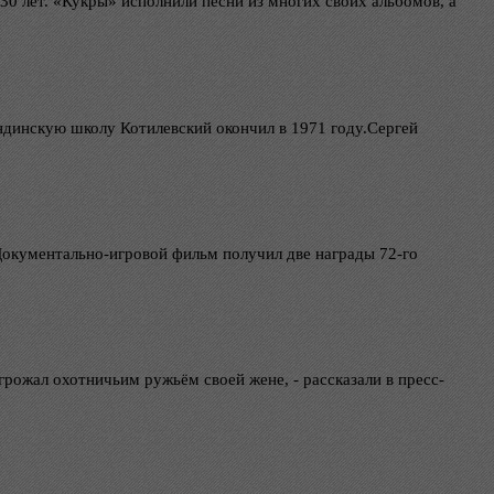
30 лет. «Кукры» исполнили песни из многих своих альбомов, а
ндинскую школу Котилевский окончил в 1971 году.Сергей
Документально-игровой фильм получил две награды 72-го
рожал охотничьим ружьём своей жене, - рассказали в пресс-