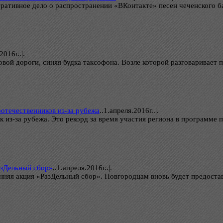
ративное дело о распространении «ВКонтакте» песен чеченского 
2016г..|.
овой дороги, синяя будка таксофона. Возле которой разговаривает 
отечественников из-за рубежа
..
1.апреля.2016г..|.
к из-за рубежа. Это рекорд за время участия региона в программе
азДельный сбор»
..
1.апреля.2016г..|.
сенняя акция «РазДельный сбор». Новгородцам вновь будет предост