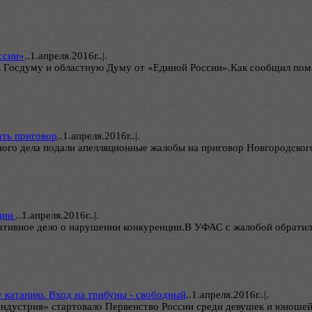
ссии»
..
1.апреля.2016г..|.
 в Госдуму и областную Думу от «Единой России».Как сообщил пом
ать приговор
..
1.апреля.2016г..|.
ого дела подали апелляционные жалобы на приговор Новгородског
нции
..
1.апреля.2016г..|.
ативное дело о нарушении конкуренции.В УФАС с жалобой обрати
 катанию. Вход на трибуны - свободный
..
1.апреля.2016г..|.
ндустрия» стартовало Первенство России среди девушек и юношей