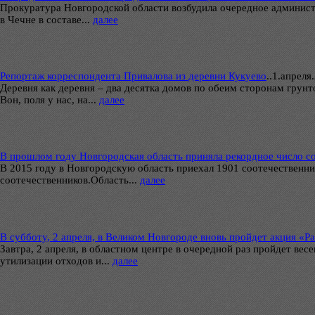
Прокуратура Новгородской области возбудила очередное админист
в Чечне в составе...
далее
Репортаж корреспондента Привалова из деревни Кукуево
..
1.апреля.
Деревня как деревня – два десятка домов по обеим сторонам грунт
Вон, поля у нас, на...
далее
В прошлом году Новгородская область приняла рекордное число со
В 2015 году в Новгородскую область приехал 1901 соотечественни
соотечественников.Область...
далее
В субботу, 2 апреля, в Великом Новгороде вновь пройдет акция «Р
Завтра, 2 апреля, в областном центре в очередной раз пройдет ве
утилизации отходов и...
далее