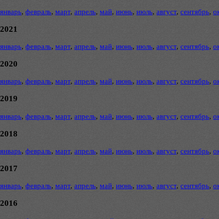
январь
,
февраль
,
март
,
апрель
,
май
,
июнь
,
июль
,
август
,
сентябрь
,
о
2021
январь
,
февраль
,
март
,
апрель
,
май
,
июнь
,
июль
,
август
,
сентябрь
,
о
2020
январь
,
февраль
,
март
,
апрель
,
май
,
июнь
,
июль
,
август
,
сентябрь
,
о
2019
январь
,
февраль
,
март
,
апрель
,
май
,
июнь
,
июль
,
август
,
сентябрь
,
о
2018
январь
,
февраль
,
март
,
апрель
,
май
,
июнь
,
июль
,
август
,
сентябрь
,
о
2017
январь
,
февраль
,
март
,
апрель
,
май
,
июнь
,
июль
,
август
,
сентябрь
,
о
2016