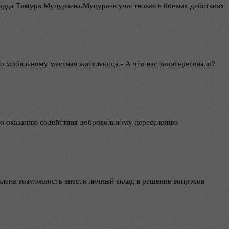
барда Тимура Муцураева.Муцураев участвовал в боевых действиях
по мобильному местная жительница.- А что вас заинтересовало?
 по оказанию содействия добровольному переселению
авлена возможность внести личный вклад в решение вопросов