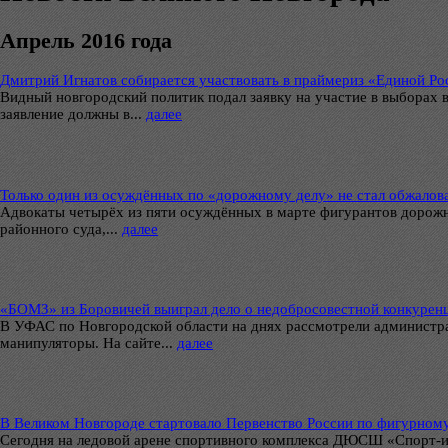
Апрель 2016 года
Дмитрий Игнатов собирается участвовать в праймериз «Единой Ро
Видный новгородский политик подал заявку на участие в выборах
заявление должны в...
далее
Только один из осуждённых по «дорожному делу» не стал обжалов
Адвокаты четырёх из пяти осуждённых в марте фигурантов дорожн
районного суда,...
далее
«БОМЗ» из Боровичей выиграл дело о недобросовестной конкуре
В УФАС по Новгородской области на днях рассмотрели администр
манипуляторы. На сайте...
далее
В Великом Новгороде стартовало Первенство России по фигурному
Сегодня на ледовой арене спортивного комплекса ДЮСШ «Спорт-и