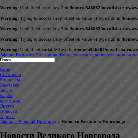
Warning
: Undefined array key 2 in
/home/u546862/novafisha.ru/www/ve
Warning
: Trying to access array offset on value of type null in
/home/u
Warning
: Undefined array key 3 in
/home/u546862/novafisha.ru/www/ve
Warning
: Trying to access array offset on value of type null in
/home/u
Warning
: Undefined variable $text in
/home/u546862/novafisha.ru/www/
Афиша Великого Новгорода. Кино, спектакли, концерты, ночная жиз
Кино
Спектакли
Концерты
Выставки
Детям
Клубы
Фестивали
Другое
Новости
Адреса
Афиша - Великий Новгород
»
Новости Великого Новгорода
Новости Великого Новгорода