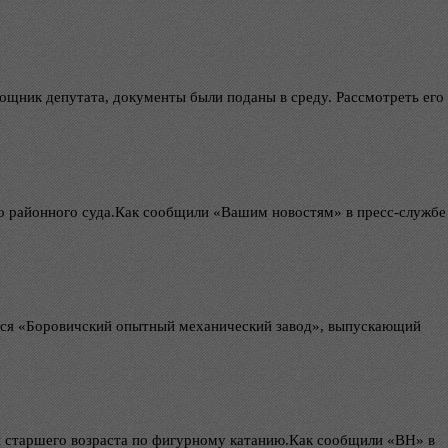
ощник депутата, документы были поданы в среду. Рассмотреть его
о районного суда.Как сообщили «Вашим новостям» в пресс-службе
лся «Боровичский опытный механический завод», выпускающий
 старшего возраста по фигурному катанию.Как сообщили «ВН» в