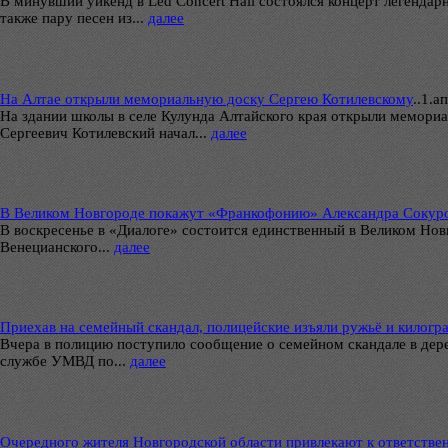
В минувший уикенд в Led Concert Hall состоялся концерт легенда
также пару песен из...
далее
На Алтае открыли мемориальную доску Сергею Котилевскому
..
1.ап
На здании школы в селе Кулунда Алтайского края открыли мемори
Сергеевич Котилевский начал...
далее
В Великом Новгороде покажут «Франкофонию» Александра Сокур
В воскресенье в «Диалоге» состоится единственный в Великом Но
Венецианского...
далее
Приехав на семейный скандал, полицейские изъяли ружьё и килог
Вчера в полицию поступило сообщение о семейном скандале в дере
службе УМВД по...
далее
Очередного жителя Новгородской области привлекают к ответстве